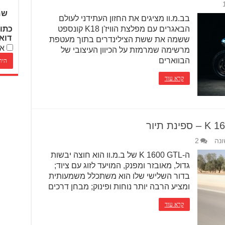
שם
בב.מ.וו מציגים את החזון העתידני לעולם
הבאגרים עם מפלצת הוויז'ן K18 קונספט
כתו
דוא
ששמה את ששת הצילינדרים בתוך מעטפת
אנ
מרשימה שמרמזת על הכיוון העיצובי של
הבווארים
קרא עוד
ונה
2
ה-K 1600 GTL של ב.מ.וו הוא חוצה יבשות
גדול, מאובזר ומפנק, המויעד לזוג עם ציוד;
בדור השלישי שלו הוא משתכלל משמעותית
ומציע הרבה יותר נוחות ופינוק; מבחן דרכים
קרא עוד