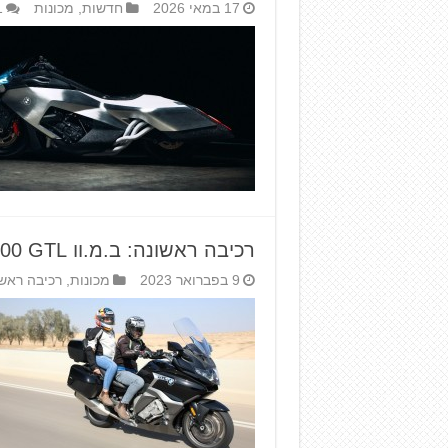
17 במאי 2026
חדשות
,
מכונות
1
רכיבה ראשונה: ב.מ.וו K 1600 GTL – ספינת תיור
9 בפברואר 2023
מכונות
,
רכיבה ראש