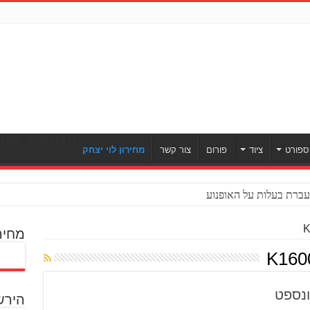
[ULWPQSF id=93187]
ספורט
ציוד
פורום
צור קשר
מחירון לוי יצחק
ברת בעלות על האופנוע
מחיר
הירש