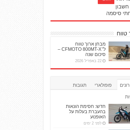
חשבון
תי סיסמה
 טווח
מבחן ארוך טווח
ל־CFMOTO 800MT-X –
סיכום שנה
22 באפריל 2026
ונים
פופולארי
תגובות
ות
חדש: חסימת הונאות
בהעברת בעלות על
האופנוע
לפני 2 ימים