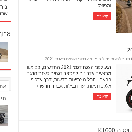
ומפוצל
צור 
שכח
קרא עוד
ארוך
סגור לתגובות
על ב.מ.וו: עדכוני דגמים לשנת 2021
רגע לפני הצגת דגמי 2021 החדשים, בב.מ.וו
מבצעים עדכונים למספר דגמים לשנת הדגם
הבאה - החל מצביעות חדשות, דרך עדכוני
אלקטרוניקה, ועד חבילות אבזור חדשות
אחר
קרא עוד
תגי
-K1600