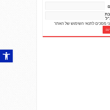
בת
"ל
י מסכים לתנאי השימוש של האתר
פתח סרגל