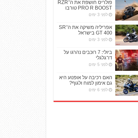
פולריס חושפת את ה־RZR
PRO R BOOST טורבו
לפני 3 ימים
אפריליה משיקה את ה־SR
GT 400 בישראל
לפני 3 ימים
ביולי: 7 רוכבים נהרגו על
דו־גלגלי
לפני 5 ימים
האם רכיבה על אופנוע היא
גם אימון למוח ולגוף?
לפני 6 ימים