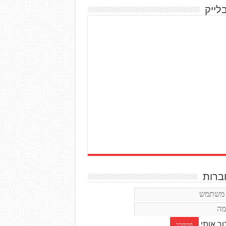
לייק
רות
ור אותי