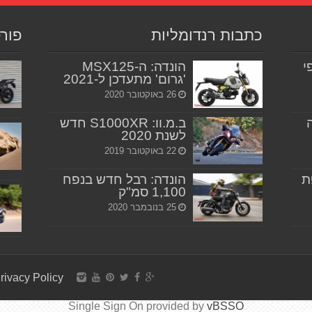
כתבות רנדומליות
פור
יפי
הונדה: ה-MSX125
'גרום' מתעדכן ל-2021
26 באוקטובר 2020
ב.מ.וו: S1000XR חדש
לשנת 2020
22 באוקטובר 2019
ת
הונדה: רבל חדש בנפח
1,100 סמ"ק
25 בנובמבר 2020
rivacy Policy
Single Sign On provided by
vBSSO