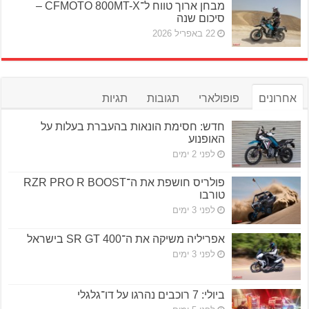
מבחן ארוך טווח ל־CFMOTO 800MT-X –
סיכום שנה
22 באפריל 2026
אחרונים
פופולארי
תגובות
תגיות
חדש: חסימת הונאות בהעברת בעלות על
האופנוע
לפני 2 ימים
פולריס חושפת את ה־RZR PRO R BOOST
טורבו
לפני 3 ימים
אפריליה משיקה את ה־SR GT 400 בישראל
לפני 3 ימים
ביולי: 7 רוכבים נהרגו על דו־גלגלי