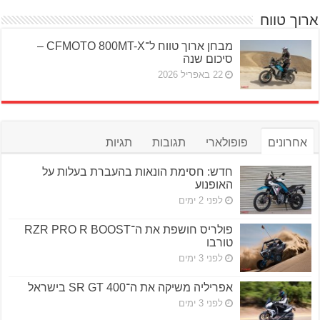
ארוך טווח
מבחן ארוך טווח ל־CFMOTO 800MT-X –
סיכום שנה
22 באפריל 2026
אחרונים
פופולארי
תגובות
תגיות
חדש: חסימת הונאות בהעברת בעלות על
האופנוע
לפני 2 ימים
פולריס חושפת את ה־RZR PRO R BOOST
טורבו
לפני 3 ימים
אפריליה משיקה את ה־SR GT 400 בישראל
לפני 3 ימים