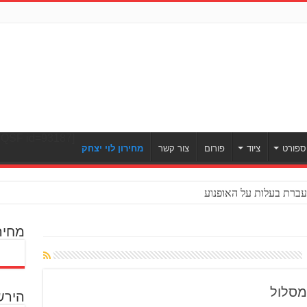
[ULWPQSF id=93187]
ספורט
ציוד
פורום
צור קשר
מחירון לוי יצחק
ברת בעלות על האופנוע
מחיר
הירש