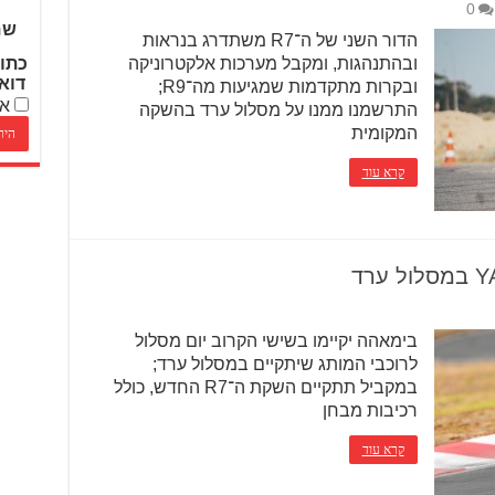
0
שם
הדור השני של ה־R7 משתדרג בנראות
ובהתנהגות, ומקבל מערכות אלקטרוניקה
כתו
דוא
ובקרות מתקדמות שמגיעות מה־R9;
אנ
התרשמנו ממנו על מסלול ערד בהשקה
המקומית
קרא עוד
בימאהה יקיימו בשישי הקרוב יום מסלול
לרוכבי המותג שיתקיים במסלול ערד;
במקביל תתקיים השקת ה־R7 החדש, כולל
רכיבות מבחן
קרא עוד