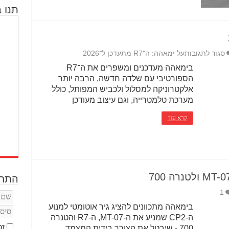
תנו ב
סגור לתגובות
על ימאהה: ה־R7 מתעדכן ל־2026
בימאהה מעדכנים ומשפרים את ה־R7
הספורטיבי עם שלדה חדשה, הרבה יותר
אלקטרוניקה למסלול ולכביש המפותל, כולל
מערכת טלמטרייה, וגם עיצוב מעודכן
קרא עוד
התחב
1
בימאהה מתכוונים להציג גיר אוטומטי למנוע
ה-CP2 שמניע את ה-MT-07, ה-R7 והטנרה
זכ
700 - שיבטל את הצורך בידית המצמד