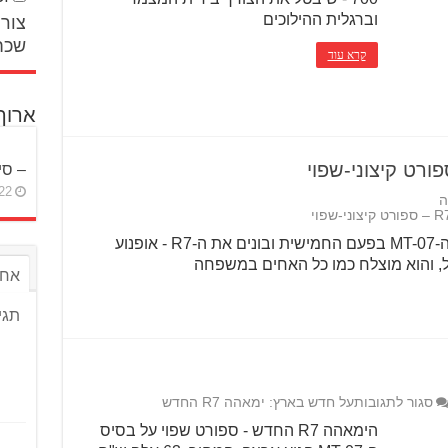
וברגלית ההילוכים
צור 
שכח
קרא עוד
ארוך
– סי
22 באפריל 26
ה
בימאהה משתמשים בפלטפורמת ה-MT-07 בפעם החמישית ובונים את ה-R7 - אופנוע
ול, והוא מוצלח כמו כל האחים במשפחה
אחר
תגי
סגור לתגובות
על חדש בארץ: ימאהה R7 החדש
הימאהה R7 החדש - ספורט שפוי על בסיס