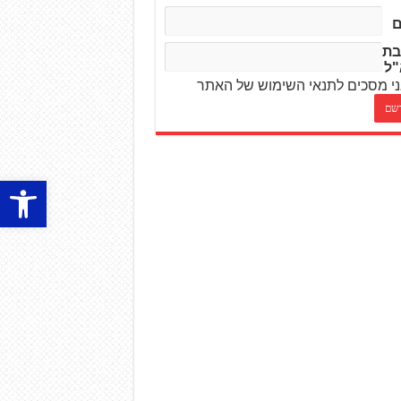
בת
"ל
י מסכים לתנאי השימוש של האתר
פתח סרגל