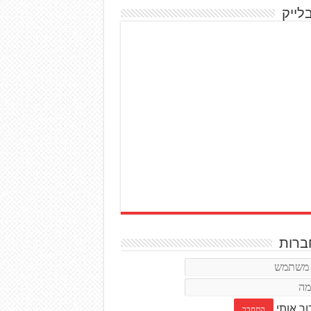
לייק
רות
ור אותי