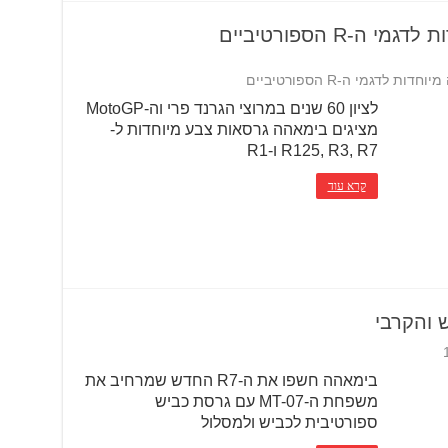
לציון 60 שנים במרוצי הגרנד פרי וה-MotoGP
מציגים בימאהה גרסאות צבע מיוחדות ל-
R125, R3, R7 ו-R1
קרא עוד
בימאהה חשפו את ה-R7 החדש שמרחיב את
משפחת ה-MT-07 עם גרסת כביש
ספורטיבית לכביש ולמסלול