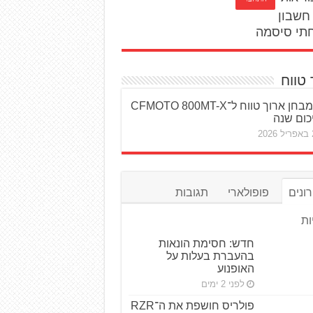
חשבון
תי סיסמה
 טווח
מבחן ארוך טווח ל־CFMOTO 800MT-X
כום שנה
20
ונים
פופולארי
תגובות
ות
חדש: חסימת הונאות
בהעברת בעלות על
האופנוע
לפני 2 ימים
פולריס חושפת את ה־RZR