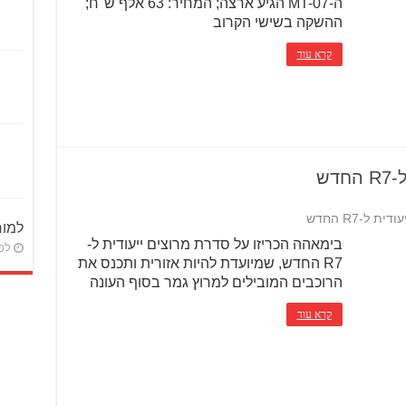
ה-MT-07 הגיע ארצה; המחיר: 63 אלף ש"ח;
ההשקה בשישי הקרוב
קרא עוד
דש
ל-R7 החדש
למוח
בימאהה הכריזו על סדרת מרוצים ייעודית ל-
לפני 
R7 החדש, שמיועדת להיות אזורית ותכנס את
הרוכבים המובילים למרוץ גמר בסוף העונה
קרא עוד