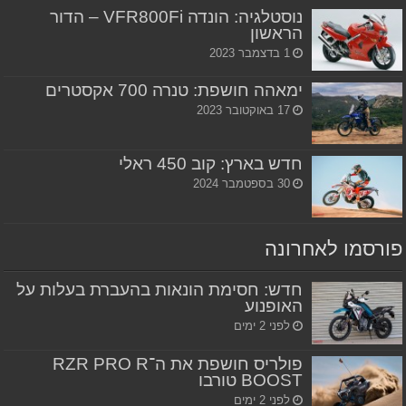
נוסטלגיה: הונדה VFR800Fi – הדור
הראשון
1 בדצמבר 2023
ימאהה חושפת: טנרה 700 אקסטרים
17 באוקטובר 2023
חדש בארץ: קוב 450 ראלי
30 בספטמבר 2024
פורסמו לאחרונה
חדש: חסימת הונאות בהעברת בעלות על
האופנוע
לפני 2 ימים
פולריס חושפת את ה־RZR PRO R
BOOST טורבו
לפני 2 ימים