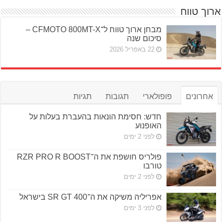
ארוך טווח
מבחן ארוך טווח ל־CFMOTO 800MT-X –
סיכום שנה
22 באפריל 2026
אחרונים
פופולארי
תגובות
תגיות
חדש: חסימת הונאות בהעברת בעלות על
האופנוע
לפני 2 ימים
פולריס חושפת את ה־RZR PRO R BOOST
טורבו
לפני 2 ימים
אפריליה משיקה את ה־SR GT 400 בישראל
לפני 3 ימים