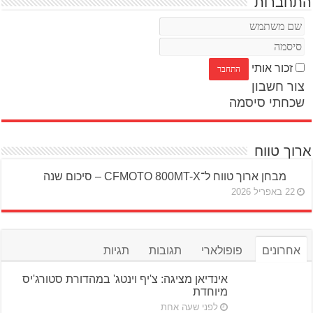
התחברות
זכור אותי
צור חשבון
שכחתי סיסמה
ארוך טווח
מבחן ארוך טווח ל־CFMOTO 800MT-X – סיכום שנה
22 באפריל 2026
אחרונים
פופולארי
תגובות
תגיות
אינדיאן מציגה: צ'יף וינטג' במהדורת סטורג'יס
מיוחדת
לפני שעה אחת