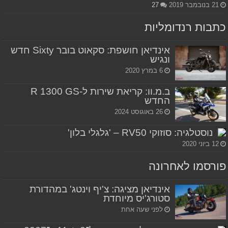
21 בנובמבר 2019
27
כתבות רנדומליות
אינדיאן חושפת: סקאוט בובר Sixty חדש
ונגיש
6 במרץ 2020
ב.מ.וו: קריאת שירות ל-R 1300 GS
החדש
26 באוגוסט 2024
נוסטלגיה: סוזוקי RV50 – 'גלגלי בלון'
12 ביוני 2020
פורסמו לאחרונה
אינדיאן מציגה: צ'יף וינטג' במהדורת
סטורג'יס מיוחדת
לפני שעה אחת