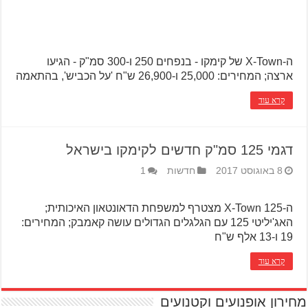
ה-X-Town של קימקו - בנפחים 250 ו-300 סמ"ק - הגיעו
ארצה; המחירים: 25,000 ו-26,900 ש"ח 'על הכביש', בהתאמה
קרא עוד
דגמי 125 סמ"ק חדשים לקימקו בישראל
8 באוגוסט 2017
חדשות
1
ה-X-Town 125 מצטרף למשפחת הדאונטאון האיכותית;
האג'יליטי 125 עם הגלגלים הגדולים עושה קאמבק; המחירים:
19 ו-13 אלף ש"ח
קרא עוד
מחירון אופנועים וקטנועים