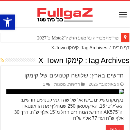
פתח סרגל
טריומף מכריזה על מנוע חדש ל־Moto2 ב־2027
דף הבית
/
Tag Archives: קימקו X-Town
Tag Archives:
קימקו X-Town
חדשים בארץ: שלושה קטנועים של קימקו
9 באוקטובר 2025
חדשות
,
מכונות
1
בקימקו משיקים בישראל שלושה דגמי קטנועים חדשים:
האג'יליטי 16, האיקסטאון 250 שמחליף את הדאונטאון
וה־AK575 החדש; המחירים החל מ־15 אלף ש"ח, דרך 30
אלף ש"ח ועד 77 אלף ש"ח
קרא עוד