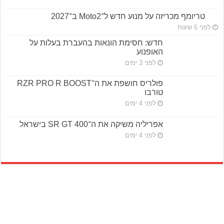
טריומף מכריזה על מנוע חדש ל־Moto2 ב־2027
לפני 6 שעות
חדש: חסימת הונאות בהעברת בעלות על
האופנוע
לפני 3 ימים
פולריס חושפת את ה־RZR PRO R BOOST
טורבו
לפני 4 ימים
אפריליה משיקה את ה־SR GT 400 בישראל
לפני 4 ימים