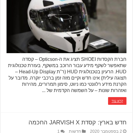
חברת הקסדות SHOEI תציג את ה-Opticson – קסדה
שתאפשר לשקף מידע עבור הרוכב במשקף, בעזרת טכנולוגית
HUD. הרעיון בטכנולוגית HUD (ר"ת Head-Up Display –
תצוגה עילית) אינו חדש וקיים מזה זמן ברכבי יוקרה. מדובר על
הקרנת מידע רלוונטי כמו ניווט, סימון תמרורים, מהירות
ואזהרות שונות – על השמשה הקדמית של ...
קרא עוד
חדש בארץ: קסדת JARVISH X החכמה
2 בספטמבר 2020
חדשות
1