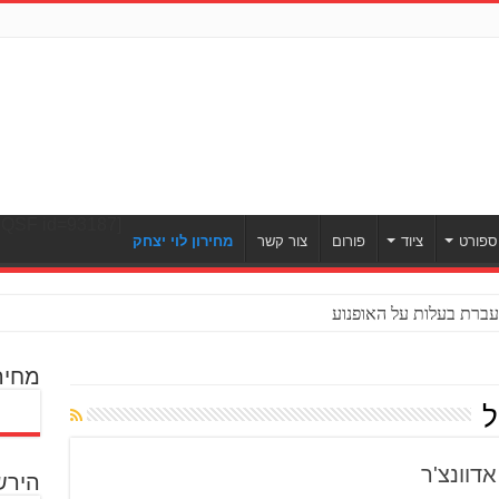
[ULWPQSF id=93187]
ספורט
ציוד
פורום
צור קשר
מחירון לוי יצחק
ברת בעלות על האופנוע
מחיר
ל
הירש