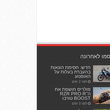
סמו לאחרונה
חדש: חסימת הונאות
בהעברת בעלות על
האופנוע
לפני 2 ימים
פולריס חושפת את
ה־RZR PRO R
BOOST טורבו
לפני 3 ימים