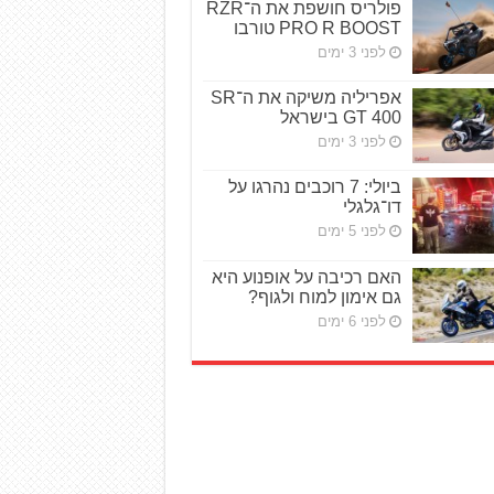
פולריס חושפת את ה־RZR
PRO R BOOST טורבו
לפני 3 ימים
אפריליה משיקה את ה־SR
GT 400 בישראל
לפני 3 ימים
ביולי: 7 רוכבים נהרגו על
דו־גלגלי
לפני 5 ימים
האם רכיבה על אופנוע היא
גם אימון למוח ולגוף?
לפני 6 ימים