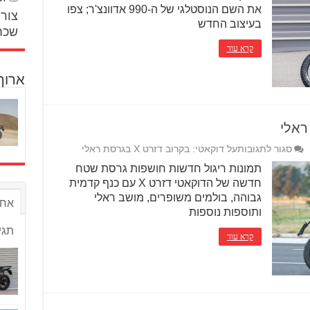
את השם הנוסטלגי של ה-990 אדוונצ'ר; צפו
צור 
בעיצוב החדש
שכח
קרא עוד
ארוך
סגור לתגובות
על דוקאטי: בקרוב דזרט X בגרסת ראלי
תמונות ריגול חדשות חושפות גרסת שטח
חדשה של הדוקאטי דזרט X עם כנף קדמית
גבוהה, בולמים משופרים, מושב ראלי
אחר
ותוספות נוספות
תגי
קרא עוד