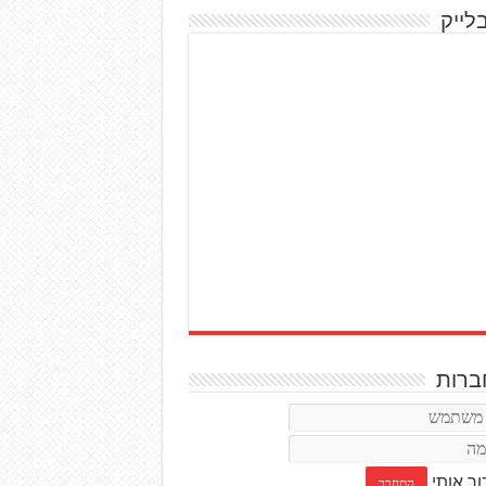
לייק
רות
ור אותי