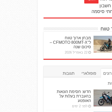
חשבון
תי סיסמה
 טווח
מבחן ארוך טווח
ל־CFMOTO 800MT-X –
סיכום שנה
22 באפריל 2026
ונים
פופולארי
תגובות
ות
חדש: חסימת הונאות
בהעברת בעלות על
האופנוע
לפני 2 ימים