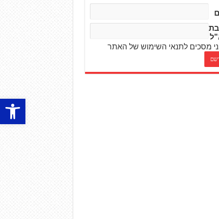
בת
"ל
י מסכים לתנאי השימוש של האתר
פתח סרגל