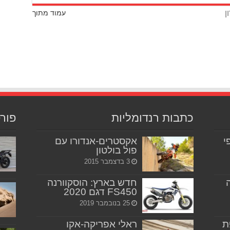
ן
עמוד מתוך
כתבות רנדומליות
פור
יפי
אקסטרים-אנדורו עם
פול בולטון
3 בדצמבר 2015
חדש בארץ: הוסקוורנה
FS450 דגם 2020
25 בנובמבר 2019
ת
ראלי אפריקה-אקו