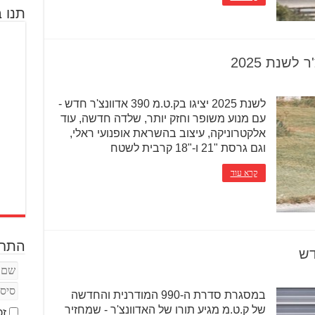
תנו ב
לשנת 2025 יציגו בק.ט.מ 390 אדוונצ'ר חדש -
עם מנוע משופר וחזק יותר, שלדה חדשה, עוד
אלקטרוניקה, עיצוב בהשראת אופנועי ראלי,
וגם גרסת "21 ו-"18 קרבית לשטח
קרא עוד
התחב
במסגרת סדרת ה-990 המודרנית והחדשה
של ק.ט.מ מגיע תורו של האדוונצ'ר - שמחזיר
זכ