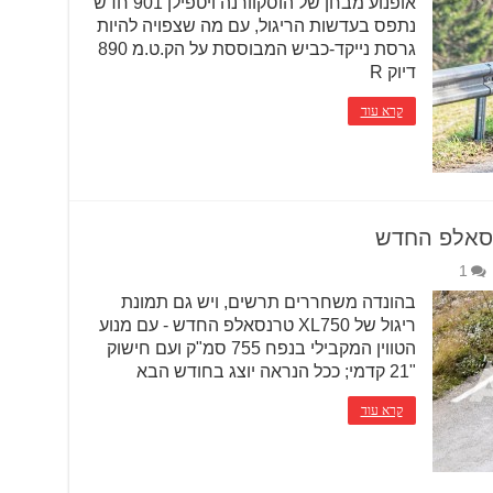
אופנוע מבחן של הוסקוורנה ויטפילן 901 חדש
נתפס בעדשות הריגול, עם מה שצפויה להיות
גרסת נייקד-כביש המבוססת על הק.ט.מ 890
דיוק R
קרא עוד
1
בהונדה משחררים תרשים, ויש גם תמונת
ריגול של XL750 טרנסאלפ החדש - עם מנוע
הטווין המקבילי בנפח 755 סמ"ק ועם חישוק
"21 קדמי; ככל הנראה יוצג בחודש הבא
קרא עוד