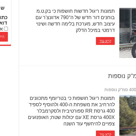
שם
תמונות ריגול חדשות חושפות כי בק.ט.מ
בוחנים דור חדש של ה־790 אדוונצ'ר עם
כתו
דוא
עיצוב חדש, מערכת בלימה חדשה ושינוי
אנ
דרמטי במיכל הדלק
קרא עוד
תמונות ריגול חושפות כי בטריומף מתכוונים
להרחיב את משפחת ה-400 ולהוסיף לספיד
400 גרסת RR ספורטיבית ולסקרמבלר
400X גרסת XE עם יכולות שטח; האופנועים
צפויים להיחשף עוד השנה
קרא עוד