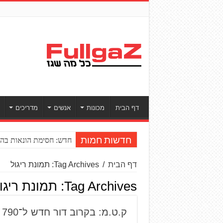
דף הבית
מכונות
אנשים
מדריכים
חדש: חסימת הונאות בהע
חדשות חמות
דף הבית
/
Tag Archives: תמונת ריגול
Tag Archives:
תמונת ריגו
ק.ט.מ: בקרוב דור חדש ל־790 אדוונצ'ר