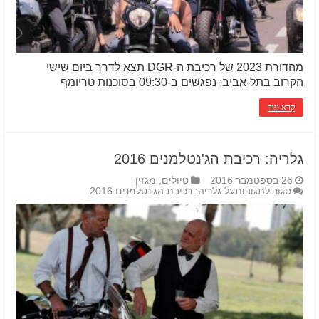
מהדורת 2023 של רכיבת ה-DGR תצא לדרך ביום שישי
הקרוב בתל-אביב; נפגשים ב-09:30 בסוכנות טריומף
קרא עוד
גלריה: רכיבת הג'נטלמנים 2016
26 בספטמבר 2016
טיולים
,
מגזין
סגור לתגובות
על גלריה: רכיבת הג'נטלמנים 2016