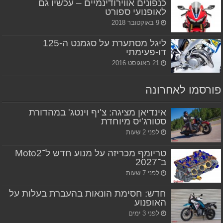
כנפונים אווירודינמיים – עכשיו גם
לאופנועי ספורט
9 באוקטובר 2018
ליגל מסתערת על סגמנט ה-125
דו-פעימתי
21 באוגוסט 2016
פורסמו לאחרונה
אינדיאן מציגה: צ'יף וינטג' במהדורת
סטורג'יס מיוחדת
לפני 2 שעות
טריומף מכריזה על מנוע חדש ל־Moto2
ב־2027
לפני 7 שעות
חדש: חסימת הונאות בהעברת בעלות על
האופנוע
לפני 3 ימים