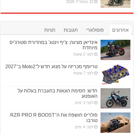
22 באפריל 2026
אחרונים
פופולארי
תגובות
תגיות
אינדיאן מציגה: צ'יף וינטג' במהדורת סטורג'יס
מיוחדת
לפני 2 שעות
טריומף מכריזה על מנוע חדש ל־Moto2 ב־2027
לפני 7 שעות
חדש: חסימת הונאות בהעברת בעלות על
האופנוע
לפני 3 ימים
פולריס חושפת את ה־RZR PRO R BOOST
טורבו
לפני 4 ימים