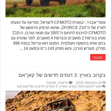
עופר־אבניר, יבואנית CFMOTO לישראל, מודיעה על הגעתו
לארץ של ה־ZFORCE Z10, שהוא הניסיון הראשון של
CFMOTO להיכנס לתחום ה־SBS עם מנועי טורבו. ה-Z10
מגיע בגרסת 2 מושבים ובגרסת 4 מושבים. לפני שהגיע גם
בחנו אותו בהשקה העולמית. המנוע הוא טריפל בנפח 998
סמ"ק, מוגדש טורבו, והוא מפיק 143 כ"ס וכמעט 14 ...
קרא עוד
בקרוב בארץ: 3 דגמים חדשים של קאן־אם
24 באוגוסט 2025
חדשות
,
מכונות
סגור לתגובות
על בקרוב בארץ: 3 דגמים חדשים של קאן־אם