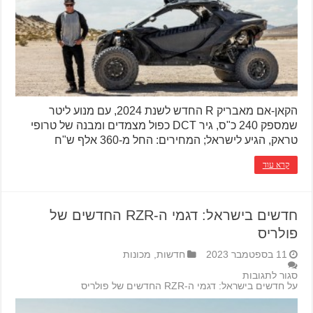
הקאן-אם מאבריק R החדש לשנת 2024, עם מנוע ליטר
שמספק 240 כ"ס, גיר DCT כפול מצמדים ומבנה של טרופי
טראק, הגיע לישראל; המחירים: החל מ-360 אלף ש"ח
קרא עוד
חדשים בישראל: דגמי ה-RZR החדשים של
פולריס
11 בספטמבר 2023
חדשות
,
מכונות
סגור לתגובות
על חדשים בישראל: דגמי ה-RZR החדשים של פולריס