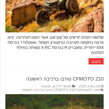
שלושה דגמים חדשים של קאן־אם, אשר הוצגו לאחרונה, יגיעו
ארצה בתקופה הקרובה: טרקטורון חשמלי, אאוטלנדר בגרסת
6X6 ייחודית, ומאבריק R בגרסת X-RC קשוחה במיוחד
לסלעים
קרא עוד
CFMOTO Z10 טורבו ברכיבה ראשונה
26 במרץ 2025
מבחני דרכים
,
מכונות
סגור לתגובות
על CFMOTO Z10 טורבו ברכיבה ראשונה