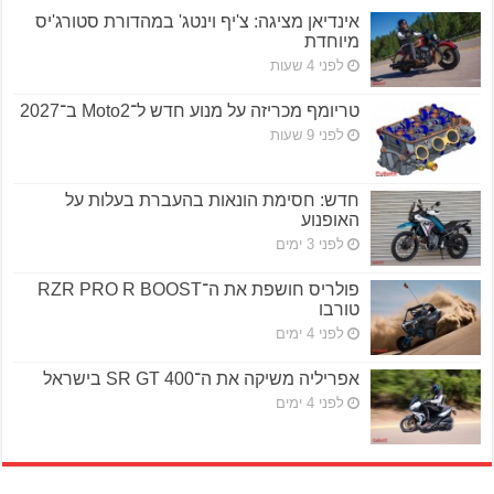
אינדיאן מציגה: צ'יף וינטג' במהדורת סטורג'יס
מיוחדת
לפני 4 שעות
טריומף מכריזה על מנוע חדש ל־Moto2 ב־2027
לפני 9 שעות
חדש: חסימת הונאות בהעברת בעלות על
האופנוע
לפני 3 ימים
פולריס חושפת את ה־RZR PRO R BOOST
טורבו
לפני 4 ימים
אפריליה משיקה את ה־SR GT 400 בישראל
לפני 4 ימים