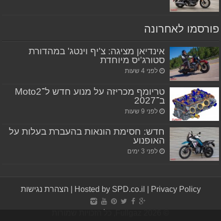
פורסמו לאחרונה
אינדיאן מציגה: צ'יף וינטג' במהדורת
סטורג'יס מיוחדת
לפני 4 שעות
טריומף מכריזה על מנוע חדש ל־Moto2
ב־2027
לפני 9 שעות
חדש: חסימת הונאות בהעברת בעלות על
האופנוע
לפני 3 ימים
Privacy Policy
|
Hosted by SPD.co.il
|
הצהרת נגישות
© Fullgaz 2026, כל הזכויות שמורות