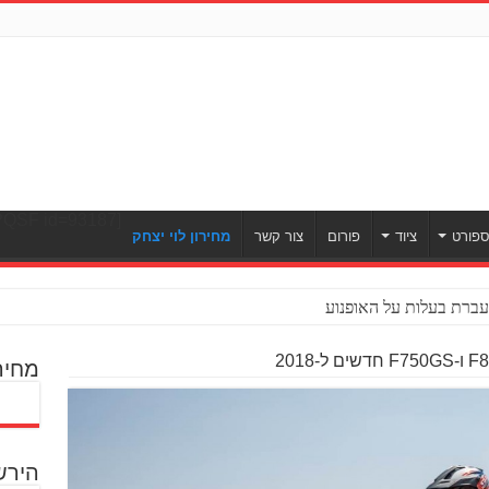
[ULWPQSF id=93187]
פורט
ציוד
פורום
צור קשר
מחירון לוי יצחק
ברת בעלות על האופנוע
מחיר
הירש