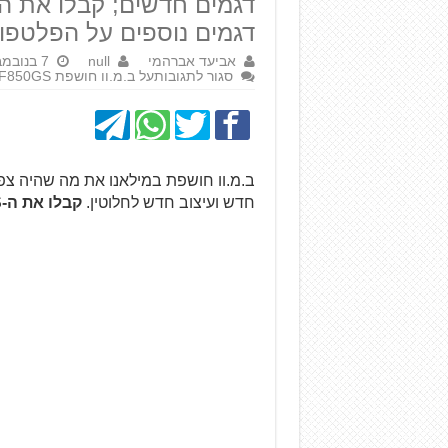
דגמים נוספים על הפלטפו
אביעד אברהמי
null
7 בנובמבר 2017
סגור לתגובות
על ב.מ.וו חושפת F850GS ו-F750GS חדשים ל-2018
חדש ועיצוב חדש לחלוטין.
קבלו את ה-F750GS ואת ה-F850GS.