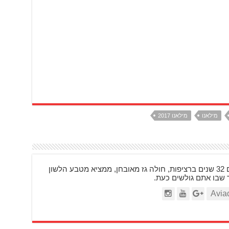
מילאנו
מילאנו 2017
בן 48, רוכב על אופנועים 32 שנים ברציפות, חולה גז מאובחן, ממציא מטבע הלשון
ר שבו אתם גולשים כעת.