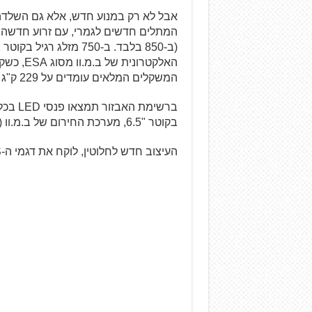
אבל לא רק במנוע חדש, אלא גם השלדה 
המשקלים המלאים עומדים על 229 ק"ג ו-224 ק"ג ל-F850GS ול-F750GS, בהתאמה.
בקוטר "6.5, מערכת החירום של ב.מ.וו (לא פעילה בארץ), וקוויקשיפטר.
העיצוב חדש לחלוטין, לוקח את דגמי ה-GS שלב קדימה, ולטעמנו נראה מעולה.