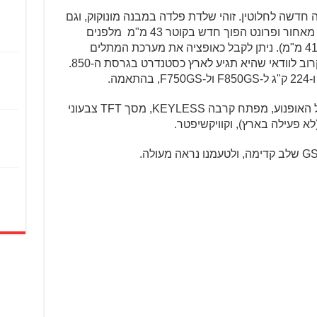
חדשה לחלוטין. זוהי שלדת פלדה במבנה מונוקוק, וגם
המתלים חדשים לגמרי, עם זרוע חדשה מאחור ופרונט הפוך חדש בקוטר 43 מ"מ מלפנים
(ב-850 בלבד. ב-750 מזלג רגיל בקוטר 41 מ"מ). ניתן לקבל כאופציה את מערכת המתלים
האלקטרונית של ב.מ.וו מסוג ESA, כשקרוב לוודאי שהיא תגיע לארץ כסטנדרט בגרסת ה-850.
ברשימת האבזור תמצאו פנסי LED בכל האופנוע, מפתח קרבה KEYLESS, מסך TFT צבעוני