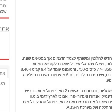
צור 
שכח
ארוך
ן המקבילי, בנפח 853 סמ"ק, חדש לחלוטין ומשותף לצמד הדגמים אך בסט-אפ שונה.
כובה בו בזוויות של 270-450 מעלות, ויש לו צמד גלי איזון לפעולה חלקה של המנוע.
ההספקים עומדים על 95 כ"ס לגרסת ה-850 ו-77 כ"ס ב-750, והמומנט עומד על 9.4 קג"מ ו-8.46
אחר
קג"מ בהתאמה. יש קלאץ' מחליק כסטנדרט, ויש תיבת הילוכים בת 6 מהירויות. מערכת הפליטה
וע.
תגי
מבחינת ניהול מנוע יש כמובן מצערות חשמליות, וכסטנדרט מגיעים 2 מצבי ניהול מנוע – כביש
מיק, אנדורו ואנדורו-פרו, אם כי לארץ דגמי ב.מ.וו
יח שנקבל את הדגמים על כל מצבי ניהול המנוע. כל מצב
לקה ועל מערכת ה-ABS.