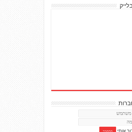
לייק
רות
ור אותי