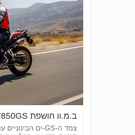
ב.מ.וו חושפת F850GS ו-F750GS חדשים ל-2018
צמד ה-GS-ים הבינ