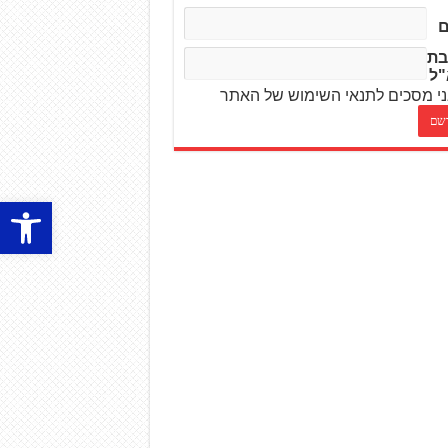
בת
"ל
י מסכים לתנאי השימוש של האתר
פתח סרגל