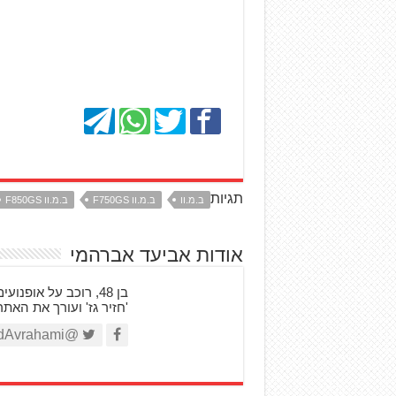
תגיות
ב.מ.וו
ב.מ.וו F750GS
ב.מ.וו F850GS
אודות אביעד אברהמי
'חזיר גז' ועורך את האת
@AviadAvrahami