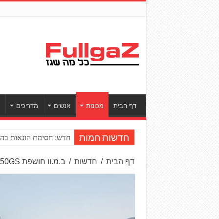
דף הבית
מכונות
אנשים
מדריכים
ס
חדש: חסימת הונאות בהע
חדשות חמות
דף הבית
/
חדשות
/
ב.מ.וו חושפת F850GS ו-F750GS חדשים ל-2018