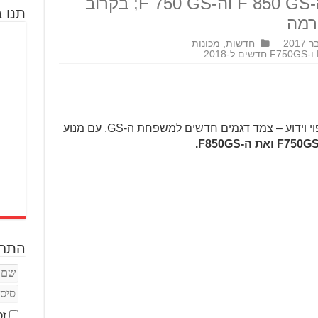
דגמים חדשים; קבלו את ה-F 850 GS וה-F 750 GS; בקרוב
תנו ב
רמה
חדשות
,
מכונות
ב.מ.וו חושפת במילאנו את מה שהיה צפוי וידוע – צמד דגמים חדשים למשפחת ה-GS, עם מנוע
התחב
זכ