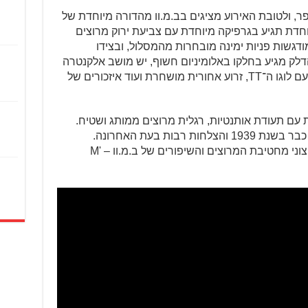
י יתקיים האירוע ה־115 במספר, ולטובת האירוע מציגים בב.מ.וו מהדורה מיוחדת של
 האי מאן TT המיוחדת תגיע בגרפיקה מיוחדת עם צביעת ירוק מרוצים
מודגשות פניות ימינה מובחרות מהמסלול, ובצידו
לק מגיע בחלקו באלומיניום חשוף, יש מושב אלקנטרה
שחור מיוחד, כיסוי קרבון לתיבת האוויר עם לוגו ה־TT, זרוע אחורית מושחרת ועוד איזכורים של
 ממוספרת עם תעודת אותנטיות, רגלית מרוצים ממותג ושטיח.
ב.מ.וו לא זרים לאירוע, עם ניצחון ראשון כבר בשנת 1939 והצלחות רבות בעת האחרונה.
הבסיס, כאמור, הוא ה־M 1000 RR הקיצוני מחטיבת המרוצים והשיפורים של ב.מ.וו – 'M