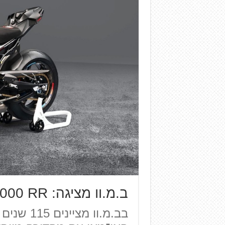
ב.מ.וו מציגה: M 1000 RR במהדורת האי־מאן
בב.מ.וו מ