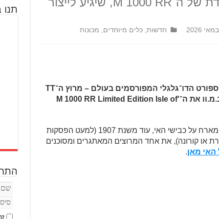
האי־מאן עם מהדורה מיוחדת של ה־M 1000 RR, שיגיע לייצור
תנו ב
חדשות
,
כלים מיוחדים
,
מכונות
בב.מ.וו עושים כבוד לאחד מאירועי הספורט הדו־גלגלי המפורסמים בעולם – מרוץ ה־TT
של האי־מאן. לכבוד האירוע הציגו בב.מ.וו את ה־'M 1000 RR Limited Edition Isle of
האי־מאן שוכן בין אנגליה לאירלנד, והוא מארח על כבישי האי, עוד משנת 1907 (למעט הפסקות
ת או קורונה), את אחד המרוצים המאתגרים ומסוכנים
.
התחב
זכ