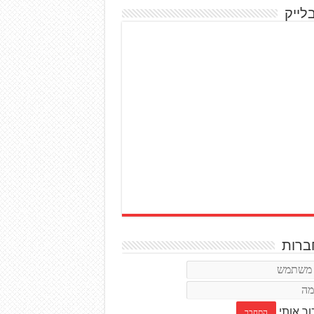
לייק
רות
ור אותי