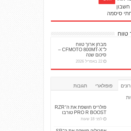
חשבון
תי סיסמה
 טווח
מבחן ארוך טווח
ל־CFMOTO 800MT-X –
סיכום שנה
22 באפריל 2026
ונים
פופולארי
תגובות
ות
פולריס חושפת את ה־RZR
PRO R BOOST טורבו
לפני 18 שעות
אפריליה משיקה את ה־SR