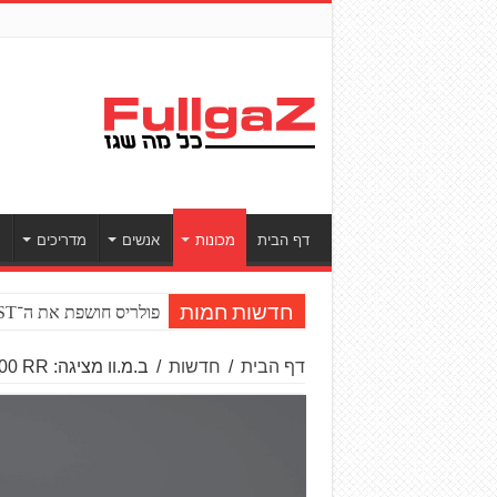
דף הבית
מכונות
אנשים
מדריכים
ס
פולריס חושפת את ה־RZR PRO R BOOST טורבו
חדשות חמות
דף הבית
/
חדשות
/
ב.מ.וו מציגה: M 1000 RR במהדורת האי־מאן