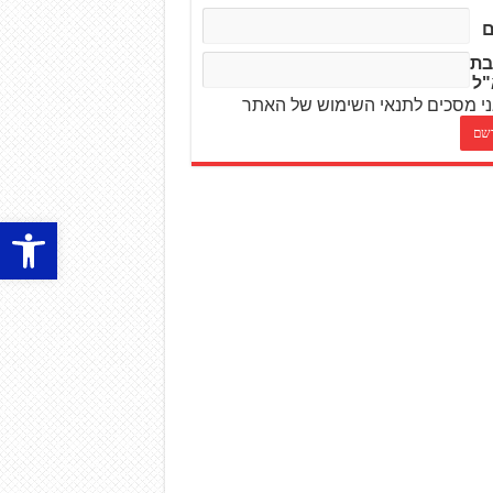
בת
"ל
י מסכים לתנאי השימוש של האתר
פתח סרגל