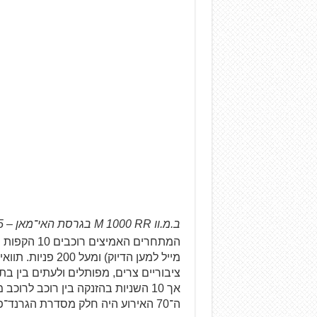
ב.מ.וו M 1000 RR בגרסת האי־מאן – 115 יחידות ממוספרות בלבד
מייל למען הדיוק) 
ציבוריים צרים, מפותלים ולעתים בין בת
אך 10 השניות בהזנקה בין רוכב לרוכ
ה־70 האירוע היה חלק מסדרת הגרנד־פרי של הימים ההם.