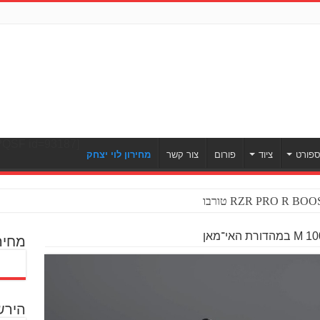
[ULWPQSF id=93187]
פורט
ציוד
פורום
צור קשר
מחירון לוי יצחק
מחיר
הירש