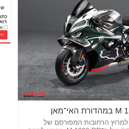
שם
כתו
דוא
אנ
ציינים 115 שנים למרוץ הרחובות המפורסם של