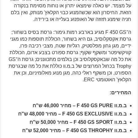
על מצמד. יש כאלה שימצאו יתרון או נוחות מסוימת בנקודה
הזאת. החיסרון הוא שכשהמנוע כבוי הקלאץ' מנותק, ואין בלם
חניה שימנע תזוזה של האופנוע בעלייה או בירידה.
ה־F 450 GS מגיע בארבע רמות גימור: גרסת בסיס בשחור;
גרסת אקסקלוסיב, גם היא בשחור, הכוללת תוספות כמו מגני
ידיים, מגן גחון מפלסטיק, רגליות שטח, מצבי רכיבה פרו,
קוויקשיפטר ומשקף שקוף; גרסת ספורט בצבע אדום, הכוללת
את כל מה שבאקסקלוסיב וכן בולמים מתכווננים; גרסת ה־GS
Trophy בכחול המרוצים של ב.מ.וו כוללת את כל מה שבגרסת
הספורט, וכן משקף ראלי כהה, מגן מנוע מאלומיניום, וכן את
הקלאץ' האוטומטי ERC.
המחירים:
ב.מ.וו F 450 GS PURE – מחיר 46,000 ש"ח
ב.מ.וו F 450 GS EXCLUSIVE – מחיר 48,000 ש"ח
ב.מ.וו F 450 GS SPORT – מחיר 50,000 ש"ח
ב.מ.וו F 450 GS THROPHY – מחיר 52,000 ש"ח