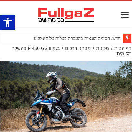
פתח סרגל
חדש: חסימת הונאות בהעברת בעלות על האופנוע
דף הבית
/
מכונות
/
מבחני דרכים
/
ב.מ.וו F 450 GS בהשקה
מקומית