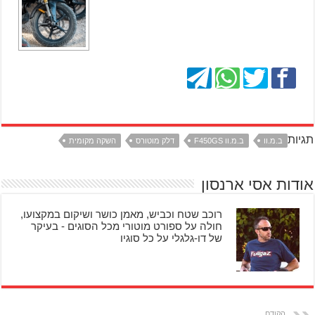
תגיות
ב.מ.וו
ב.מ.וו F450GS
דלק מוטורס
השקה מקומית
אודות אסי ארנסון
רוכב שטח וכביש, מאמן כושר ושיקום במקצועו,
חולה על ספורט מוטורי מכל הסוגים - בעיקר
של דו-גלגלי על כל סוגיו
הקודם