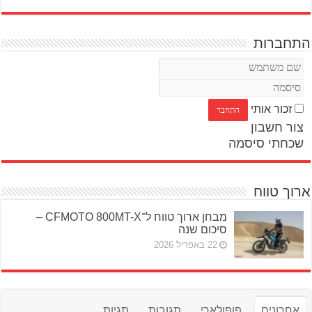
התחברות
זכור אותי
צור חשבון
שכחתי סיסמה
ארוך טווח
מבחן ארוך טווח ל־CFMOTO 800MT-X –
סיכום שנה
22 באפריל 2026
אחרונים
פופולארי
תגובות
תגיות