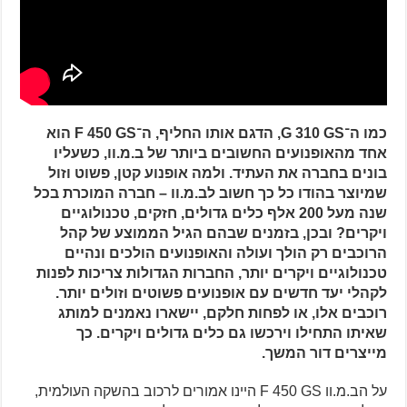
כמו ה־G 310 GS, הדגם אותו החליף, ה־F 450 GS הוא
אחד מהאופנועים החשובים ביותר של ב.מ.וו, כשעליו
בונים בחברה את העתיד. ולמה אופנוע קטן, פשוט וזול
שמיוצר בהודו כל כך חשוב לב.מ.וו – חברה המוכרת בכל
שנה מעל 200 אלף כלים גדולים, חזקים, טכנולוגיים
ויקרים? ובכן, בזמנים שבהם הגיל הממוצע של קהל
הרוכבים רק הולך ועולה והאופנועים הולכים ונהיים
טכנולוגיים ויקרים יותר, החברות הגדולות צריכות לפנות
לקהלי יעד חדשים עם אופנועים פשוטים וזולים יותר.
רוכבים אלו, או לפחות חלקם, יישארו נאמנים למותג
שאיתו התחילו וירכשו גם כלים גדולים ויקרים. כך
מייצרים דור המשך.
על הב.מ.וו F 450 GS היינו אמורים לרכוב בהשקה העולמית,