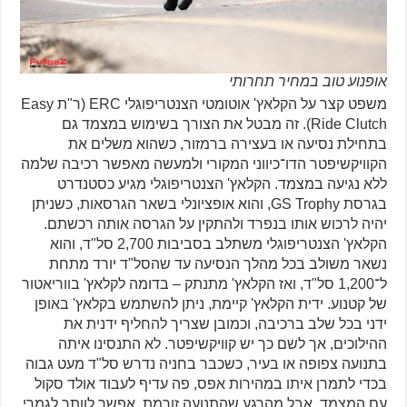
אופנוע טוב במחיר תחרותי
משפט קצר על הקלאץ' אוטומטי הצנטריפוגלי ERC (ר"ת Easy
Ride Clutch). זה מבטל את הצורך בשימוש במצמד גם
בתחילת נסיעה או בעצירה ברמזור, כשהוא משלים את
הקוויקשיפטר הדו־כיווני המקורי ולמעשה מאפשר רכיבה שלמה
ללא נגיעה במצמד. הקלאץ' הצנטריפוגלי מגיע כסטנדרט
בגרסת GS Trophy, והוא אופציונלי בשאר הגרסאות, כשניתן
יהיה לרכוש אותו בנפרד ולהתקין על הגרסה אותה רכשתם.
הקלאץ' הצנטריפוגלי משתלב בסביבות 2,700 סל"ד, והוא
נשאר משולב בכל מהלך הנסיעה עד שהסל"ד יורד מתחת
ל־1,200 סל"ד, ואז הקלאץ' מתנתק – בדומה לקלאץ' בווריאטור
של קטנוע. ידית הקלאץ' קיימת, ניתן להשתמש בקלאץ' באופן
ידני בכל שלב ברכיבה, וכמובן שצריך להחליף ידנית את
ההילוכים, אך לשם כך יש קוויקשיפטר. לא התנסינו איתה
בתנועה צפופה או בעיר, כשכבר בחניה נדרש סל"ד מעט גבוה
בכדי לתמרן איתו במהירות אפס, פה עדיף לעבוד אולד סקול
עם המצמד. אבל מהרגע שהתנועה זורמת, אפשר לוותר לגמרי