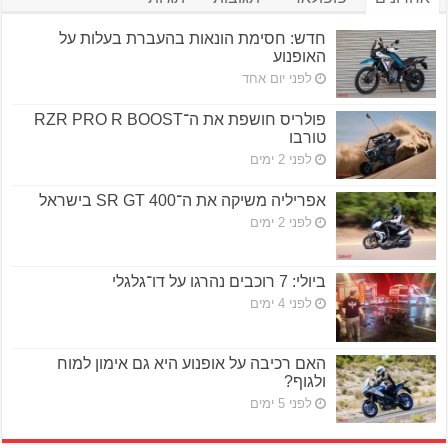
חדש: חסימת הונאות בהעברת בעלות על
האופנוע
לפני יום אחד
פולריס חושפת את ה־RZR PRO R BOOST
טורבו
לפני 2 ימים
אפריליה משיקה את ה־SR GT 400 בישראל
לפני 2 ימים
ביולי: 7 רוכבים נהרגו על דו־גלגלי
לפני 4 ימים
האם רכיבה על אופנוע היא גם אימון למוח
ולגוף?
לפני 5 ימים