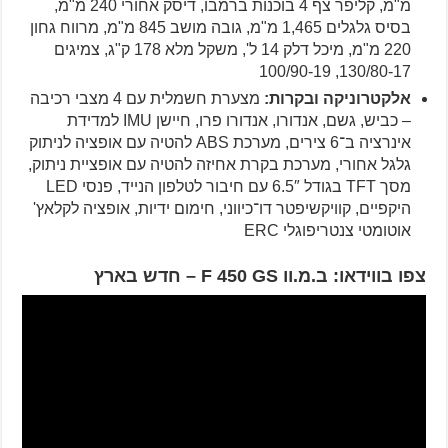
מ"מ, קליפר צף 4 בוכנות ברמבו, דיסק אחורי 240 מ"מ,
בסיס גלגלים 1,465 מ"מ, גובה מושב 845 מ"מ, מרווח גחון
220 מ"מ, מיכל דלק 14 ל', משקל מלא 178 ק"ג, צמיגים
130/80-17, 100/90-19
אלקטרוניקה ובקרות:
מצערת חשמלית עם 4 מצבי רכיבה
– כביש, גשם, אנדורו, אנדורו פרו, חיישן IMU למדידת
אינרציה ב־6 צירים, מערכת ABS להטיה עם אופציה לניתוק
גלגל אחורי, מערכת בקרת אחיזה להטיה עם אופציית ניתוק,
מסך TFT בגודל 6.5″ עם חיבור לטלפון הנייד, פנסי LED
היקפיים, קוויקשיפטר דו־כיווני, חימום ידיות, אופציה לקלאץ'
אוטומטי צנטריפוגלי ERC
צפו בווידאו: ב.מ.וו F 450 GS – חדש בארץ