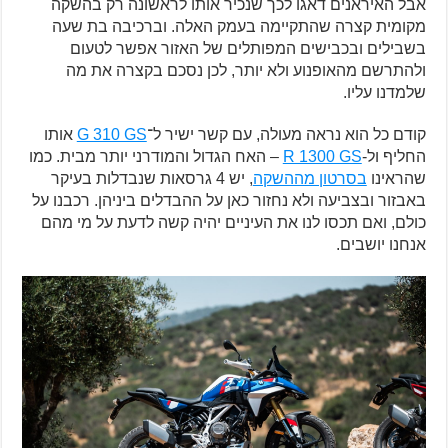
אבל האיראנים דאגו לכך שנכיר אותו לראשונה רק בהשקה
מקומית קצרה שהתקיימה בעמק האלה. וברכיבה בת שעה
בשבילים ובכבישים המפותלים של האזור אפשר לטעום
ולהתרשם מהאופנוע ולא יותר, לכן נסכם בקצרה את מה
שלמדנו עליו.
קודם כל הוא נראה מעולה, עם קשר ישיר ל־
G 310 GS
אותו
החליף ול-
R 1300 GS
– האח הגדול והמודרני יותר מבית. כמו
שהראינו
בסרטון מההשקה
, יש 4 גרסאות שנבדלות בעיקר
באבזור ובצביעה ולא נחזור כאן על ההבדלים ביניהן. רכבנו על
כולם, ואם תכסו לנו את העיניים יהיה קשה לדעת על מי מהם
אנחנו יושבים.