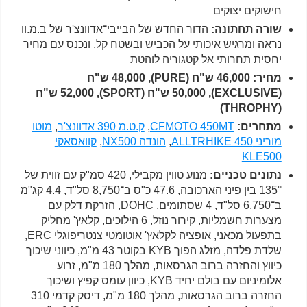
חישוקים יצוקים
שורה תחתונה:
הדור החדש של הבייבי־אדוונצ'ר של ב.מ.וו
נראה ומרגיש איכותי על הכביש ובשטח קל, ונכנס עם מחיר
יחסית תחרותי אל קטגוריה לוהטת
מחיר:
46,000 ש"ח
(PURE), 48,000 ש"ח
(EXCLUSIVE), 50,000 ש"ח (SPORT), 52,000 ש"ח
(THROPHY)
מתחרים:
CFMOTO 450MT
,
ק.ט.מ 390 אדוונצ'ר
,
מוטו
מוריני ALLTRHIKE 450
,
הונדה NX500
,
קוואסאקי
KLE500
נתונים טכניים:
מנוע טווין מקבילי, 420 סמ"ק עם זווית של
135° בין פיני הארכובה, 47.6 כ"ס ב־8,750 סל"ד, 4.4 קג"מ
ב־6,750 סל"ד, 4 שסתומים, DOHC, הזרקת דלק עם
מצערות חשמליות, קירור נוזל, 6 הילוכים, קלאץ' מחליק
בתפעול מכאני, אופציה לקלאץ' אוטומטי צנטריפוגלי ERC,
שלדת פלדה, מזלג הפוך KYB בקוטר 43 מ"מ, כיווני שיכוך
כיווץ והחזרה ברוב הגרסאות, מהלך 180 מ"מ, זרוע
אלומיניום עם בולם יחיד KYB, כיוון עומס קפיץ ושיכוך
החזרה ברוב הגרסאות, מהלך 180 מ"מ, דיסק קדמי 310