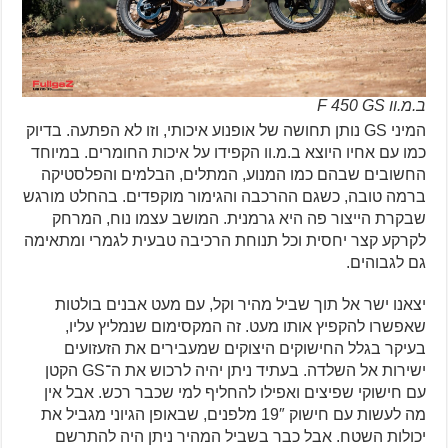
ב.מ.וו F 450 GS
המיני GS נותן תחושה של אופנוע איכותי, וזו לא הפתעה. בדיוק
כמו עם אחיו היוצא ב.מ.וו הקפידו על איכות החומרים. במיוחד
החשובים שבהם כמו המנוע, המתלים, הבלמים והפלסטיקה
ברמה טובה, כשגם ההרכבה והגימור מוקפדים. בהחלט מורגש
שבקרת הייצור פה היא גרמנית. המושב עצמו נוח, המרחק
לקרקע קצר יחסית וכל תנוחת הרכיבה טבעית לגמרי ומתאימה
גם לגבוהים.
יצאנו ישר אל תוך שביל מהיר וקל, עם מעט אבנים בולטות
שאפשרו להקפיץ אותו מעט. זה המקסימום שנמליץ עליו,
בעיקר בגלל החישוקים היצוקים שמעבירים את הזעזועים
ישירות אל השלדה. בעתיד ניתן יהיה לרכוש את ה־GS הקטן
עם חישוקי שפיצים ואפילו להחליף למי שכבר רכש. אבל אין
מה לעשות עם חישוק 19″ מלפנים, שבאופן הגיוני מגביל את
יכולות השטח. אבל כבר בשביל המהיר ניתן היה להתרשם