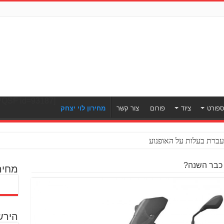
[ULWPQSF id=93187]
פורט
ציוד
פורום
צור קשר
מחירון לוי יצחק
ברת בעלות על האופנוע
מחיר
הירש