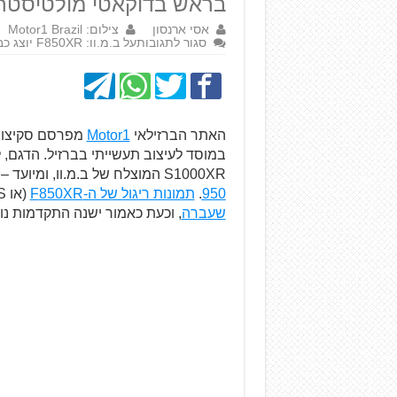
בראש בדוקאטי מולטיסטרדה 950? כנרא
אסי ארנסון
צילום: Motor1 Brazil
סגור לתגובות
על ב.מ.וו: F850XR יוצג כבר השנה?
האתר הברזילאי
Motor1
מפרסם סקיצות 
במוסד לעיצוב תעשייתי בברזיל. הדגם,
S1000XR המוצלח של ב.מ.וו, ומיועד – בראש ובראשונה – להתחרות
950
.
תמונות ריגול של ה-F
850XR
(או F850RS לפי גרסאות כאלה ואחרות)
שעברה
, וכעת כאמור ישנה התקדמות נ