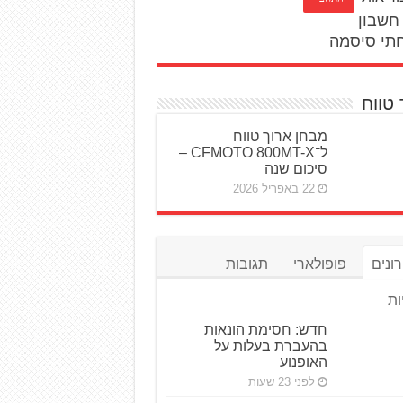
חשבון
תי סיסמה
 טווח
מבחן ארוך טווח
ל־CFMOTO 800MT-X –
סיכום שנה
22 באפריל 2026
ונים
פופולארי
תגובות
ות
חדש: חסימת הונאות
בהעברת בעלות על
האופנוע
לפני 23 שעות