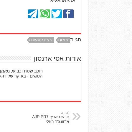
או F850RS?
תגיות
ב.מ.וו
ב.מ.וו F850XR
אודות אסי ארנסון
רוכב שטח וכביש, מאמן 
הסוגים - בעיקר של דו-גל
הקודם
חדש בארץ: AJP PR7
אדוונצ'ר-ראלי