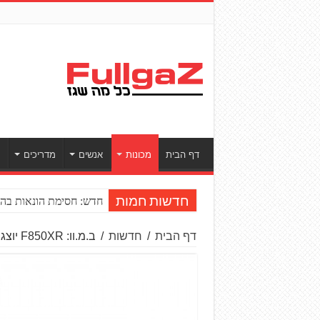
דף הבית
מכונות
אנשים
מדריכים
ס
חדש: חסימת הונאות בהע
חדשות חמות
דף הבית
/
חדשות
/
ב.מ.וו: F850XR יוצג כבר השנה?