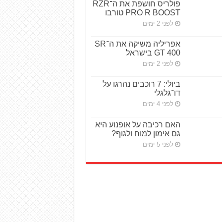
פולריס חושפת את ה־RZR
PRO R BOOST טורבו
לפני 2 ימים
אפריליה משיקה את ה־SR
GT 400 בישראל
לפני 2 ימים
ביולי: 7 רוכבים נהרגו על
דו־גלגלי
לפני 4 ימים
האם רכיבה על אופנוע היא
גם אימון למוח ולגוף?
לפני 5 ימים