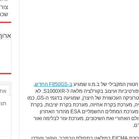
צור 
שכח
ארוך
טווין המקבילי של ב.מ.וו שמגיע
ב-F850GS החדש
,
יחד עם גלגלי "17 עם צמיגים במידות ספורטיביות ועיצוב בקורלציה מלאה ל-S1000XR. לא
אחר
נופתע אם הוא יגיע עם הטכנולוגיה ואלקטרוניקה העכשווית של היצרן, שמגיעה בדגמי ה-GS, כמו
תגי
A מתקדמת להטיה, מערכת בקרת אחיזה, מערכת בקרת יציבות, בקרת
זינוק בעלייה, קוויקשיפטר לשני הכיוונים, מערכת המתלים החשמליים ESA מהדור האחרון
לם האחורי ואת השיכוכים, מערכת עזר לבלימה ואור
דם.
וב ונעדכן.