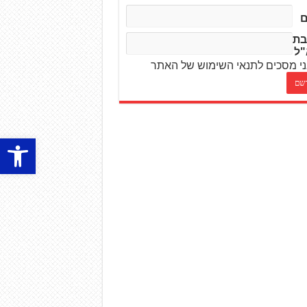
בת
"ל
י מסכים לתנאי השימוש של האתר
פתח סרגל