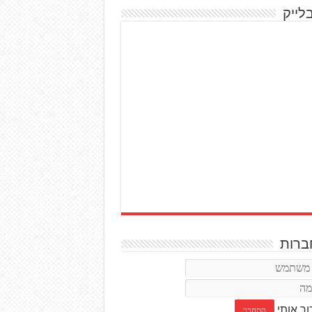
לייק
רות
ור אותי