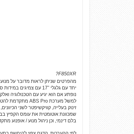
F850XR?
מהפרטים שניתן לראות מדובר על מנוע ה
למשל מערכת BS Pro
שמכוונת אוטומטית את עומס הקפיץ בבו
בלם דינמי, וכן ניהול מנוע / אופנוע מתק
לפי ההערכות, הדגם צפוי להיחשף בתערוכת EICMA במילאנו בתחילת נובמבר. נעק