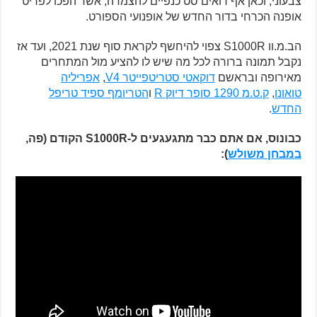
צבעוני, וכאן אף רואים סט כנפיים להצמדה, אשר הפכו לפריט
אופנה הכרחי בדור החדש של אופנועי הספורט.
הב.מ.וו S1000R צפוי להיחשף לקראת סוף שנת 2021, ועד אז
נקבל תמונה ברורה לכל מה שיש לו להציע מול המתחרים
מאירופה ובראשם
דוקאטי סטריטפייטר V4
,
אפריליה
טואונו
,
ק.ט.מ 1290 סופר דיוק R
ו
הטריומף ספיד טריפל
החדש
.
כבונוס, אם אתם כבר מתגעגעים ל-S1000R הקודם (פה,
במבחן משולש
):