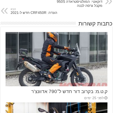
דוקאטי: המולטיסטראדה 950S
מקבל גרסה לבנה
הבא
הונדה: CRF450R חדש ל-2021
כתבות קשורות
ק.ט.מ: בקרוב דור חדש ל־790 אדוונצ'ר
לפני 25 ימים