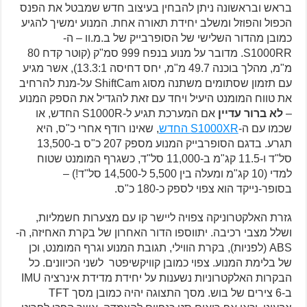
בראש ובראשונה ניתן להבחין בעיצוב חדש שמבטל את הפנס
הכפול והפוזל ומשלב יחידת תאורה אחת. המנוע ימשיך להגיע
כמובן מהדור השלישי של הסופרבייק של ב.מ.וו – ה-
S1000RR. מדובר על מנוע בנפח 999 סמ"ק (קוטר קדח 80
מ"מ, מהלך בוכנה 49.7 מ"מ, יחס דחיסה 13.3:1), אשר מגיע
עם תזמון שסתומים משתנה מסוג ShiftCam על-מנת להרחיב
את טווח המומנט היעיל ויחד עם זאת להגדיל את הספק המנוע
–
לא ברור עדיין
אם המערכת תגיע ל-S1000R החדש, או
שכמו עם ה-
S1000XR החדש
, שאינו רודף אחרי כ"ס, היא
תגרע. בדגם הסופרבייק המנוע מספק 207 כ"ס ב-13,500
סל"ד ו-11.5 קג"מ ב-11,000 סל"ד, כשגרף המומנט שטוח
למדי (10 קג"מ ומעלה בין 5,500 ל-14,500 סל"ד!) –
בסופר-נייקד הוא צפוי לספק כ-180 כ"ס.
גזרת האלקטרוניקה צפויה ליישר קו עם מצערות חשמליות,
ושלל מצבי רכיבה. יתווספו הדור האחרון של בקרת האחיזה, ה-
ABS (לפניות), בקרת הווילי, תגובת המנוע וגרף המומנט, וכן
של בלימת המנוע. צפוי כמובן קוויקשיפטר לשני הכיוונים. כל
הבקרות האלקטרוניות נשענות על יחידת מדידת אינרציה IMU
ב-6 צירים של בוש. מסך התצוגה יהיה כמובן מסך TFT