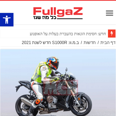
פתח סרגל
חדש: חסימת הונאות בהעברת בעלות על האופנוע
דף הבית
/
חדשות
/
ב.מ.וו: S1000R חדש לשנת 2021