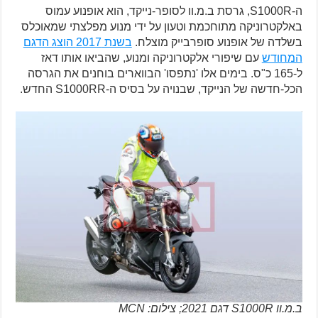
ה-S1000R, גרסת ב.מ.וו לסופר-נייקד, הוא אופנוע עמוס
באלקטרוניקה מתוחכמת וטעון על ידי מנוע מפלצתי שמאוכלס
בשלדה של אופנוע סופרבייק מוצלח.
בשנת 2017 הוצג הדגם
המחודש
עם שיפורי אלקטרוניקה ומנוע, שהביאו אותו דאז
ל-165 כ"ס. בימים אלו 'נתפסו' הבווארים בוחנים את הגרסה
הכל-חדשה של הנייקד, שבנויה על בסיס ה-S1000RR החדש.
ב.מ.וו S1000R דגם 2021; צילום: MCN