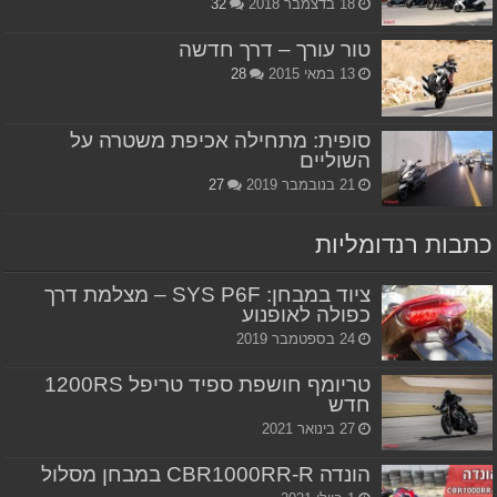
18 בדצמבר 2018
32
טור עורך – דרך חדשה
13 במאי 2015
28
סופית: מתחילה אכיפת משטרה על
השוליים
21 בנובמבר 2019
27
כתבות רנדומליות
ציוד במבחן: SYS P6F – מצלמת דרך
כפולה לאופנוע
24 בספטמבר 2019
טריומף חושפת ספיד טריפל 1200RS
חדש
27 בינואר 2021
הונדה CBR1000RR-R במבחן מסלול