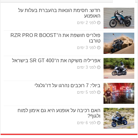
חדש: חסימת הונאות בהעברת בעלות על
האופנוע
לפני 2 ימים
פולריס חושפת את ה־RZR PRO R BOOST
טורבו
לפני 3 ימים
אפריליה משיקה את ה־SR GT 400 בישראל
לפני 3 ימים
ביולי: 7 רוכבים נהרגו על דו־גלגלי
לפני 5 ימים
האם רכיבה על אופנוע היא גם אימון למוח
ולגוף?
לפני 6 ימים