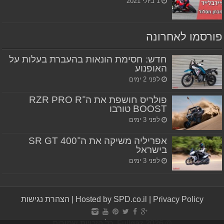
1 ביולי 2021
פורסמו לאחרונה
חדש: חסימת הונאות בהעברת בעלות על
האופנוע
לפני 2 ימים
פולריס חושפת את ה־RZR PRO R
BOOST טורבו
לפני 3 ימים
אפריליה משיקה את ה־SR GT 400
בישראל
לפני 3 ימים
Privacy Policy
|
Hosted by SPD.co.il
|
הצהרת נגישות
© Fullgaz 2026, כל הזכויות שמורות