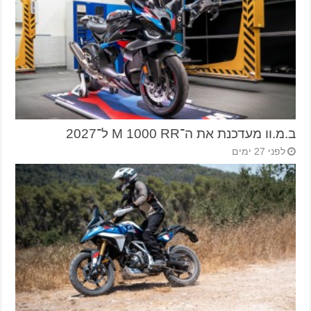
ב.מ.וו מעדכנת את ה־M 1000 RR ל־2027
לפני 27 ימים