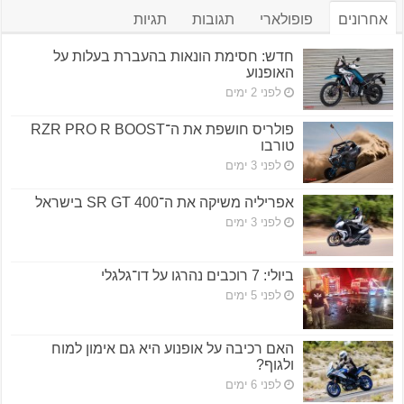
אחרונים
פופולארי
תגובות
תגיות
חדש: חסימת הונאות בהעברת בעלות על
האופנוע
לפני 2 ימים
פולריס חושפת את ה־RZR PRO R BOOST
טורבו
לפני 3 ימים
אפריליה משיקה את ה־SR GT 400 בישראל
לפני 3 ימים
ביולי: 7 רוכבים נהרגו על דו־גלגלי
לפני 5 ימים
האם רכיבה על אופנוע היא גם אימון למוח
ולגוף?
לפני 6 ימים