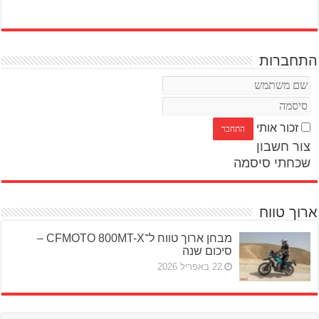
התחברות
זכור אותי
צור חשבון
שכחתי סיסמה
ארוך טווח
מבחן ארוך טווח ל־CFMOTO 800MT-X –
סיכום שנה
22 באפריל 2026