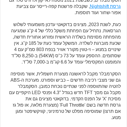
הסקרמבלרים, כשבשנת 2021 נוספה לאייקון ולדזרט סלד גם
גרסת Nightshift
, שקבלה פרשנות קפה-רייסר עם צביעת
אפור-שחור ועוד תוספות.
כעת, לשנת 2023, מציגים בדוקאטי עדכון משמעותי לשלוש
הגרסאות. נתחיל עם הפחתת משקל כללי של 4 ק"ג שמגיעה
מהפחתה מסוימת בשלדה הראשית ומזרוע אחורית חדשה,
שכעת מוברגת לשלדה. המשקל עומד כעת על 185 ק"ג. אין
שינויים במנוע – וי-טווין מקורר אוויר בנפח 803 סמ"ק עם 4
שסתומים. ההספק עומד על 73 כ"ס (54KW) ב-8,250 סל"ד
והמומנט המקסימלי עומד על 6.6 קג"מ ב-7,000 סל"ד.
הסקרמבלר מקבל לראשונה מצערת חשמלית, אשר מוסיפה
גם שני מצבי רכיבה חדשים – כביש וספורט. מערכת ה-ABS
להטיה שהתווספה לפני שנתיים נוכחת כמובן. הסקמבלר
מקבל גם מסך TFT חדש בגודל 4.3″ ופנסי LED היקפיים עם
מסיכת 'X' על הפנס הקדמי. בדוקאטי מציגים גם את
גרסת חדשה בשם 'Full Throttle' (מצערת מלאה, או פול גז
אם תרצו) שמוסיפה מפלט של טרמיניוני, קוויקשיפטר ומגן
מנוע.