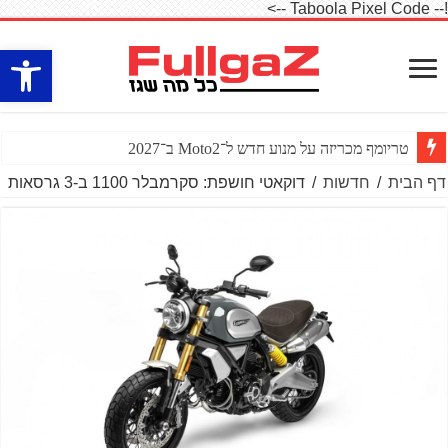
!-- Taboola Pixel Code -->
פתח סרגל
טריומף מכריזה על מנוע חדש ל־Moto2 ב־2027
דף הבית
/
חדשות
/
דוקאטי חושפת: סקרמבלר 1100 ב-3 גרסאות