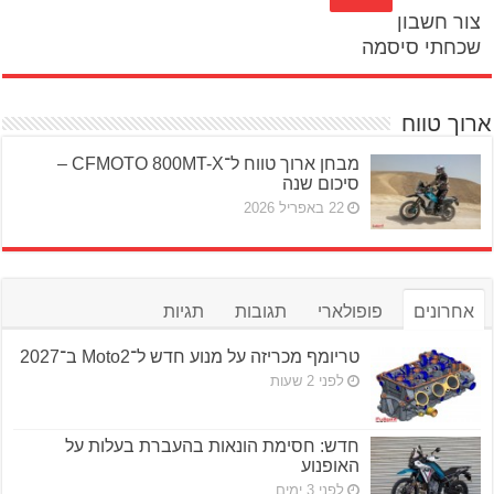
צור חשבון
שכחתי סיסמה
ארוך טווח
מבחן ארוך טווח ל־CFMOTO 800MT-X –
סיכום שנה
22 באפריל 2026
אחרונים
פופולארי
תגובות
תגיות
טריומף מכריזה על מנוע חדש ל־Moto2 ב־2027
לפני 2 שעות
חדש: חסימת הונאות בהעברת בעלות על
האופנוע
לפני 3 ימים