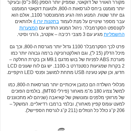
מקורר האוויר של דוקאטי, שמפיק יותר הספק (86 כ"ס) ובעיקר
יותר מומנט ביחס לגרסאות ה-800, ולטענת דוקאטי המומנט
גם יותר שטוח. המנוע הזה הגיע מהמונסטר 1100, אולם הוא
עבר מספר שינויים על מנת לעמוד
בתקנות יורו 4
ולהתאים
לקונספט הסקרמבלר. ניהול המנוע החדש עם
המצערות
החשמליות
מגיע עם 3 מצבי רכיבה – אקטיב, ג'ורני וסיטי.
פרט לכך הסקרמבלר 1100 גדול יותר מגרסת ה-800, וכך גם
מיכל הדלק (15 ל'), וגם האלקטרוניקה ברמה גבוהה יותר כמו
מערכת ABS לפניות של בוש מדגם M9.1 וכן בקרת החלקה –
2 בקרות שמגיעות כסטנדרט ב-1100. יש גם לוח שעונים LCD
חדש, וכן שקע טעינה USB מתחת למושב ופנסי LED היקפיים.
מכלולי השלדה הם כמובן איכותיים יותר מגרסאות ה-800, כמו
למשל צמיג 180 מ"מ מאחור (פירלי MT60), בולמים הפוכים
של מרזוקי מלפנים ומונושוק של קאיאבה (שניהם לא מתכווננים
למעט עומס קפיץ מאחור), ובלמי ברמבו רדיאליים. המשקל –
206 ק"ג כולל כל הנוזלים (211 ק"ג לגרסת הספיישל).