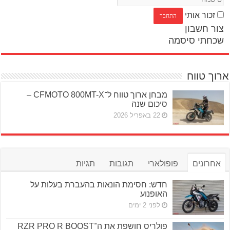
זכור אותי
צור חשבון
שכחתי סיסמה
ארוך טווח
מבחן ארוך טווח ל־CFMOTO 800MT-X –
סיכום שנה
22 באפריל 2026
אחרונים
פופולארי
תגובות
תגיות
חדש: חסימת הונאות בהעברת בעלות על
האופנוע
לפני 2 ימים
פולריס חושפת את ה־RZR PRO R BOOST