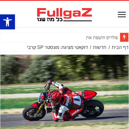
פתח סרגל
פולריס חושפת את ה־RZR PRO R BOOST טורבו
דף הבית
/
חדשות
/
דוקאטי מציגה: מונסטר SP קרבי