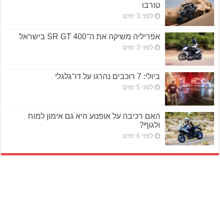
טורבו
לפני 3 ימים
אפריליה משיקה את ה־SR GT 400 בישראל
לפני 3 ימים
ביולי: 7 רוכבים נהרגו על דו־גלגלי
לפני 5 ימים
האם רכיבה על אופנוע היא גם אימון למוח
ולגוף?
לפני 6 ימים