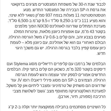
לכבוד שנת ה-30 של משפחת המונסטרים מציגים בדוקאטי
את גרסת ה-SP הבכירה של המונסטר החדש. מנוע
הטסטהסטרטה 11 מעלות בנפח 937 סמ"ק נשאר ללא שינוי,
והוא מציע 111 כ"ס ב-9,250 סל"ד ו-9.5 קג"מ ב-6,500 סל"ד.
מערכת המתלים שודרגה לאוהלינס NIX30 הפוך מלפנים
בקוטר 43 מ"מ, עם אופציות כיוונון מלאות, וצינורות המזלג
מגיעים בצבע זהב, והם קלים ב-0.6 ק"ג משל הגרסה הרגילה.
הבולם האחורי גם הוא של אוהלינס, עם כיוונון מלא – לעומת
כיוון עומס קפיץ בלבד בגרסה הרגילה. יש גם משכך היגוי
חדש.
הבלמים של ברמבו עם קליפרים רדיאליים מסוג Stylema ועם
דיסקים בקוטר 320 מ"מ, כשכאן הם קלים בחצי קילו. הבלמים
החדשים אמורים לספק יותר עוצמה ורגש לעומת הגרסה
הרגילה. הצמיגים ב-SP הם מסוג פירלי דיאבלו רוסו IV. עוד
שדרוגים הם משתיק של טרמיניוני ומצבר ליתיום-און קל משקל.
למערכת האלקטרוניקה מתווסף מצב 'גשם' לשלושת מצבי
הרכיבה (ספורט, תיור, אורבן).
כל השינויים מסתכמים בחבילה ממוקצעת יותר וקלה ב-2 ק"ג