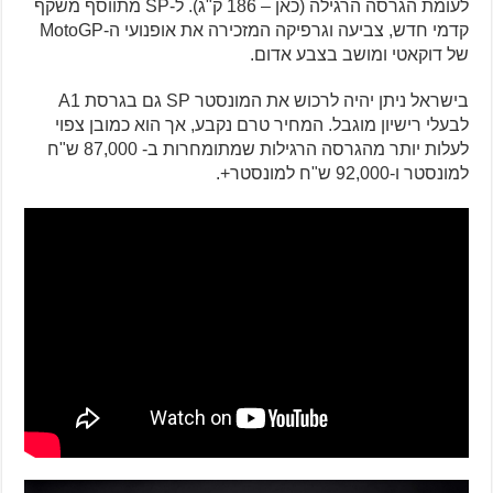
לעומת הגרסה הרגילה (כאן – 186 ק"ג). ל-SP מתווסף משקף
קדמי חדש, צביעה וגרפיקה המזכירה את אופנועי ה-MotoGP
של דוקאטי ומושב בצבע אדום.
בישראל ניתן יהיה לרכוש את המונסטר SP גם בגרסת A1
לבעלי רישיון מוגבל. המחיר טרם נקבע, אך הוא כמובן צפוי
לעלות יותר מהגרסה הרגילות שמתומחרות ב- 87,000 ש"ח
למונסטר ו-92,000 ש"ח למונסטר+.