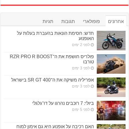
אחרונים
פופולארי
תגובות
תגיות
חדש: חסימת הונאות בהעברת בעלות על
האופנוע
לפני 2 ימים
פולריס חושפת את ה־RZR PRO R BOOST
טורבו
לפני 3 ימים
אפריליה משיקה את ה־SR GT 400 בישראל
לפני 3 ימים
ביולי: 7 רוכבים נהרגו על דו־גלגלי
לפני 5 ימים
האם רכיבה על אופנוע היא גם אימון למוח