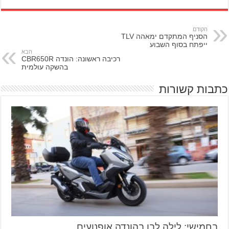
הקודם
הסניף המתקדם ימאהה TLV
ייפתח בסוף השבוע
הבא
רכיבה ראשונה: הונדה CBR650R
בהשקה עולמית
כתבות קשורות
בחמישי: לילה לבן בהונדה אופנועים