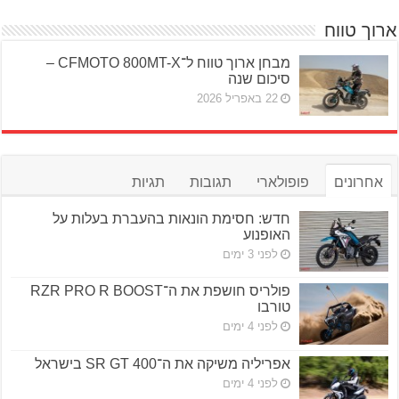
ארוך טווח
מבחן ארוך טווח ל־CFMOTO 800MT-X –
סיכום שנה
22 באפריל 2026
אחרונים
פופולארי
תגובות
תגיות
חדש: חסימת הונאות בהעברת בעלות על
האופנוע
לפני 3 ימים
פולריס חושפת את ה־RZR PRO R BOOST
טורבו
לפני 4 ימים
אפריליה משיקה את ה־SR GT 400 בישראל
לפני 4 ימים