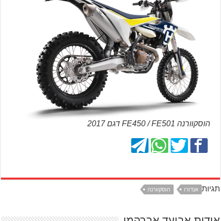
הוסקוורנה FE450 / FE501 דגם 2017
תגיות
אנדורו
הוסקוורנה
אודות אביעד אברהמי