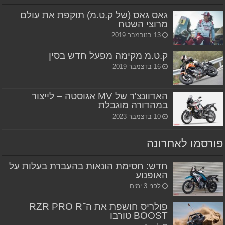
גאס גאס (של ק.ט.מ) תוקפת את עולם
מרוצי השטח
13 בנובמבר 2019
ק.ט.מ מקימה מפעל חדש בסין
16 בדצמבר 2019
האדוונצ'ר של MV אגוסטה – לייצור
במהדורה מוגבלת
10 בדצמבר 2023
פורסמו לאחרונה
חדש: חסימת הונאות בהעברת בעלות על
האופנוע
לפני 3 ימים
פולריס חושפת את ה־RZR PRO R
BOOST טורבו