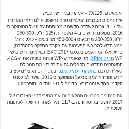
הוסקוורנה TX125 – אנדורו בלי רישוי כביש
אז הנתונים הטכניים המלאים טרם נחשפו, אולם דגמי האנדורו
של 2017 זוכים לשלדה חדשה שמבוססת על זו של המוטוקרוס
2016, מנועים חדשים ב-4 משפחות (125 דו"פ, 250-300
דו"פ, 250-350 מרובעים ו-450-500 מרובעים – כולל ניהול
מנוע חדש למרובעי הפעימות עם בקרת החלקה כסטנדרט) –
בדיוק אלו המותקנים בק.ט.מ EXC 2017, ובולמים חדשים של
WP
מדגם XPlor
, מה שאומר ש-WP זונחת סופית את ה-4CS.
ההאסקים החדשים מקבלים גם את כל רשימת המכולת
שעליה כתבנו
בהשקת דגמי ק.ט.מ,
ובנוסף הם מקבלים עיצוב
חדש ומודרני המבוסס על המוטוקרוס 2016. שימו לב לפנס
הקדמי החדש והמרובע, בדומה ל-701 אנדורו וסופרמוטו.
את הנתונים הטכניים המלאים וכן את מחירי דגמי האנדורו של
2017 יחשפו בהוסקוורנה ב-11.7, מיד לאחר ההשקה לעיתונות
העולמית.