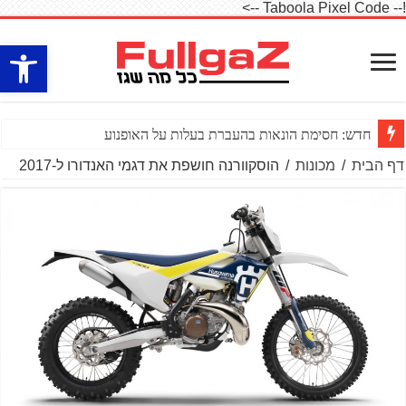
!-- Taboola Pixel Code -->
פתח סרגל
חדש: חסימת הונאות בהעברת בעלות על האופנוע
דף הבית
/
מכונות
/
הוסקוורנה חושפת את דגמי האנדורו ל-2017