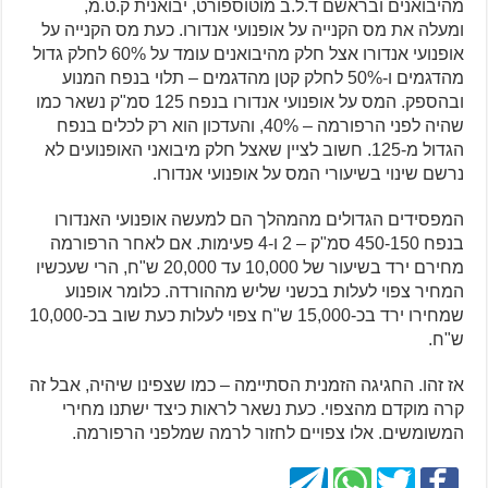
מהיבואנים ובראשם ד.ל.ב מוטוספורט, יבואנית ק.ט.מ,
ומעלה את מס הקנייה על אופנועי אנדורו. כעת מס הקנייה על
אופנועי אנדורו אצל חלק מהיבואנים עומד על 60% לחלק גדול
מהדגמים ו-50% לחלק קטן מהדגמים – תלוי בנפח המנוע
ובהספק. המס על אופנועי אנדורו בנפח 125 סמ"ק נשאר כמו
שהיה לפני הרפורמה – 40%, והעדכון הוא רק לכלים בנפח
הגדול מ-125. חשוב לציין שאצל חלק מיבואני האופנועים לא
נרשם שינוי בשיעורי המס על אופנועי אנדורו.
המפסידים הגדולים מהמהלך הם למעשה אופנועי האנדורו
בנפח 450-150 סמ"ק – 2 ו-4 פעימות. אם לאחר הרפורמה
מחירם ירד בשיעור של 10,000 עד 20,000 ש"ח, הרי שעכשיו
המחיר צפוי לעלות בכשני שליש מההורדה. כלומר אופנוע
שמחירו ירד בכ-15,000 ש"ח צפוי לעלות כעת שוב בכ-10,000
ש"ח.
אז זהו. החגיגה הזמנית הסתיימה – כמו שצפינו שיהיה, אבל זה
קרה מוקדם מהצפוי. כעת נשאר לראות כיצד ישתנו מחירי
המשומשים. אלו צפויים לחזור לרמה שמלפני הרפורמה.