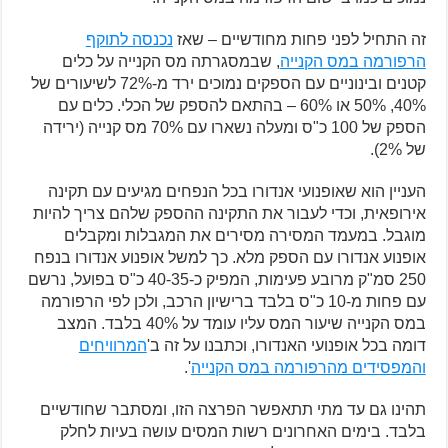
זה התחיל לפני פחות מחודשיים – שאז
נכנסה לתוקף
הרפורמה במס הקנייה
, שבמסגרתה מס הקנייה על כלים
קטנים ובינוניים עם הספקים נמוכים ירד מ-72% לשיעורים של
40%, 50% או 60% – בהתאם להספק של הכלי. כלים עם
הספק של 100 כ"ס ומעלה נשארו עם 70% מס קנייה (ירידה
של 2%).
העניין הוא שאופנועי אנדורו בכל הנפחים מגיעים עם תקינה
אירופאית, וכדי לעבור את התקינה ההספק שלהם צריך להיות
מוגבל. במעמד המסירה מסירים את המגבלות ומקבלים
אופנוע אנדורו עם הספק מלא. כך למשל אופנוע אנדורו בנפח
250 סמ"ק מרובע פעימות, המפיק כ-40-35 כ"ס בפועל, נרשם
עם פחות מ-10 כ"ס בלבד ברישיון הרכב, ולכן לפי הרפורמה
במס הקנייה שיעור המס עליו עומד על 40% בלבד. המצב
דומה בכל אופנועי האנדורו, וכתבנו על זה ב'
המרוויחים
והמפסידים מהרפורמה במס הקנייה
'.
תהינו גם עד מתי תתאפשר הפרצה הזו, ומסתבר שחודשיים
בלבד. בימים האחרונים רשות המסים עושה בעיות לחלק