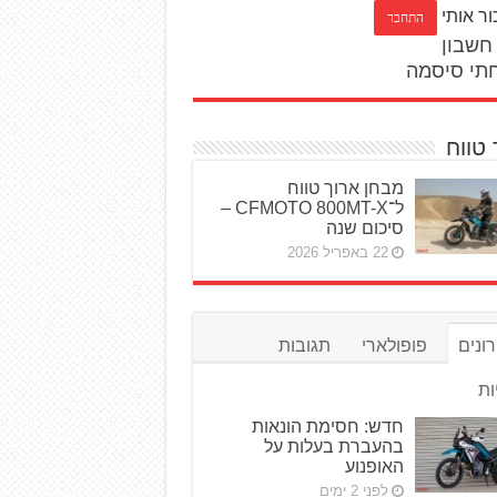
ור אותי
חשבון
תי סיסמה
 טווח
מבחן ארוך טווח
ל־CFMOTO 800MT-X –
סיכום שנה
22 באפריל 2026
ונים
פופולארי
תגובות
ות
חדש: חסימת הונאות
בהעברת בעלות על
האופנוע
לפני 2 ימים