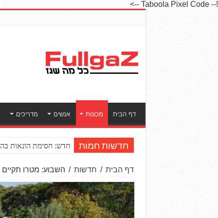
!-- Taboola Pixel Code -->
דף הבית
מכונות
אנשים
מדריכים
ס
חדש: חסימת הונאות בהע
חדשות חמות
דף הבית
/
חדשות
/
השבוע: מטרו תקיים י