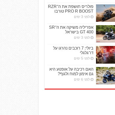
פולריס חושפת את ה־RZR
PRO R BOOST טורבו
לפני 3 ימים
אפריליה משיקה את ה־SR
GT 400 בישראל
לפני 3 ימים
ביולי: 7 רוכבים נהרגו על
דו־גלגלי
לפני 5 ימים
האם רכיבה על אופנוע היא
גם אימון למוח ולגוף?
לפני 6 ימים