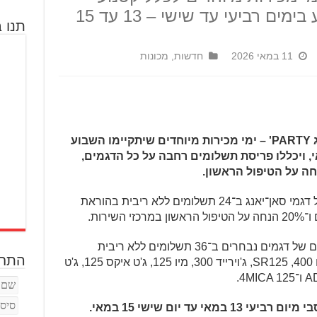
סאן־יאנג, שיתקיימו השבוע בימים רביעי עד שישי – 13 עד 15
תנו ב
11 במאי 2026
חדשות
,
מכונות
במטרו־פריסבי מודיעים על 'סאן־יאנג PARTY' – ימי מכירות מיוחדים שיתקיימו השבוע
ביעי עד שישי, 13 עד 15 במאי, ויכללו פריסת תשלומים רחבה על כל הדגמים,
חה על הטיפול הראשון.
ימי המכירות יכללו אפשרות לרכישת כלל דגמי סאן־יאנג ב־24 תשלומים ללא ריבית בהוראת
בנוסף, תהיה אפשרות לפריסת תשלומים של דגמים נבחרים ב־36 תשלומים ללא ריבית
התחב
בהוראת קבע – כדוגמת TL508, מקסים 400, SR125, ג'וירייד 300, מיו 125, ג'ט איקס 125, ג'ט
 עד יום שישי 15 במאי.