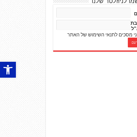
מו לניוזלטר שלנו
בת
"ל
י מסכים לתנאי השימוש של האתר
פתח סרגל