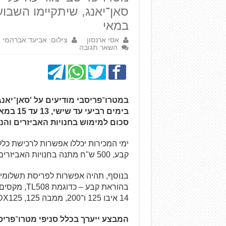
במאי
אסי ארנסון
צילום: אביעד אברהמי
השאר תגובה
בימים ר
סכום למימוש בחנויות האביזרים והנ
קבע, 500 ש"ח מתנה בחנויות האביזרים ו־20% הנחה על הטיפול הראשון במרכזי השירות.
14 איבו 125 ו־200, ממבה 125, ADX125 ו־4MICA 125.
המבצע ייערך בכלל סניפי מטרו־פריסבי מיום רביעי 13 במאי