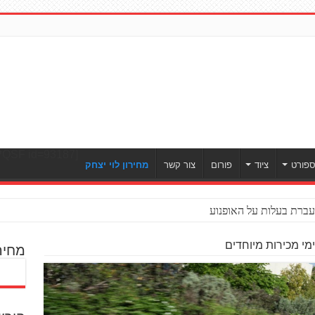
[ULWPQSF id=93187]
פורט
ציוד
פורום
צור קשר
מחירון לוי יצחק
ברת בעלות על האופנוע
מי מכירות מיוחדים
מחיר