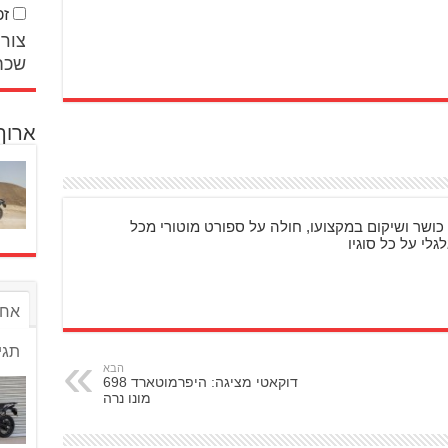
זכ
צור 
שכח
ארוך
כושר ושיקום במקצועו, חולה על ספורט מוטורי מכל
גלי על כל סוגיו
אחר
תגי
הבא
דוקאטי מציגה: היפרמוטארד 698
מונו נרה