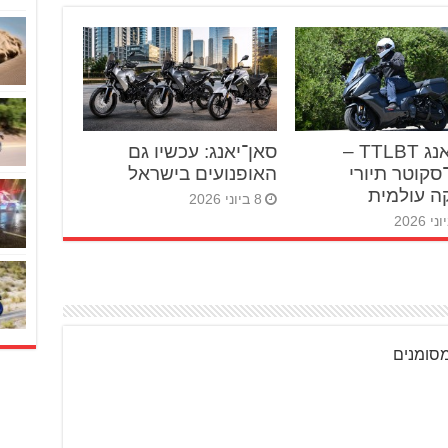
סאן יאנג TTLBT –
סאן־יאנג: עכשיו גם
סקוטר תיורי
האופנועים בישראל
 עולמית
8 ביוני 2026
מסומנים