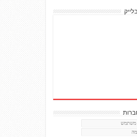
לייק
רות