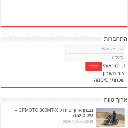
התחברות
זכור אותי
צור חשבון
שכחתי סיסמה
ארוך טווח
מבחן ארוך טווח ל־CFMOTO 800MT-X –
סיכום שנה
22 באפריל 2026