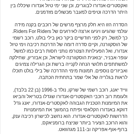
ואקסטרים-אנדורו לבוגרים, וכן שני ימי טיול אנדורו שיכללו בין
היתר הדרכה וטיפים למעבר מכשולים מזדמנים.
הסדרה הזו היא חלק מרצף מרשים של רוכבים בקנה מידה
עולמי שהגיעו ויגיעו ארצה לאירועים של Riders For Riders.
כך למשל, רק לפני חודשיים ביקר כאן בילי בולט, רוכב רשמי
של הוסקוורנה, וקיים סדרה דומה של הדרכות רכיבה וימי טיול
אנדורו, ואל הפעילויות הצטרפו נותני חסות רבים כמו למשל
עופר-אבניר, יבואנית הוסקוורנה לישראל, וכן אבזריון, שחילקה
למשתתפים תלושי הנחה לקנייה ברשת וכן הגרילה צמיגים
ואביזרים נוספים. תמונות מימי ההדרכה של בילי בולט תוכלו
לראות בגלריה של אלי שמר בתחתית הכתבה.
ווייד יאנג, רוכב רשמי של שרקו, נולד ב-1996 (בן 22 בלבד),
ולעומת רוב רוכבי האקסטרים-אנדורו שגדלו בטריאל והביאו
את המיומנות הטכנית הגבוהה לאקסטרים-אנדורו, יאנג גדל
דווקא באנדורו הקלאסי ופיתח בהמשך את המיומנויות
הדרושות לאקסטרים-אנדורו. הוא נחשב לכישרון רכיבה ענק,
והוא הרוכב הצעיר ביותר שניצח ברומניאקס,
ברוף-אוף-אפריקה וב-111 מגהוואט.