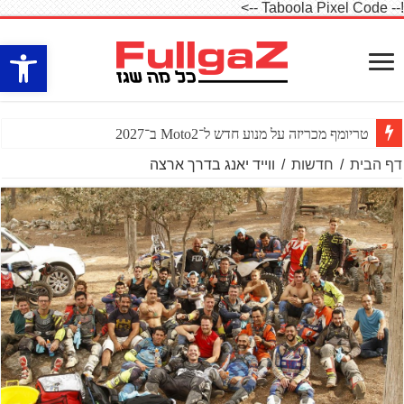
!-- Taboola Pixel Code -->
פתח סרגל
טריומף מכריזה על מנוע חדש ל־Moto2 ב־2027
דף הבית
/
חדשות
/
ווייד יאנג בדרך ארצה