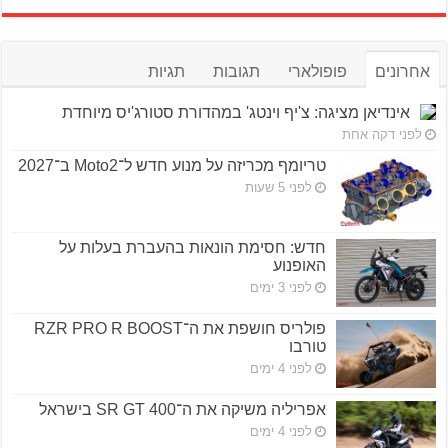
אחרונים
פופולארי
תגובות
תגיות
אינדיאן מציגה: צ'יף וינטג' במהדורת סטורג'יס מיוחדת
לפני דקה אחת
טריומף מכריזה על מנוע חדש ל־Moto2 ב־2027
לפני 5 שעות
חדש: חסימת הונאות בהעברת בעלות על
האופנוע
לפני 3 ימים
פולריס חושפת את ה־RZR PRO R BOOST
טורבו
לפני 4 ימים
אפריליה משיקה את ה־SR GT 400 בישראל
לפני 4 ימים