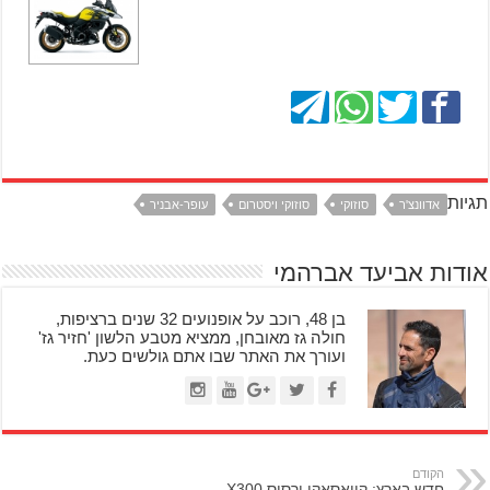
תגיות
אדוונצ'ר
סוזוקי
סוזוקי ויסטרום
עופר-אבניר
אודות אביעד אברהמי
בן 48, רוכב על אופנועים 32 שנים ברציפות,
חולה גז מאובחן, ממציא מטבע הלשון 'חזיר גז'
ועורך את האתר שבו אתם גולשים כעת.
הקודם
חדש בארץ: קוואסאקי ורסיס X300