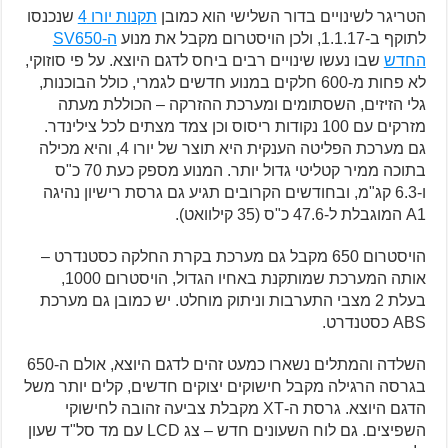
הטריגר לשינויים בדור השלישי הוא כמובן
תקנות יורו 4
שנכנסו
לתוקף ב-1.1.17, ולכן הויסטרום מקבל את מנוע
ה-SV650
החדש
שבו נעשו שינויים רבים ביחס לדגם היוצא. על פי סוזוקי,
לא פחות מ-600 חלקים במנוע חדשים לגמרי, כולל הבוכנות,
גלי הזיזים, השסתומים ומערכת ההזרקה – הכוללת מעתה
מזרקים עם 100 נקודות ריסוס וכן צמד מצתים לכל צילינדר.
גם מערכת הפליטה הענקית היא תוצר של יורו 4, והיא מכילה
בתוכה ממיר קטליטי גדול יותר. המנוע מספק כעת 70 כ"ס
ו-6.3 קג"מ, ובחודשים הקרובים תגיע גם גרסת רישיון נהיגה
A1 המוגבלת ל-47.6 כ"ס (35 קילוואט).
הויסטרום 650 מקבל גם מערכת בקרת החלקה כסטנדרט –
אותה המערכת שמותקנת באחיו הגדול, הויסטרום 1000,
בעלת 2 מצבי התערבות וניתוק מוחלט. יש כמובן גם מערכת
ABS כסטנדרט.
השלדה והמתלים נשארו כמעט זהים לדגם היוצא, אולם ה-650
בגרסה הרגילה מקבל חישוקים יצוקים חדשים, קלים יותר משל
הדגם היוצא. גרסת ה-XT מקבלת צביעה זהובה לחישוקי
השפיצים. גם לוח השעונים חדש – צג LCD עם מד סל"ד שעון