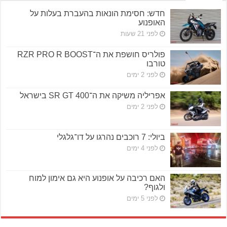
חדש: חסימת הונאות בהעברת בעלות על
האופנוע
לפני 21 שעות
פולריס חושפת את ה־RZR PRO R BOOST
טורבו
לפני 2 ימים
אפריליה משיקה את ה־SR GT 400 בישראל
לפני 2 ימים
ביולי: 7 רוכבים נהרגו על דו־גלגלי
לפני 4 ימים
האם רכיבה על אופנוע היא גם אימון למוח
ולגוף?
לפני 5 ימים