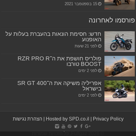
15 בספטמבר 2021
פורסמו לאחרונה
חדש: חסימת הונאות בהעברת בעלות על
האופנוע
לפני 21 שעות
פולריס חושפת את ה־RZR PRO R
BOOST טורבו
לפני 2 ימים
אפריליה משיקה את ה־SR GT 400
בישראל
לפני 2 ימים
Privacy Policy
|
Hosted by SPD.co.il
|
הצהרת נגישות
© Fullgaz 2026, כל הזכויות שמורות