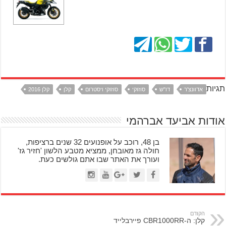
תגיות
אדוונצ'ר
דו"ש
סוזוקי
סוזוקי ויסטרום
קלן
קלן 2016
אודות אביעד אברהמי
בן 48, רוכב על אופנועים 32 שנים ברציפות,
חולה גז מאובחן, ממציא מטבע הלשון 'חזיר גז'
ועורך את האתר שבו אתם גולשים כעת.
הקודם
קלן: ה-CBR1000RR פיירבלייד