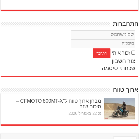
התחברות
זכור אותי
צור חשבון
שכחתי סיסמה
ארוך טווח
מבחן ארוך טווח ל־CFMOTO 800MT-X –
סיכום שנה
22 באפריל 2026