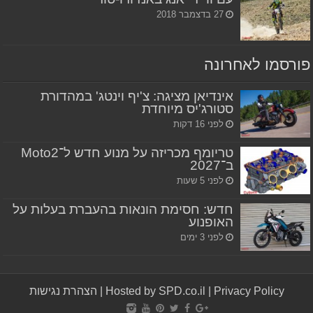
27 בדצמבר 2018
פורסמו לאחרונה
אינדיאן מציגה: צ'יף וינטג' במהדורת
סטורג'יס מיוחדת
לפני 16 דקות
טריומף מכריזה על מנוע חדש ל־Moto2
ב־2027
לפני 5 שעות
חדש: חסימת הונאות בהעברת בעלות על
האופנוע
לפני 3 ימים
Privacy Policy
|
Hosted by SPD.co.il
|
הצהרת נגישות