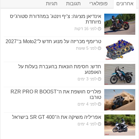
אחרונים
פופולארי
תגובות
תגיות
אינדיאן מציגה: צ'יף וינטג' במהדורת סטורג'יס
מיוחדת
לפני 16 דקות
טריומף מכריזה על מנוע חדש ל־Moto2 ב־2027
לפני 5 שעות
חדש: חסימת הונאות בהעברת בעלות על
האופנוע
לפני 3 ימים
פולריס חושפת את ה־RZR PRO R BOOST
טורבו
לפני 4 ימים
אפריליה משיקה את ה־SR GT 400 בישראל
לפני 4 ימים