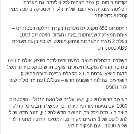
נקודות ריסוס וכן צמד מצתים לכל צילינדר. גם מערכת
הפליטה הענקית היא תוצר של יורו 4, והיא מכילה בתוכה ממיר
קטליטי גדול יותר.
הויסטרום 650 מקבל גם מערכת בקרת החלקה כסטנדרט –
אותה המערכת שמותקנת באחיו הגדול, הויסטרום 1000,
בעלת 2 מצבי התערבות וניתוק מוחלט. יש כמובן גם מערכת
ABS כסטנדרט.
השלדה והמתלים נשארו כמעט זהים לדגם היוצא, אולם ה-650
בגרסה הרגילה מקבל חישוקים יצוקים חדשים, קלים יותר משל
הדגם היוצא. גרסת ה-XT מקבלת צביעה זהובה לחישוקי
השפיצים. גם לוח השעונים חדש – צג LCD עם מד סל"ד שעון
ולוח נתונים.
העיצוב חדש לחלוטין, נשען על זה של האח הגדול – הויסטרום
1000, עם נגיעות מודרניות יותר. כך למשל רוחב מיכל הדלק
הוצר ב-5 מ"מ מכל צד, המושב חדש לחלוטין, הזנב חדש ויכול
להכיל סט של 3 ארגזים מקוריים, והמסיכה קרובה מתמיד לזו
של ה-1000 – עם המקור הידוע.