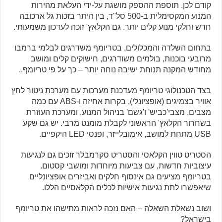
קודם לכן. תוספת ההספק מושגת על-ידי העלאת מהירות
המנוע המקסימלית ב-500 סל"ד, בין היתר בזכות גל ארכובה
חדש וחלקי מנוע קלים יותר. גם הקלאץ' זוכה לעדכון משמעותי.
בתחום השלדה והמכלולים, בטריומף משדרגים לבלמי ברמבו
מרובעי בוכנות, בולמים משודרגים, חישוקים קלים ומושב
מחודש המקנה תנוחת ישיבה נוחה יותר – כך על פי טריומף..
בצד הטכנולוגי טריומף מעדכנת מערכות עם מערכת ניטור לחץ
אוויר בצמיגים (אופציונלי), בקרות אחיזה ו-ABS עם כמה
מצבים, מצבי'כביש' ו'גשם' בניהול המנוע, ומערכת העוזרת
בשחרור הקלאץ' הראשוני לקבלת מומנט מרבי. יש גם שקע
USB מתחת למושב, אימובלייזר, ופנסי LED היקפיים.
הסטריט טווין הקלאסי והסטריט סקרמבלר זוכים גם לנגיעות
עיצוביות חדשות, עם צביעות מיוחדות ומושבי קסטום.
בטריומף מציעים גם אינסוף חלקים ואביזרים אופציונליים
שיאפשרו לתת נגיעות אישיות לכלים הקלאסיים הללו.
ושוב נשאלת השאלה – האם נזכה לראות מתישהו את טריומף
בישראל?