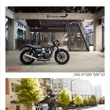
טריומף סטריט טווין