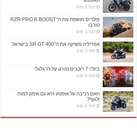
האופנוע
לפני 2 ימים
פולריס חושפת את ה־RZR PRO R BOOST
טורבו
לפני 3 ימים
אפריליה משיקה את ה־SR GT 400 בישראל
לפני 3 ימים
ביולי: 7 רוכבים נהרגו על דו־גלגלי
לפני 6 ימים
האם רכיבה על אופנוע היא גם אימון למוח
ולגוף?
לפני 6 ימים