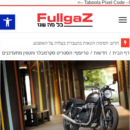
!-- Taboola Pixel Code -->
פתח סרגל
חדש: חסימת הונאות בהעברת בעלות על האופנוע
דף הבית
/
חדשות
/
טריומף: הסטריט סקרמבלר והטווין מתעדכנים