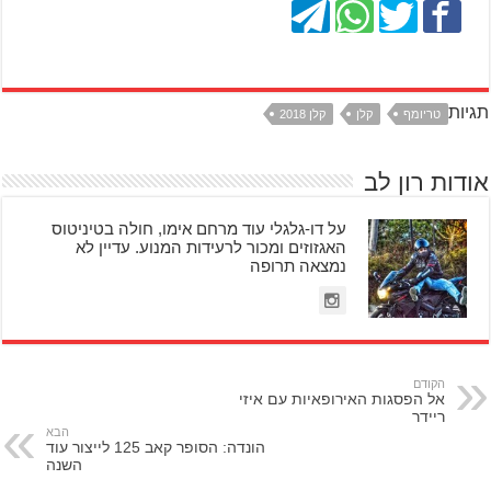
תגיות
טריומף
קלן
קלן 2018
אודות רון לב
על דו-גלגלי עוד מרחם אימו, חולה בטיניטוס
האגזוזים ומכור לרעידות המנוע. עדיין לא
נמצאה תרופה
הקודם
אל הפסגות האירופאיות עם איזי
ריידר
הבא
הונדה: הסופר קאב 125 לייצור עוד
השנה