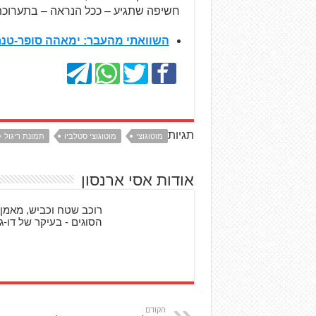
חשיפה שתגיע – ככל הנראה – בתערוכת מילא
השוואתי מהעבר: ימאהה סופר-טנרה
תגיות
מוטוגוצי
מוטוגוצי סטלביו
תמונת ריגול
אודות אסי ארנסון
רוכב שטח וכביש, מאמן 
הסוגים - בעיקר של דו-גל
הקודם