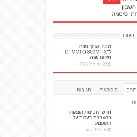
חשבון
תי סיסמה
 טווח
מבחן ארוך טווח
ל־CFMOTO 800MT-X –
סיכום שנה
22 באפריל 2026
ונים
פופולארי
תגובות
ות
חדש: חסימת הונאות
בהעברת בעלות על
האופנוע
לפני 12 שעות