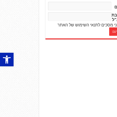
בת
"ל
י מסכים לתנאי השימוש של האתר
פתח סרגל