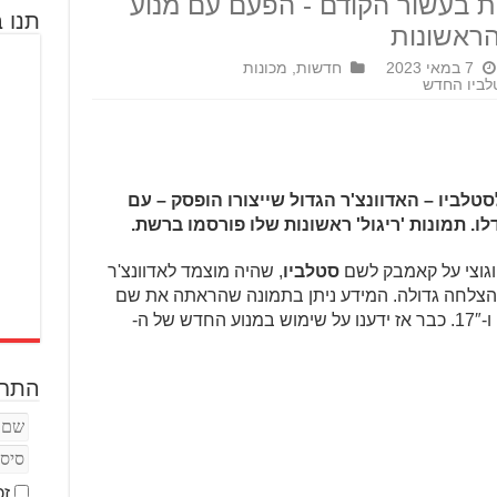
ת בעשור הקודם - הפעם עם מנוע
תנו ב
הראשונות
7 במאי 2023
חדשות
,
מכונות
טלביו החדש
לביו – האדוונצ'ר הגדול שייצורו הופסק – עם
וגוצי על קאמבק לשם
סטלביו
, שהיה מוצמד לאדוונצ'ר
 ועד 2016 ושלא זכה להצלחה גדולה. המידע ניתן בתמונה שהראתה את שם
התחב
זכ