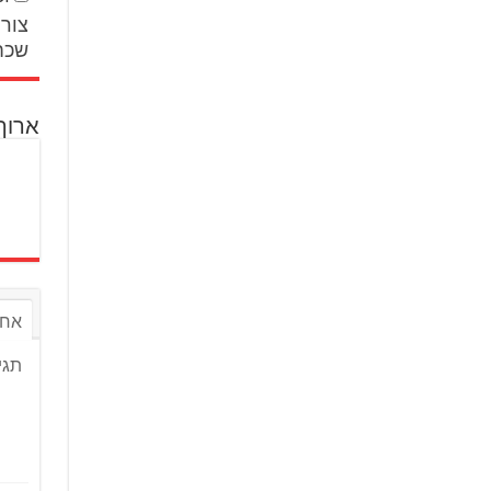
צור 
שכח
ארוך
אחר
תגי