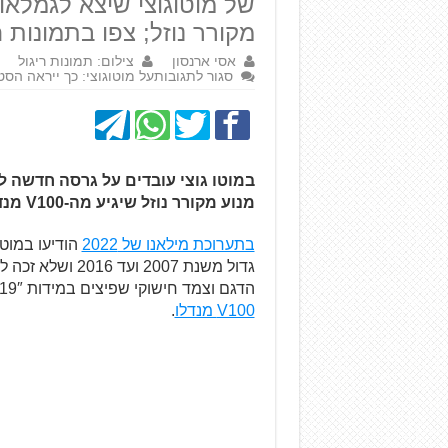
של מוטוגוצי שיצא לגמלאו
מקורר נוזל; צפו בתמונות 
אסי ארנסון
צילום: תמונות ריגול
סגור לתגובות
על מוטוגוצי: כך ייראה הס
במוטו גוצי עובדים על
גרסה חדשה לסט
מנוע מקורר נוזל שיגיע מה-V100 מנדלו. תמונות 'ריגול' ראשונות שלו פורסמו ברשת.
בתערוכת מילאנו של 2022
הודיעו במוט
גדול משנת 2007
הדגם וצמד חישוקי שפיצים במידות 19″ ו-17″. כבר אז ידענו על שימוש במנוע החדש של ה-
V100 מנדלו
.