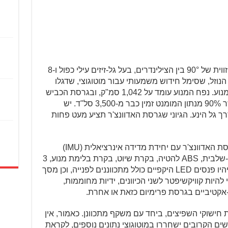
המנוע הוא וי-טווין עם גל ארכובה אורכי וזווית של 90° בין הצילינדרים, בעל גל-זיזים עילי כפול ו-8
נוזל, שסימל חידוש משמעותי עבור מוטוגוצי, שדגלו
במשך כל השנים בתצורת קירור אוויר למנוע. נפח המנוע עומד על 1,042 סמ"ק, ובגרסת הכביש
מפיק 115 כוחות סוס ו-10.6 קג"מ, כאשר 90% מנתון המומנט זמין כבר מ-3,500 סל"ד. יש
ך גל הינע. הגיוני שגרסת האדוונצ'ר תציע מעט פחות
מערכת האלקטרוניקה צפויה לעבור לגרסת האדוונצ'ר עם יחידת מדידה אינרציאלית (IMU)
בשישה צירים, יחד עם בקרת אחיזה רב-שלבית, ABS להטיה, בקרת שיוט, בקרת בלימת מנוע, 3
מפות ניהול מנוע ומצבי רכיבה מרובים. יהיו פנסים LED היקפיים כולל מתכווננים לפנייה, וכן מסך
לר. צפוי להיות קוויקשיפטר לשני הכיוונים, ידיות מחוממות,
אקטיביים בגרסת פרימיום כזאת או אחרת.
 חישוקי השפיצים, ביחד עם משקף מתכוונן. כאמור, אין
שים הקרובים ישחררו במוטוגוצי נתונים נוספים, לקראת