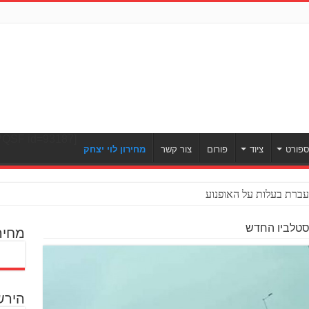
[ULWPQSF id=93187]
פורט
ציוד
פורום
צור קשר
מחירון לוי יצחק
ברת בעלות על האופנוע
הסטלביו החדש
מחיר
הירש