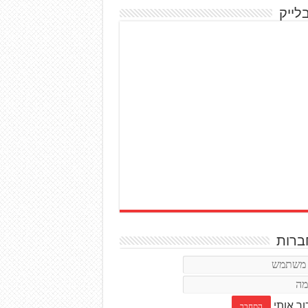
לייק
רות
ור אותי