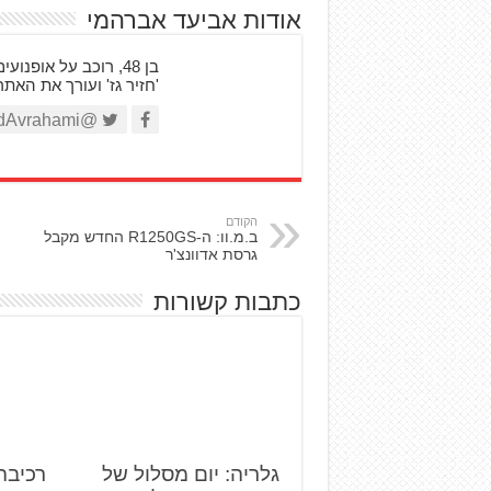
אודות אביעד אברהמי
'חזיר גז' ועורך את האת
@AviadAvrahami
הקודם
ב.מ.וו: ה-R1250GS החדש מקבל
גרסת אדוונצ'ר
כתבות קשורות
גלריה: יום מסלול של
רכיבה