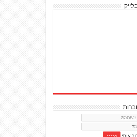
לייק
רות
ור אותי