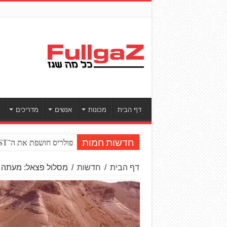
דף הבית
מכונות
אנשים
מדריכים
פולריס חושפת את ה־RZR PRO R BOOST טורבו
חדשות חמות
דף הבית
/
חדשות
/
מסלול פצאל: מעתה י