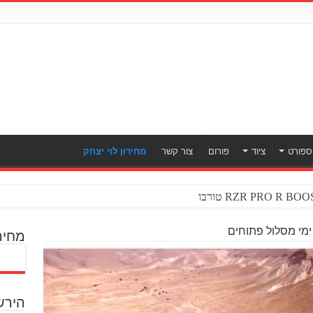
[ULWPQSF id=93187]
ספורט
ציוד
פורום
צור קשר
מחירון לוי יצחק
מי מסלול פתוחים
מחיר
הירש