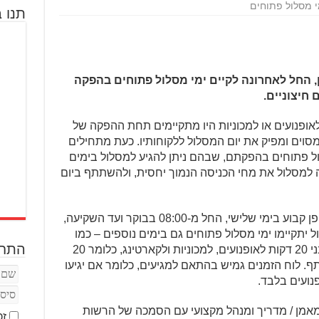
 מסלול פתוחים
תנו ב
 החל לאחרונה לקיים ימי מסלול פתוחים בהפקה
חיצוניים.
לאופנועים או למכוניות היו מתקיימים תחת ההפקה של
מסוים ומפיק את יום המסלול ללקוחותיו. כעת מתחילים
ל פתוחים בהפקתם, שבהם ניתן להגיע למסלול בימים
ה למסלול את מחי הכניסה הנמוך יחסית, ולהשתתף ביום
ימי המסלול הפתוחים ייערכו כאמור באופן קבוע בימי שלישי, החל מ-08:00 בבוקר ועד השקיעה,
ל יתקיימו ימי מסלול פתוחים גם בימים נוספים – כמו
התחב
בסופי-שבוע. בימים אלו ייערכו מקצים בני 20 דקות לאופנועים, למכוניות ולקארטינג, כלומר 20
. לוח הזמנים גמיש בהתאם למגיעים, כלומר אם יגיעו
נועים בלבד.
מאמן / מדריך ומנהל מקצועי עם הסמכה של הרשות
זכ