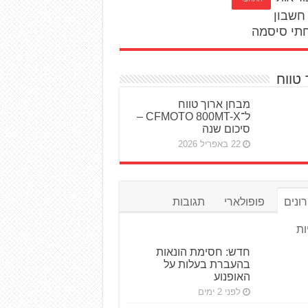
חשבון
תי סיסמה
 טווח
מבחן ארוך טווח
ל־CFMOTO 800MT-X –
סיכום שנה
22 באפריל 2026
ונים
פופולארי
תגובות
ות
חדש: חסימת הונאות
בהעברת בעלות על
האופנוע
לפני 2 ימים