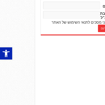
בת
"ל
י מסכים לתנאי השימוש של האתר
פתח סרגל