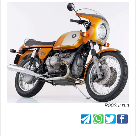
ב.מ.וו R90S