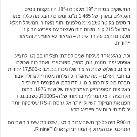
החישוקים במידות 19″ מלפנים ו-18″ היו בקצות בסיס
הגלגלים באורך של 1,465 מ"מ, ומערכת הבלימה כללה צמד
דיסקים בקוטר 260 מ"מ מלפנים ותוף מאחור. המשקל המלא
עמד על 215 ק"ג. השוס היה העיצוב עם פיירינג הביקיני
מלפנים והצביעה הדו-גונית – המאוד לא אופיינית והמאוד
ייחודית.
וכך, ברגע אחד (שלקח שנים לפתח) הצליחו בב.מ.וו להציע
אופנוע יפה, מהנה, נוח, מהיר, ספורטיבי, ואחד כזה שכולם
רוצים. בשלוש שנות הייצור שלו מכרו בב.מ.וו כ-17,500 יחידות
ברחבי העולם – מה שהוגדר כהצלחה מסחרית גדולה עבור
חברה בוטיקית כמו ב.מ.וו. הדובדבן שבקצפת היה זכייה
באליפות הסופרבייק האמריקאית של שנת 1976. בתום
הקדנציה הוצג המחליף בדמותו של ה-R100S, כשבב.מ.וו
הפנו את המיקוד השיווקי יותר אל גרסת ה-RS שסיפקה יותר
יכולות תיוריות עם פיירינג מלא.
ה-R90 היה כל כך חשוב עבור ב.מ.וו, שלטובת שימור השם הם
התחכמו עם המחליף המודרני וקראו לו R nineT.