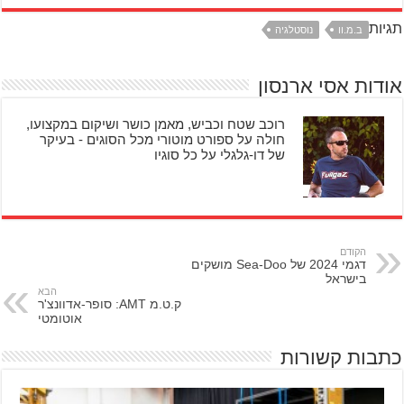
תגיות
ב.מ.וו
נוסטלגיה
אודות אסי ארנסון
רוכב שטח וכביש, מאמן כושר ושיקום במקצועו,
חולה על ספורט מוטורי מכל הסוגים - בעיקר
של דו-גלגלי על כל סוגיו
הקודם
דגמי 2024 של Sea-Doo מושקים
בישראל
הבא
ק.ט.מ AMT: סופר-אדוונצ'ר
אוטומטי
כתבות קשורות