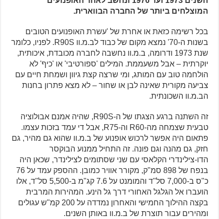
השנים 1973 ועד 1976 ונחשב לאחד האופנועים
המוצלחים ביותר של החברה הבווארית.
בכל רשימה כזאת או אחרת של 'עשרת האופנועים הטובים
בשנות ה-70' נמצא מקום של כבוד לב.מ.וו R90S. לפניו, כלומר
שנת 1973 ודרומה, ב.מ.וו נחשבה לחברה מכובדת, איכותית,
יוקרתית – אבל משעממת. המילים 'ספורטיבי' או 'כיף' לא
הולחמה טוב עם המותג, ומי שרצה קצת גיוון ושמחת חיים עם
צביעה מקורית שאינה לבן או שחור – לא מצא פתרון בחנות
הב.מ.וו השכונתית.
זה השתנה ברגע הצגתו של ה-R90S, שהיה אמנם אבולוציה
טבעית שצמחה מה-R60 וה-R75, אבל די עמד בזכות עצמו.
פתאום היה אפשר לרכוש אופנוע של ב.מ.וו שהוא גם מהיר, גם
חזק, גם מהנה וגם פונה. זה התחיל ממנוע הבוקסר
הדו-צילינדרי הקלאסי עם שני שסתומים לצילינדר, שכאן היה
בנפח של 898 סמ"ק, מקורר אוויר כמובן. ההספק עמד על 76
כ"ס ב-7,000 סל"ד והמומנט על 7.6 קג"מ ב-5,500 סל"ד, אלו
הועברו אל הגלגל האחורי דרך גל הינע. המהירות המרבית
בקצה ההילוך החמישי והאחרון נמדדה על 200 קמ"ש עגולים
ומהירים עבור תוצרת של ב.מ.וו באותן השנים.