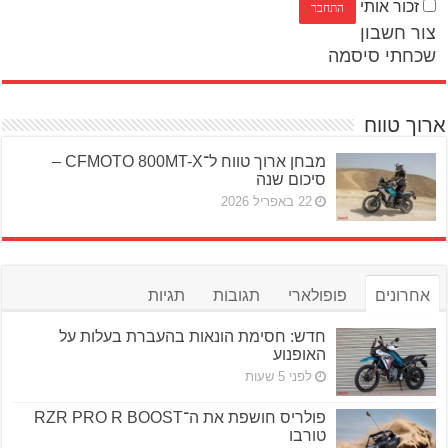
זכור אותי
צור חשבון
שכחתי סיסמה
ארוך טווח
מבחן ארוך טווח ל־CFMOTO 800MT-X –
סיכום שנה
22 באפריל 2026
אחרונים
פופולארי
תגובות
תגיות
חדש: חסימת הונאות בהעברת בעלות על
האופנוע
לפני 5 שעות
פולריס חושפת את ה־RZR PRO R BOOST
טורבו