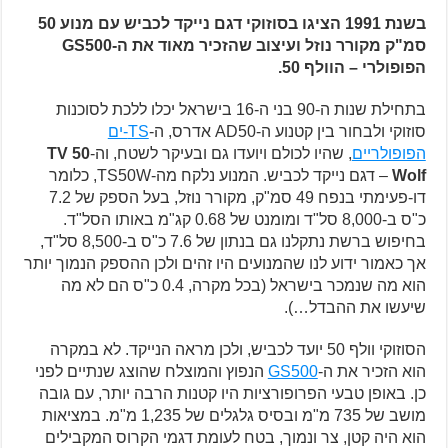
בשנת 1991 הציגו בסוזוקי דגם נייקד לכביש עם מנוע 50
סמ"ק מקורר נוזל ועיצוב שהזכיר מאוד את ה-GS500
הפופולרי – הוולף 50.
בתחילת שנות ה-90 בני ה-16 בישראל יכלו ללכת לסוכנות
סוזוקי ולבחור בין קטנוע ה-AD50 אדרס, ה-
TS-ים
הפופולריים
, שהיו לכולם ויועדו גם ובעיקר לשטח, וה-
TV 50
Wolf
– דגם נייקד לכביש. המנוע נלקח מה-TS50W, כלומר
דו-פעימתי בנפח 49 סמ"ק, מקורר נוזל, בעל הספק של 7.2
כ"ס ב-8,000 סל"ד ומומנט של 0.68 קג"מ באותו הסל"ד.
בחיפוש ברשת נתקלנו גם בנתון של 7.6 כ"ס ב-8,500 סל"ד,
אך כאמור ידוע לנו שהמנועים היו זהים ולכן ההספק הנמוך יותר
הוא מה שנמכר בישראל (בכל מקרה, 0.4 כ"ס הם לא מה
שיעשו את ההבדל…).
הסוזוקי וולף 50 יועד לכביש, ולכן מראה הנייקד. לא במקרה
הוא הזכיר את ה-
GS500
הנפוץ והמוצלח שהוצג שנתיים לפני
כן. באופן טבעי הפרופורציות היו קטנות הרבה יותר, עם גובה
מושב של 735 מ"מ ובסיס גלגלים של 1,235 מ"מ. במציאות
הוא היה קטן, צר ונמוך, בטח לעומת דגמי הקרוס המקבילים