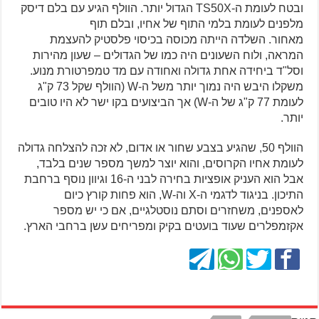
ובטח לעומת ה-TS50X הגדול יותר. הוולף הגיע עם בלם דיסק
מלפנים לעומת בלמי התוף של אחיו, ובלם תוף
מאחור. השלדה הייתה מכוסה בכיסוי פלסטיק להעצמת
המראה, ולוח השעונים היה כמו של הגדולים – שעון מהירות
וסל"ד ביחידה אחת גדולה ואחודה עם מד טמפרטורת מנוע.
משקלו היבש היה נמוך יותר משל ה-W (הוולף שקל 73 ק"ג
לעומת 77 ק"ג של ה-W) אך הביצועים בקו ישר לא היו טובים
יותר.
הוולף 50, שהגיע בצבע שחור או אדום, לא זכה להצלחה גדולה
לעומת אחיו הקרוסים, והוא יוצר למשך מספר שנים בלבד,
אבל הוא העניק אופציות בחירה לבני ה-16 וגיוון נוסף ברחבת
התיכון. בניגוד לדגמי ה-X וה-W, הוא פחות קורץ כיום
לאספנים, משחזרים וסתם נוסטלגיים, אם כי יש מספר
אקזמפלרים שעוד בועטים בקיק ומפריחים עשן ברחבי הארץ.