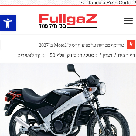
!-- Taboola Pixel Code -->
פתח סרגל
טריומף מכריזה על מנוע חדש ל־Moto2 ב־2027
דף הבית
/
מגזין
/
נוסטלגיה: סוזוקי וולף 50 – נייקד לצעירים