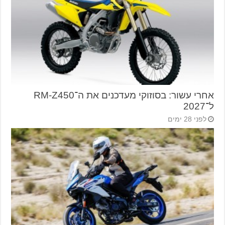
אחרי עשור: בסוזוקי מעדכנים את ה־RM-Z450
ל־2027
לפני 28 ימים