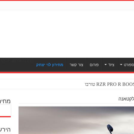
[ULWPQSF id=93187]
פורט
ציוד
פורום
צור קשר
מחירון לוי יצחק
לקטאנה
מחיר
הירש