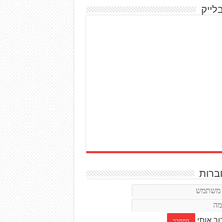
לייק
רות
ור אותי