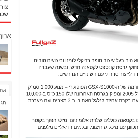
צור 
שכח
ארוך
 המקורי נחשף בשנת 1981, והוא היה בעל עיצוב סופר-רדיקלי לזמנו וביצועים טובים
ופה. ב-2005 שחררה סוזוקי גרסת קונספט לקטאנה חדש, ובשנה שעברה
בבסיס הקטאנה החדש נמצאת הפלטפורמה של ה-GSX-S1000 הפופולרי – מנוע 1,000 סמ"ק
אחר
4 צילינדרים שמגיע מה-GSX-R1000 של 2005 ומפיק בגרסה האחרונה שלו 150 כ"ס ב-10,000
סל"ד. הוא מגיע עם 3 מצבי ניהול מנוע, עם בקרת אחיזה לגלגל האחורי ב-3 מצבים ועם מערכת
תגי
קסס 1000 שמגיעים גם בקטאנה כוללים שלדת אלומיניום, מזלג הפוך בקוטר