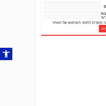
בת
"ל
י מסכים לתנאי השימוש של האתר
פתח סרגל