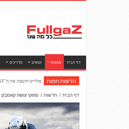
דף הבית
מכונות
אנשים
מדריכים
ס
פולריס חושפת את ה־RZR PRO R BOOST טורבו
חדשות חמות
דף הבית
/
חדשות
/
סוזוקי עושה קאמבק 