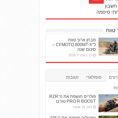
חשבון
תי סיסמה
 טווח
מבחן ארוך טווח
ל־CFMOTO 800MT-X –
סיכום שנה
22 באפריל 2026
ונים
פופולארי
תגובות
ות
פולריס חושפת את ה־RZR
PRO R BOOST טורבו
לפני 15 שעות
אפריליה משיקה את ה־SR