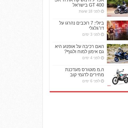
GT 400 בישראל
לפני 18 שעות
ביולי: 7 רוכבים נהרגו על
דו־גלגלי
לפני 3 ימים
האם רכיבה על אופנוע היא
גם אימון למוח ולגוף?
לפני 4 ימים
ה.מ מוטורס מעדכנת
מחירים לדגמי קוב
לפני 6 ימים