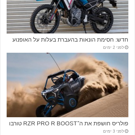
חדש: חסימת הונאות בהעברת בעלות על האופנוע
לפני 2 ימים
פולריס חושפת את ה־RZR PRO R BOOST טורבו
לפני 3 ימים