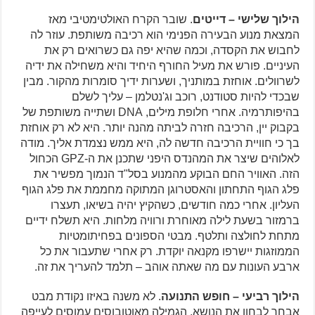
הילוך שלישי – דייטים
. שובר הקרח האולטימטיבי מאז
המצאת מנוע הבעירה הפנימי הוא רכיבה משותפת. עוזר לה
לחבוש את הקסדה, וכמה שהיא יפה גם כשרואים רק את
העיניים. פורש את מעיל החורף היחיד והיא משחילה את ידיה
לשרוולים. אוחזת במותניך, ושערות ידיך סומרות מהקור. מבין
שבכדי להיות סטודנט, רוכב וג'נטלמן – עליך לשלם
בהיפותרמיה. אחרי חלופת מילים, DNA ושתייה משותפת של
בקבוק יין, הרכיבה חזרה לביתה מהנה יותר. היא לא רק אוחזת
בך כי חוויית הרכיבה חדשה לה, היא ממש נצמדת אליך. מודה
לאלוהים שיצר את המהנדס היפני שתכנן את ה-GPZ הכחול
הזה. האוויר החם הבוקע מהמנוע בסל"ד הנמוך מפשיר את
פלג הגוף התחתון והאסטרוגן המתוקה מחממת את פלג הגוף
העליון. אחרי כמה חודשים, כשהקיץ יהיה בשיאו, תעצרו
ברמזור בשעת לילה מאוחרת ורוויה מלחות. היא תשלח ידיים
מתחת לחולצה ותלטף. מבטי הספונים בפחיתומטיות
הממוזגות יישרפו מקנאה יוקדת. רק אחרי שתעבור את כל
ארבע העונות עם מה שאתה אוהב – תלמד להעריך את זה.
הילוך רביעי – חופש התנועה
. לא משנה באיזו נקודת מבט
אבחר לבחון את הנושא, הגמילה מאוטובוסים עמוסים לעייפה