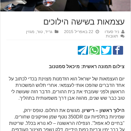
עצמאות בשישה הילוכים
ניר סעדו
22 באפריל 2015
גריד
,
טור
,
מגזין
תגובות
צילום תמונה ראשית: מיכאל סמטנוב
יום העצמאות של ישראל הוא הזדמנות מצוינת בכדי לכתוב על
אחד הדברים שהפכו אותי לעצמאי. אחרי תלוש המשכורת
הראשון ולפני שעזבתי את בית ההורים, הדבר הזה שעושה לי
טוב כבר שש שנים, מהווה אבן דרך משמעותית בתהליך.
הילוך ראשון – רישיון
. מגשים את החלום. טופס ירוק,
שמיניות בתלפיות עם 350DR נוטף שמן ואזיקונים שחורים.
"בחיים לא אפול". הנפילה הראשונה – לא נורא בכלל. שריטות
על ברך ימין וכריות כפות הידיים, דלק נשפך מצינור העודפים,