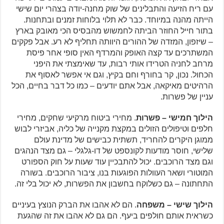
עם ריח הזיעה והתבלינים של שוק מחנה-יודה בצהרי יום שישי
הייתה מהנה במיוחד. כבר לא תלוי בלוחות זמנים ובתחנות.
בתור חייל החוזר הביתה לחמשוש מהבסיס הכי מאובק בארץ
– שיזפון, המזדה של ההורים היוותה תחליף לא רע. אבל פקקים
המשתרכים עד קצה האופק והמרדף האין סופי אחר פיסת
מרחב לחניה הטרידו אותי רבות, עד שאימצתי את היפני
הכחול. נכון, קר בחורף וחם בקיץ, וגם אי אפשר לאסוף את
הרהיטים מאיקאה, אבל אתם יודעים – כמו כל דבר בחיים, הכל
עניין של פשרות.
הילוך חמישי – פשרות
. מחירי ביטוח מרקיעי שחקים, מחירי
חלפים וטיפולים הזולים במקצת מקנייה של כליה, אביזרי לבוש
ממוגן היקרים להחריד, תשתית כבישים של מדינת עולם
שלישי, חוסר מודעות לקונספט של דו-גלגלי – גם מצד הנהגים
וגם מצד הרוכבים. יכול להתבכיין עוד שעות על חוק הספורט
המוטורי ושאר העוולות הפוגעות בנו, ציבור הרוכבים. בשורה
התחתונה – גם כשלוקח בחשבון את הפשרות, לא יכול בלי זה.
הילוך שישי – משפחה
. הם לא אהבו את הברק הנוצץ בעיניים
כשראית אותם חולפים ביעף. הם גם לא אהבו את זה שהגעת