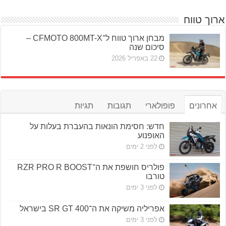
ארוך טווח
מבחן ארוך טווח ל־CFMOTO 800MT-X –
סיכום שנה
22 באפריל 2026
אחרונים
פופולארי
תגובות
תגיות
חדש: חסימת הונאות בהעברת בעלות על
האופנוע
לפני 2 ימים
פולריס חושפת את ה־RZR PRO R BOOST
טורבו
לפני 3 ימים
אפריליה משיקה את ה־SR GT 400 בישראל
לפני 3 ימים