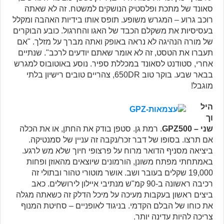
סאונד של מתכת ופלסטיק הנושקים למשטח. זה לא שאתה
רוכב גרוע – המגרש משופע. תופס אותו בידיות האהבה ומקלל
בעסיסיות את משקלם הכבד של האגו והחרגול. כובע הבוקרים
של מורה הנהיגה לא נראה באופק ואתה מברך על מזלך. "אם
תעברו את הטסט, זה לא אומר שאתם יודעים לרכב". שנתיים
אחרי, סטודנט לסאונד במכללת ספיר. נוסע באוטובוס למגרש
בבאר שבע. בוקר טוב 650DR, צהריים טובים רישיון בלתי
מוגבל!
היל
וך
שני –
GPZ500
. רמת גן. סטפן בודק את החתן, או את הכלה
אם תרצו. בסופו של דבר זכר/נקבה זה עניין של סמנטיקה.
ביציאה מסניף הדואר מרוח על פרצופי חיוך שלא מש לרגע.
באמתחתי מפתח משונן, הורמונים שיוצאים מהאוזן ופחות
19,000 שקלים בעובר ושב. אושר מוטורי טהור ובתולי זה
רכיבה ראשונה ב-90 קמ"ש מנתיבי איילון לירושלים. כאב
ביצים ראשון בעקבות מעיכה על מיכל הדלק זה כשאתה מגלה
את כוחו של הבלם הקדמי. בניגוד לאופניים – סחיטת המנוף
צריכה להיות עדינה יותר.