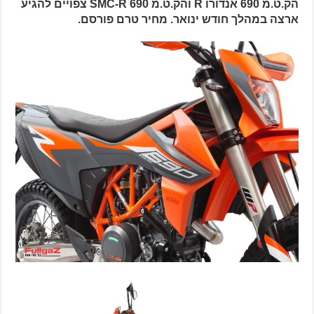
הק.ט.מ 690 אנדורו R והק.ט.מ 690 SMC-R צפויים להגיע
ארצה במהלך חודש ינואר. מחיר טרם פורסם.