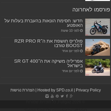
פורסמו לאחרונה
חדש: חסימת הונאות בהעברת בעלות על
האופנוע
לפני 10 שעות
פולריס חושפת את ה־RZR PRO R
BOOST טורבו
לפני יום אחד
אפריליה משיקה את ה־SR GT 400
בישראל
לפני יום אחד
Privacy Policy
|
Hosted by SPD.co.il
|
הצהרת נגישות
© Fullgaz 2026, כל הזכויות שמורות
Single Sign On provided by
vBSSO