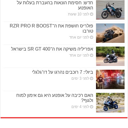
חדש: חסימת הונאות בהעברת בעלות על
האופנוע
לפני 10 שעות
פולריס חושפת את ה־RZR PRO R BOOST
טורבו
לפני יום אחד
אפריליה משיקה את ה־SR GT 400 בישראל
לפני יום אחד
ביולי: 7 רוכבים נהרגו על דו־גלגלי
לפני 3 ימים
האם רכיבה על אופנוע היא גם אימון למוח
ולגוף?
לפני 4 ימים