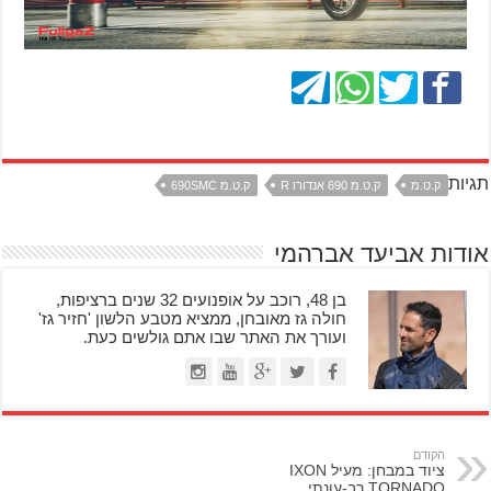
תגיות
ק.ט.מ
ק.ט.מ 690 אנדורו R
ק.ט.מ 690SMC
אודות אביעד אברהמי
בן 48, רוכב על אופנועים 32 שנים ברציפות,
חולה גז מאובחן, ממציא מטבע הלשון 'חזיר גז'
ועורך את האתר שבו אתם גולשים כעת.
הקודם
ציוד במבחן: מעיל IXON
TORNADO רב-עונתי