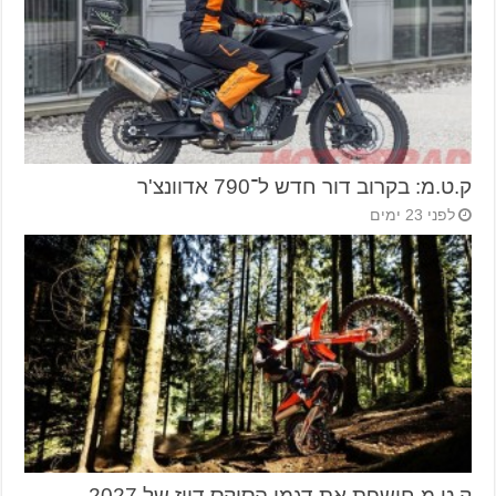
ק.ט.מ: בקרוב דור חדש ל־790 אדוונצ'ר
לפני 23 ימים
ק.ט.מ חושפת את דגמי הסיקס דייז של 2027