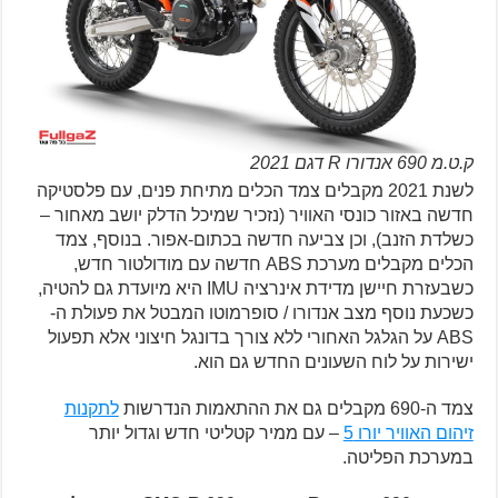
ק.ט.מ 690 אנדורו R דגם 2021
לשנת 2021 מקבלים צמד הכלים מתיחת פנים, עם פלסטיקה
חדשה באזור כונסי האוויר (נזכיר שמיכל הדלק יושב מאחור –
כשלדת הזנב), וכן צביעה חדשה בכתום-אפור. בנוסף, צמד
הכלים מקבלים מערכת ABS חדשה עם מודולטור חדש,
כשבעזרת חיישן מדידת אינרציה IMU היא מיועדת גם להטיה,
כשכעת נוסף מצב אנדורו / סופרמוטו המבטל את פעולת ה-
ABS על הגלגל האחורי ללא צורך בדונגל חיצוני אלא תפעול
ישירות על לוח השעונים החדש גם הוא.
צמד ה-690 מקבלים גם את ההתאמות הנדרשות
לתקנות
זיהום האוויר יורו 5
– עם ממיר קטליטי חדש וגדול יותר
במערכת הפליטה.