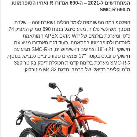
המתחדשים ל-2021 – ה-690 אנדורו R ואחיו הסופרמוטו,
ה-690 SMC-R.
הפלטפורמה המשותפת לצמד הכלים נשארת זהה – שלדת
מסבך משולשי פלדה, מנוע סינגל בנפח 690 סמ"ק המפיק 74
כ"ס, ומערכת בולמים של WP מדגם APEX המותאמת
לאנדורו ולסופרמוטו בהתאמה. בעוד דגם האנדורו מגיע עם
חישוקי "21 ו-"18 וצמיגים דו-שימושיים, ה-SMC-R מגיע עם
חישוקי טיובלס בקוטר "17 וצמיגים ספורטיביים לכביש. בנוסף,
ל-SMC-R מערכת בלימה קדמית הכוללת דיסק בקוטר 320
מ"מ וקליפר רדיאלי של ברמבו מדגם M4.32 מונובלוק.