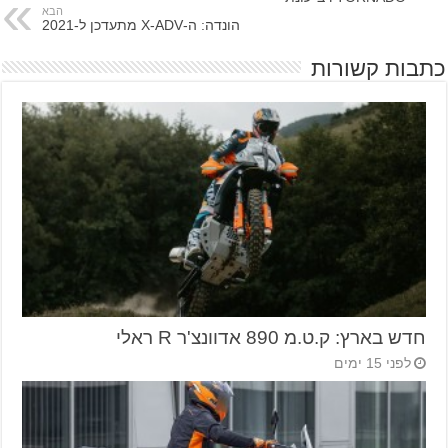
הבא
הונדה: ה-X-ADV מתעדכן ל-2021
כתבות קשורות
חדש בארץ: ק.ט.מ 890 אדוונצ'ר R ראלי
לפני 15 ימים