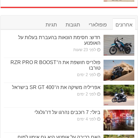
אחרונים
פופולארי
תגובות
תגיות
חדש: חסימת הונאות בהעברת בעלות על
האופנוע
לפני 23 שעות
פולריס חושפת את ה־RZR PRO R BOOST
טורבו
לפני 2 ימים
אפריליה משיקה את ה־SR GT 400 בישראל
לפני 2 ימים
ביולי: 7 רוכבים נהרגו על דו־גלגלי
לפני 4 ימים
האם רכיבה על אופנוע היא גם אימון למוח