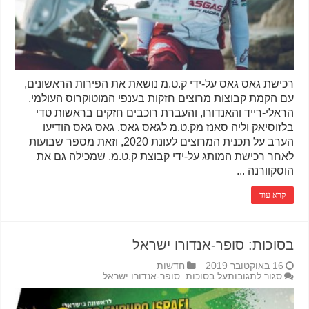
רכישת גאס גאס על-ידי ק.ט.מ נושאת את הפירות הראשונים,
עם הקמת קבוצות מרוצים חזקות בענפי המוטוקרוס העולמי,
הראלי-רייד והאנדורו, והעברת רוכבים חזקים בראשות טדי
בלזוסיאק וליה סאנז מק.ט.מ לגאס גאס. גאס גאס הודיעו
הערב על תכנית המרוצים לעונת 2020, וזאת מספר שבועות
לאחר רכישת המותג על-ידי קבוצת ק.ט.מ, שמכילה גם את
הוסקוורנה ...
קרא עוד
בסוכות: סופר-אנדורו ישראל
16 באוקטובר 2019
חדשות
סגור לתגובות
על בסוכות: סופר-אנדורו ישראל