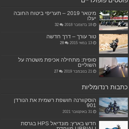
פוסטים פופולריים
מינואר 2019 – תעריפי ביטוח החובה
יעלו
18 בדצמבר 2018
32
טור עורך – דרך חדשה
13 במאי 2015
28
סופית: מתחילה אכיפת משטרה על
השוליים
21 בנובמבר 2019
27
כתבות רנדומליות
הוסקוורנה חושפת רשמית את הנורדן
901
31 באוקטובר 2021
חדש בארץ: מונדיאל HPS בגרסת
UBBIALI מיוחדת