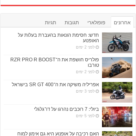
אחרונים
פופולארי
תגובות
תגיות
חדש: חסימת הונאות בהעברת בעלות על
האופנוע
לפני 2 ימים
פולריס חושפת את ה־RZR PRO R BOOST
טורבו
לפני 2 ימים
אפריליה משיקה את ה־SR GT 400 בישראל
לפני 3 ימים
ביולי: 7 רוכבים נהרגו על דו־גלגלי
לפני 5 ימים
האם רכיבה על אופנוע היא גם אימון למוח