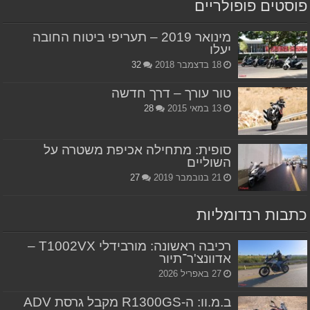
פוסטים פופולריים
מינואר 2019 – תעריפי ביטוח החובה
יעלו
18 בדצמבר 2018
32
טור עורך – דרך חדשה
13 במאי 2015
28
סופית: מתחילה אכיפת משטרה על
השוליים
21 בנובמבר 2019
27
כתבות רנדומליות
רכיבה ראשונה: מורבידלי T1002VX –
אדוונצ'ר־תיור
27 באפריל 2026
ב.מ.וו: ה-R1300GS מקבל גרסת ADV