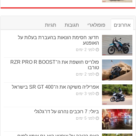
אחרונים
פופולארי
תגובות
תגיות
חדש: חסימת הונאות בהעברת בעלות על
האופנוע
לפני 2 ימים
פולריס חושפת את ה־RZR PRO R BOOST
טורבו
לפני 2 ימים
אפריליה משיקה את ה־SR GT 400 בישראל
לפני 3 ימים
ביולי: 7 רוכבים נהרגו על דו־גלגלי
לפני 5 ימים