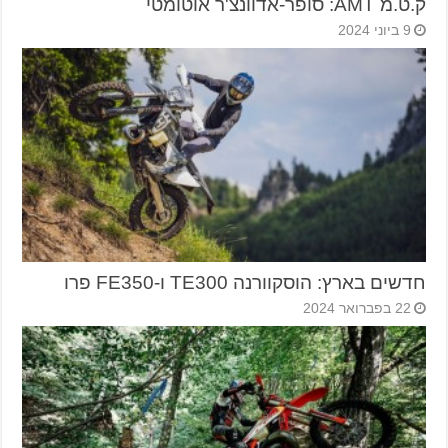
ק.ט.מ AMT: סופר-אדוונצ'ר אוטומטי
9 ביוני 2024
חדשים בארץ: הוסקוורנה TE300 ו-FE350 פרו
22 בפברואר 2024