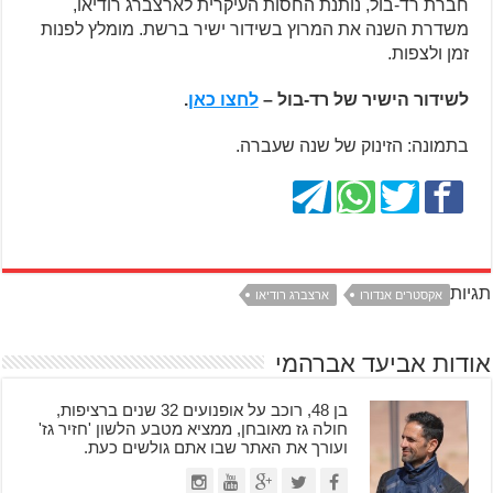
חברת רד-בול, נותנת החסות העיקרית לארצברג רודיאו,
משדרת השנה את המרוץ בשידור ישיר ברשת. מומלץ לפנות
זמן ולצפות.
לשידור הישיר של רד-בול –
לחצו כאן
.
בתמונה: הזינוק של שנה שעברה.
תגיות
אקסטרים אנדורו
ארצברג רודיאו
אודות אביעד אברהמי
בן 48, רוכב על אופנועים 32 שנים ברציפות,
חולה גז מאובחן, ממציא מטבע הלשון 'חזיר גז'
ועורך את האתר שבו אתם גולשים כעת.