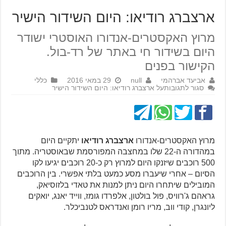
ארצברג רודיאו: היום השידור הישיר
מרוץ האקסטרים-אנדורו האוסטרי ישודר
היום בשידור חי באתר של רד-בול.
הקישור בפנים
אביעד אברהמי
null
29 במאי 2016
כללי
סגור לתגובות
על ארצברג רודיאו: היום השידור הישיר
מרוץ האקסטרים-אנדורו
ארצברג רודיאו
יתקיים היום
במהדורה ה-22 שלו במחצבה המפורסמת שבאוסטריה. מתוך
500 רוכבים שיזנקו היום למרוץ רק כ-20 רוכבים יגיעו לקו
הסיום – אחרי שיעברו מסע כמעט בלתי אפשרי. בין הרוכבים
המובילים שיתחרו היום ניתן למנות את טאדי בלזוסיאק,
גראהם ג'רוויס, פול בולטון, אלפרדו גומז, ווייד יאנג, יואקים
ליונגרן, קודי ווב, מריו רומן ואנדראס לטנביכלר.