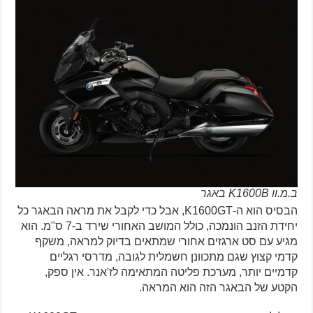
ב.מ.וו K1600B באגר
הבסיס הוא ה-K1600GT, אבל כדי לקבל את מראה הבאגר כל
יחידת הזנב הונמכה, כולל המושב האחורי שירד ב-7 ס"מ. הוא
מגיע עם סט ארגזים אחורי שמתאים בדיוק למראה, משקף
קדמי קצוץ שגם מתכוונן חשמלית לגובה, מדרסי רגליים
קדמיים יותר, מערכת פליטה המתאימה לז'אנר. אין ספק,
הקטע של הבאגר הזה הוא המראה.