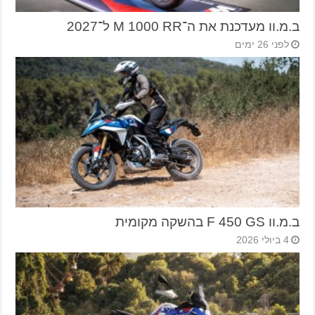
ב.מ.וו מעדכנת את ה־M 1000 RR ל־2027
לפני 26 ימים
ב.מ.וו F 450 GS בהשקה מקומית
4 ביולי 2026