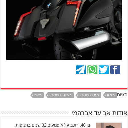
תגיות
ב.מ.וו
ב.מ.וו K1600B
ב.מ.וו K1600GT
באגר
אודות אביעד אברהמי
בן 48, רוכב על אופנועים 32 שנים ברציפות,