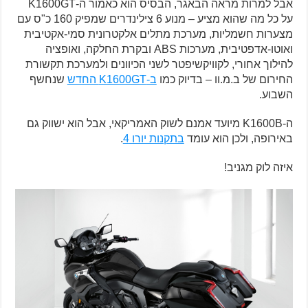
אבל למרות מראה הבאגר, הבסיס הוא כאמור ה-K1600GT
על כל מה שהוא מציע – מנוע 6 צילינדרים שמפיק 160 כ"ס עם
מצערות חשמליות, מערכת מתלים אלקטרונית סמי-אקטיבית
ואוטו-אדפטיבית, מערכות ABS ובקרת החלקה, ואופציה
להילוך אחורי, לקוויקשיפטר לשני הכיוונים ולמערכת תקשורת
החירום של ב.מ.וו – בדיוק כמו
ב-K1600GT החדש
שנחשף
השבוע.
ה-K1600B מיועד אמנם לשוק האמריקאי, אבל הוא ישווק גם
באירופה, ולכן הוא עומד
בתקנות יורו 4
.
איזה לוק מגניב!