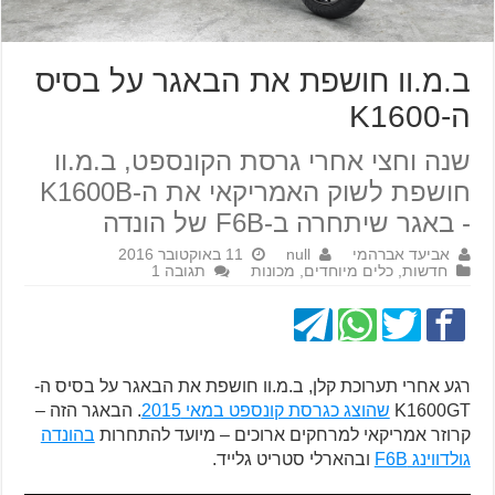
ב.מ.וו חושפת את הבאגר על בסיס
ה-K1600
שנה וחצי אחרי גרסת הקונספט, ב.מ.וו
חושפת לשוק האמריקאי את ה-K1600B
- באגר שיתחרה ב-F6B של הונדה
אביעד אברהמי
null
11 באוקטובר 2016
חדשות
,
כלים מיוחדים
,
מכונות
תגובה 1
רגע אחרי תערוכת קלן, ב.מ.וו חושפת את הבאגר על בסיס ה-
K1600GT
שהוצג כגרסת קונספט במאי 2015
. הבאגר הזה –
קרוזר אמריקאי למרחקים ארוכים – מיועד להתחרות
בהונדה
גולדווינג F6B
ובהארלי סטריט גלייד.