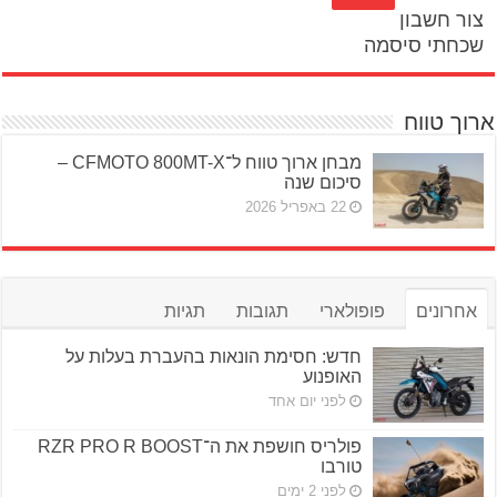
צור חשבון
שכחתי סיסמה
ארוך טווח
מבחן ארוך טווח ל־CFMOTO 800MT-X –
סיכום שנה
22 באפריל 2026
אחרונים
פופולארי
תגובות
תגיות
חדש: חסימת הונאות בהעברת בעלות על
האופנוע
לפני יום אחד
פולריס חושפת את ה־RZR PRO R BOOST
טורבו
לפני 2 ימים