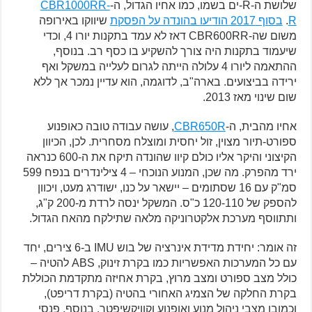
שלושת ה-R-ים בשמו, כמו אחיו הגדול, ה-
CBR1000RR-
R
.
בסוף 2017 הודיעו בהונדה על הפסקת
שיווקו באירופה
משום שה-CBR600RR דאז לא עמד בתקנות יורו 4, וכדי
שיעמוד בתקנות היה צורך להשקיע בו כסף רב. בנוסף,
ההתאמה ליורו 4 עלולה הייתה לגרום לעלייה במשקל ואף
ירידה בביצועים. בארה"ב, לדוגמה, הוא עדיין נמכר אך ללא
שום שינוי מאז 2013.
אחיו מהבית, ה-
CBR650R
, עושה עבודה טובה כאופנוע
ספורט-תיור מצוין, זול יחסית ומוצלח מסחרית. לכן, הכיוון
הקיצוני והיקר אליו כולם קיוו שהונדה תיקח את ה-600 כנראה
ירד מהפרק. מה שכן, המנוע הנוכחי – 4 צילינדרים בנפח 599
סמ"ק עם 16 שסתומים – יישאר על כנו, ישודרג מעט, ויכוון
להספק של 120-110 כ"ס. המשקל ינסה לרדת מ-200 ק"ג,
ותתווסף מערכת אלקטרוניקה מלאה שתילקח מהאח הגדול.
זה אומר: יחידת מדידת אינרציה של בוש IMU ב-6 צירים, יחד
עם כל המערכות האפשריות כמו בקרת זינוק, ABS להטיה –
כולל מצב ספורט ומצב מרוץ, בקרת אחיזה מתקדמת הכוללת
בקרת החלקה של הצמיג האחורי בהטיה (בקרת דריפט),
וכמובן מצבי ניהול מנוע ואופנוע וקוויקשיפטר. בנוסף, פנסי