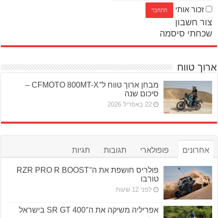
זכור אותי
צור חשבון
שכחתי סיסמה
ארוך טווח
מבחן ארוך טווח ל־CFMOTO 800MT-X –
סיכום שנה
22 באפריל 2026
אחרונים
פופולארי
תגובות
תגיות
פולריס חושפת את ה־RZR PRO R BOOST
טורבו
לפני 12 שעות
אפריליה משיקה את ה־SR GT 400 בישראל