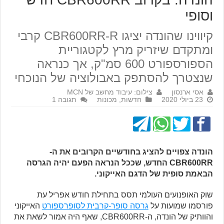
וסופי
קיווינו שהונדה יציגו CBR600RR-R קרבי
ומתקדם שיזריק מרץ לקטגוריית
הספורספורט 600 סמ"ק, אך כנראה
שנצטרך להסתפק באבולוציה של הנוכחי
אסי ארנסון
צילום: עיבוד מחשב של MCN
23 ביולי 2020
חדשות
,
מכונות
תגובה 1
הונדה צפויים להציג בחודשיים הקרובים את ה-
CBR600RR החדש, שככל הנראה הפעם יהיה הגרסה
הבאמת סופית של הדגם האייקוני.
שוק האופנועים העולמי תסס בתחילת חודש אפריל עת
פורסמו שמועות על
גרסה סופר-קרבית לסופרספורט
האייקוני
והוותיק של הונדה, ה-CBR600RR, שאף היה אמור לשאת את