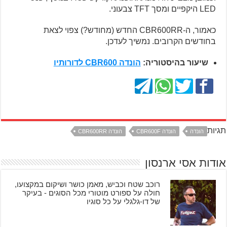
LED היקפיים ומסך TFT צבעוני.
כאמור, ה-CBR600RR החדש (מחודש?) צפוי לצאת
בחודשים הקרובים. נמשיך לעדכן.
שיעור בהיסטוריה:
הונדה CBR600 לדורותיו
תגיות
הונדה
הונדה CBR600F
הונדה CBR600RR
אודות אסי ארנסון
רוכב שטח וכביש, מאמן כושר ושיקום במקצועו,
חולה על ספורט מוטורי מכל הסוגים - בעיקר
של דו-גלגלי על כל סוגיו