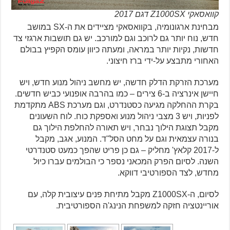
קוואסאקי Z1000SX דגם 2017
מבחינת ארגונומיה, בקוואסאקי מציידים את ה-SX במושב
חדש, נוח יותר גם לרוכב וגם למורכב. יש גם תושבות ארגזי צד
חדשות, נקיות יותר במראה, ומעתה כיוון עומס הקפיץ בבולם
האחורי מתבצע על-ידי ברז חיצוני.
מערכת הזרקת הדלק חדשה, יש מחשב ניהול מנוע חדש, ויש
חיישן אינרציה ב-6 צירים – כמו בהרבה אופנועי כביש חדשים.
בקרת ההחלקה מגיעה כסטנדרט, וגם מערכת ABS מתקדמת
לפניות, ויש 3 מצבי ניהול מנוע ואספקת כוח. לוח השעונים
מקבל תצוגת הילוך נבחר, ויש תאורה להחלפת הילוך גם
בנורה עצמאית וגם על מחט הסל"ד. המנוע, אגב, מקבל
ל-2017 קלאץ' מחליק – גם כן פריט שהפך כמעט סטנדרטי
השנה. לסיום הפרק המכאני נספר כי הבולמים עברו כיול
מחדש, לצד הספורטיבי דווקא.
לסיום, ה-Z1000SX מקבל מתיחת פנים עיצובית קלה, עם
אוריינטציה חזקה למשפחת הנינג'ה הספורטיבית.