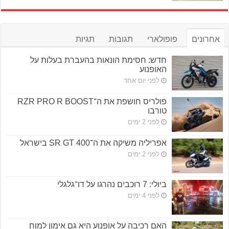
אחרונים
פופולארי
תגובות
תגיות
חדש: חסימת הונאות בהעברת בעלות על
האופנוע
לפני יום אחד
פולריס חושפת את ה־RZR PRO R BOOST
טורבו
לפני 2 ימים
אפריליה משיקה את ה־SR GT 400 בישראל
לפני 2 ימים
ביולי: 7 רוכבים נהרגו על דו־גלגלי
לפני 4 ימים
האם רכיבה על אופנוע היא גם אימון למוח