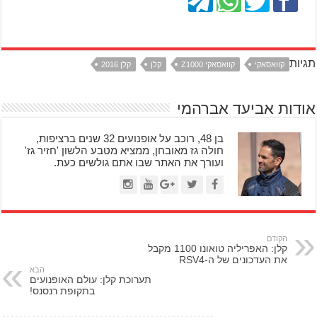
תגיות
קוואסאקי
קוואסאקי Z1000
קלן
קלן 2016
אודות אביעד אברהמי
בן 48, רוכב על אופנועים 32 שנים ברציפות,
חולה גז מאובחן, ממציא מטבע הלשון 'חזיר גז'
ועורך את האתר שבו אתם גולשים כעת.
הקודם
קלן: האפריליה טואונו 1100 מקבל
את העדכונים של ה-RSV4
הבא
תערוכת קלן: עולם האופנועים
בתקופת רנסנס!