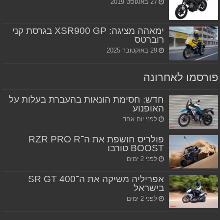
27 באוגוסט 2019
ימאהה מציגה: XSR900 GP בגרסת קני
רוברטס
29 באוקטובר 2025
פורסמו לאחרונה
חדש: חסימת הונאות בהעברת בעלות על
האופנוע
לפני יום אחד
פולריס חושפת את ה־RZR PRO R
BOOST טורבו
לפני 2 ימים
אפריליה משיקה את ה־SR GT 400
בישראל
לפני 2 ימים