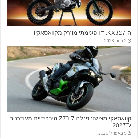
ה־KX327: דו־פעימתי מוזרק מקוואסאקי!
2 ביוני 2026
קוואסאקי מציגה: נינג'ה 7 ו־Z7 היברידיים מעודכנים
ל־2027
5 באפריל 2026