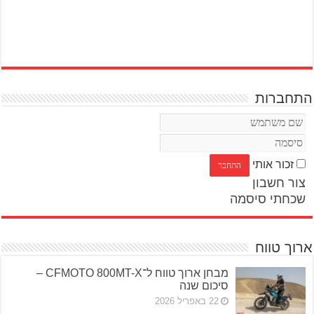
התחברות
זכור אותי
צור חשבון
שכחתי סיסמה
ארוך טווח
מבחן ארוך טווח ל־CFMOTO 800MT-X –
סיכום שנה
22 באפריל 2026