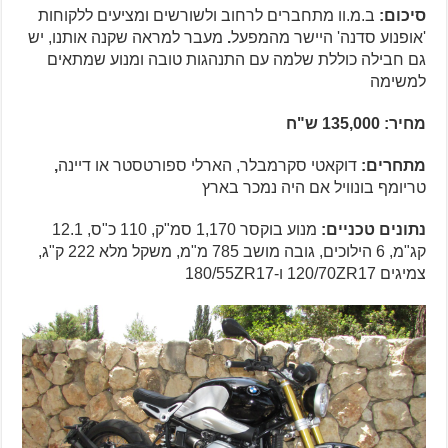
סיכום:
ב.מ.וו מתחברים לרחוב ולשורשים ומציעים ללקוחות
'אופנוע סדנה' היישר מהמפעל
.
מעבר למראה שקנה אותנו, יש
גם חבילה כוללת שלמה עם התנהגות טובה ומנוע שמתאים
למשימה
מחיר: 135,000 ש"ח
מתחרים:
דוקאטי סקרמבלר, הארלי ספורטסטר או דיינה
,
טריומף בונוויל אם היה נמכר בארץ
נתונים טכניים:
מנוע בוקסר 1,170 סמ"ק, 110 כ"ס, 12.1
קג"מ, 6 הילוכים, גובה מושב 785 מ"מ, משקל מלא 222 ק"ג,
צמיגים 120/70ZR17 ו-180/55ZR17