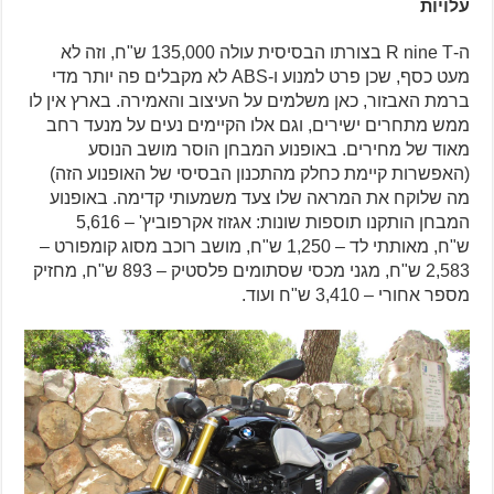
עלויות
ה-R nine T בצורתו הבסיסית עולה 135,000 ש"ח, וזה לא
מעט כסף, שכן פרט למנוע ו-ABS לא מקבלים פה יותר מדי
ברמת האבזור, כאן משלמים על העיצוב והאמירה. בארץ אין לו
ממש מתחרים ישירים, וגם אלו הקיימים נעים על מנעד רחב
מאוד של מחירים. באופנוע המבחן הוסר מושב הנוסע
(האפשרות קיימת כחלק מהתכנון הבסיסי של האופנוע הזה)
מה שלוקח את המראה שלו צעד משמעותי קדימה. באופנוע
המבחן הותקנו תוספות שונות: אגזוז אקרפוביץ' – 5,616
ש"ח, מאותתי לד – 1,250 ש"ח, מושב רוכב מסוג קומפורט –
2,583 ש"ח, מגני מכסי שסתומים פלסטיק – 893 ש"ח, מחזיק
מספר אחורי – 3,410 ש"ח ועוד.