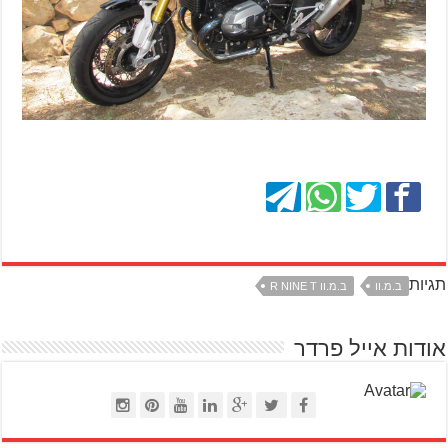
תגיות
ב.מ.וו
ב.מ.וו R NINE T
אודות אייל פרדר