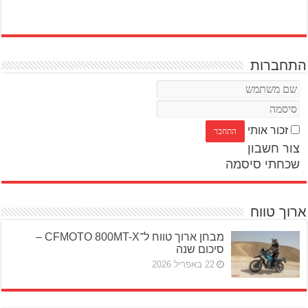
התחברות
זכור אותי
צור חשבון
שכחתי סיסמה
ארוך טווח
מבחן ארוך טווח ל־CFMOTO 800MT-X –
סיכום שנה
22 באפריל 2026