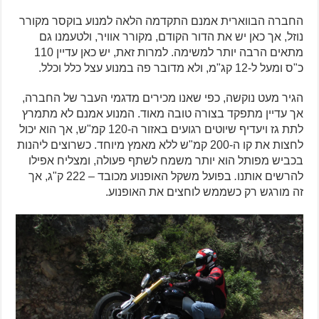
החברה הבווארית אמנם התקדמה הלאה למנוע בוקסר מקורר
נוזל, אך כאן יש את הדור הקודם, מקורר אוויר, ולטעמנו גם
מתאים הרבה יותר למשימה. למרות זאת, יש כאן עדיין 110
כ"ס ומעל ל-12 קג"מ, ולא מדובר פה במנוע עצל כלל וכלל.
הגיר מעט נוקשה, כפי שאנו מכירים מדגמי העבר של החברה,
אך עדיין מתפקד בצורה טובה מאוד. המנוע אמנם לא מתמרץ
לתת גז ויעדיף שיוטים רגועים באזור ה-120 קמ"ש, אך הוא יכול
לחצות את קו ה-200 קמ"ש ללא מאמץ מיוחד. כשרוצים ליהנות
בכביש מפותל הוא יותר משמח לשתף פעולה, ומצליח אפילו
להרשים אותנו
.
בפועל משקל האופנוע מכובד – 222 ק"ג, אך
זה מורגש רק כשממש לוחצים את האופנוע.