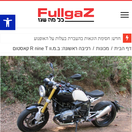
פתח סרגל
חדש: חסימת הונאות בהעברת בעלות על האופנוע
דף הבית
/
מכונות
/
רכיבה ראשונה: ב.מ.וו R nine T קאסטום