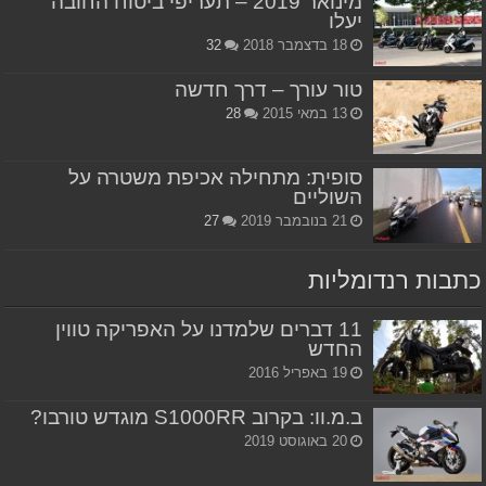
מינואר 2019 – תעריפי ביטוח החובה
יעלו
18 בדצמבר 2018
32
טור עורך – דרך חדשה
13 במאי 2015
28
סופית: מתחילה אכיפת משטרה על
השוליים
21 בנובמבר 2019
27
כתבות רנדומליות
11 דברים שלמדנו על האפריקה טווין
החדש
19 באפריל 2016
ב.מ.וו: בקרוב S1000RR מוגדש טורבו?
20 באוגוסט 2019