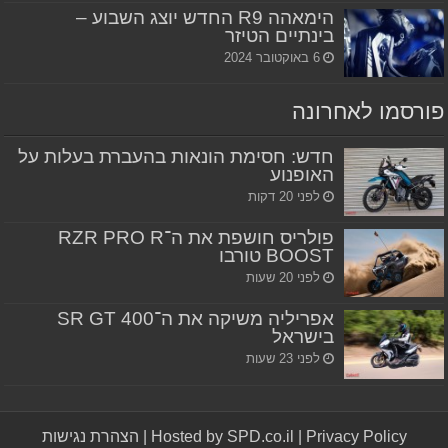
הימאהה R9 החדש יוצג השבוע –
בינתיים הטיזר
6 באוקטובר 2024
פורסמו לאחרונה
חדש: חסימת הונאות בהעברת בעלות על
האופנוע
לפני 20 דקות
פולריס חושפת את ה־RZR PRO R
BOOST טורבו
לפני 20 שעות
אפריליה משיקה את ה־SR GT 400
בישראל
לפני 23 שעות
Privacy Policy
|
Hosted by SPD.co.il
|
הצהרת נגישות