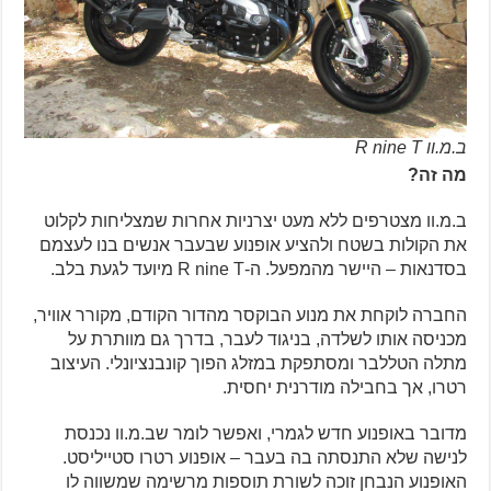
ב.מ.וו R nine T
מה זה?
ב.מ.וו מצטרפים ללא מעט יצרניות אחרות שמצליחות לקלוט
את הקולות בשטח ולהציע אופנוע שבעבר אנשים בנו לעצמם
בסדנאות – היישר מהמפעל. ה-R nine T מיועד לגעת בלב.
החברה לוקחת את מנוע הבוקסר מהדור הקודם, מקורר אוויר,
מכניסה אותו לשלדה, בניגוד לעבר, בדרך גם מוותרת על
מתלה הטללבר ומסתפקת במזלג הפוך קונבנציונלי. העיצוב
רטרו, אך בחבילה מודרנית יחסית.
מדובר באופנוע חדש לגמרי, ואפשר לומר שב.מ.וו נכנסת
לנישה שלא התנסתה בה בעבר – אופנוע רטרו סטייליסט.
האופנוע הנבחן זוכה לשורת תוספות מרשימה שמשווה לו