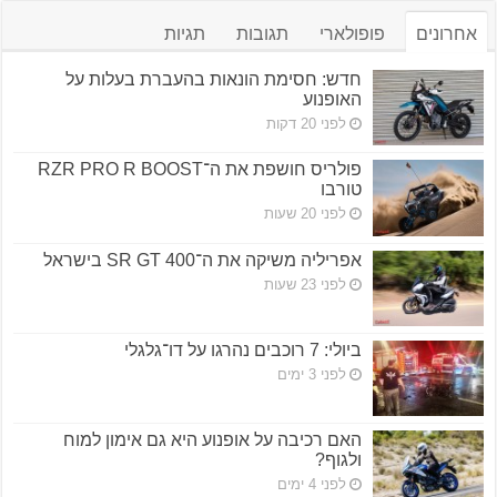
אחרונים
פופולארי
תגובות
תגיות
חדש: חסימת הונאות בהעברת בעלות על
האופנוע
לפני 20 דקות
פולריס חושפת את ה־RZR PRO R BOOST
טורבו
לפני 20 שעות
אפריליה משיקה את ה־SR GT 400 בישראל
לפני 23 שעות
ביולי: 7 רוכבים נהרגו על דו־גלגלי
לפני 3 ימים
האם רכיבה על אופנוע היא גם אימון למוח
ולגוף?
לפני 4 ימים