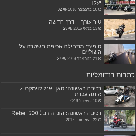
יעלו
18 בדצמבר 2018
32
טור עורך – דרך חדשה
13 במאי 2015
28
סופית: מתחילה אכיפת משטרה על
השוליים
21 בנובמבר 2019
27
כתבות רנדומליות
רכיבה ראשונה: סאן-יאנג ג'וימקס Z –
אותה גברת
10 באפריל 2019
רכיבה ראשונה: הונדה רבל 500 Rebel
22 באוקטובר 2017