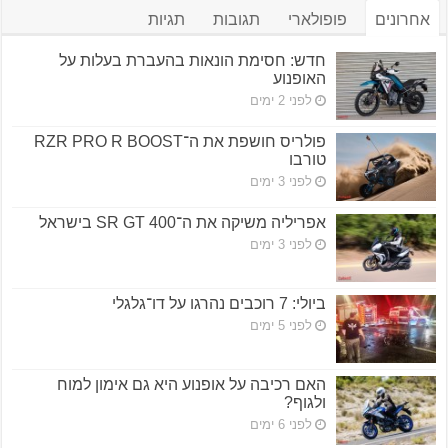
אחרונים
פופולארי
תגובות
תגיות
חדש: חסימת הונאות בהעברת בעלות על
האופנוע
לפני 2 ימים
פולריס חושפת את ה־RZR PRO R BOOST
טורבו
לפני 3 ימים
אפריליה משיקה את ה־SR GT 400 בישראל
לפני 3 ימים
ביולי: 7 רוכבים נהרגו על דו־גלגלי
לפני 5 ימים
האם רכיבה על אופנוע היא גם אימון למוח
ולגוף?
לפני 6 ימים