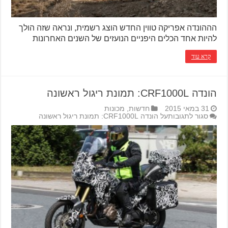
הההונדה אפריקה טווין החדש הוצג רשמית, ונראה שזה הולך
להיות אחד הכלים היפניים הנועזים של השנים האחרונות
קרא עוד
הונדה CRF1000L: תמונת ריגול ראשונה
31 במאי 2015
חדשות
,
מכונות
סגור לתגובות
על הונדה CRF1000L: תמונת ריגול ראשונה