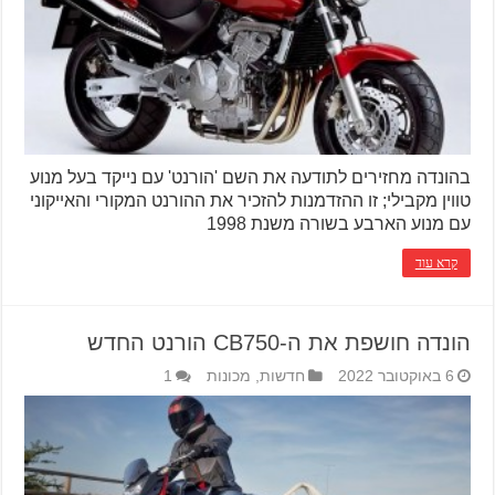
בהונדה מחזירים לתודעה את השם 'הורנט' עם נייקד בעל מנוע
טווין מקבילי; זו ההזדמנות להזכיר את ההורנט המקורי והאייקוני
עם מנוע הארבע בשורה משנת 1998
קרא עוד
הונדה חושפת את ה-CB750 הורנט החדש
6 באוקטובר 2022
חדשות
,
מכונות
1