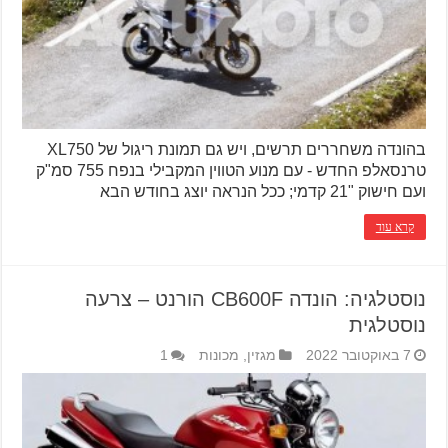
בהונדה משחררים תרשים, ויש גם תמונת ריגול של XL750
טרנסאלפ החדש - עם מנוע הטווין המקבילי בנפח 755 סמ"ק
ועם חישוק "21 קדמי; ככל הנראה יוצג בחודש הבא
קרא עוד
נוסטלגיה: הונדה CB600F הורנט – צרעה
נוסטלגית
7 באוקטובר 2022
מגזין
,
מכונות
1