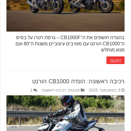
בהונדה חושפים את ה־CB1000F – גרסת רטרו על בסיס
ה־CB1000 הורנט עם מוטיבים עיצוביים משנות ה־80 ועם
מנוע מוחלש
קרא עוד
רכיבה ראשונה: הונדה CB1000 הורנט
3 בספטמבר 2025
מכונות
,
רכיבה ראשונה
1