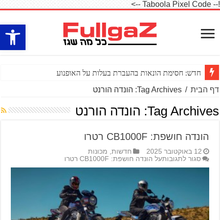
!-- Taboola Pixel Code -->
פתח סרגל
חדש: חסימת הונאות בהעברת בעלות על האופנוע
דף הבית
/
Tag Archives: הונדה הורנט
Tag Archives:
הונדה הורנט
הונדה חושפת: CB1000F רטרו
12 באוקטובר 2025
חדשות
,
מכונות
סגור לתגובות
על הונדה חושפת: CB1000F רטרו