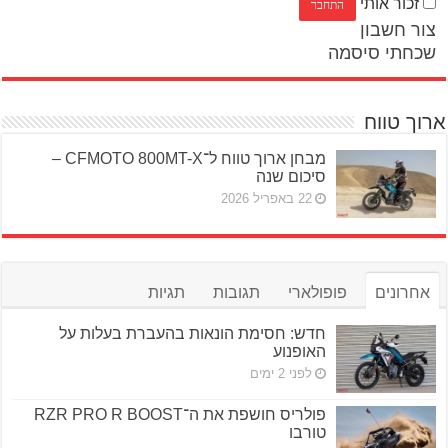
זכור אותי
צור חשבון
שכחתי סיסמה
ארוך טווח
מבחן ארוך טווח ל־CFMOTO 800MT-X –
סיכום שנה
22 באפריל 2026
אחרונים
פופולארי
תגובות
תגיות
חדש: חסימת הונאות בהעברת בעלות על
האופנוע
לפני 2 ימים
פולריס חושפת את ה־RZR PRO R BOOST
טורבו