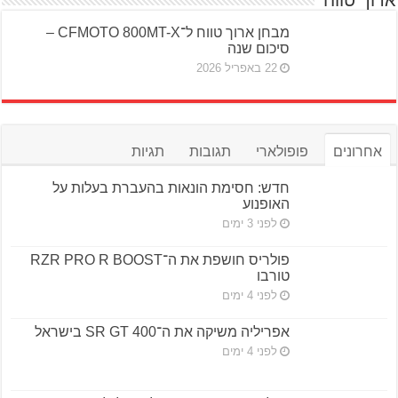
מבחן ארוך טווח ל־CFMOTO 800MT-X –
סיכום שנה
22 באפריל 2026
אחרונים
פופולארי
תגובות
תגיות
חדש: חסימת הונאות בהעברת בעלות על
האופנוע
לפני 3 ימים
פולריס חושפת את ה־RZR PRO R BOOST
טורבו
לפני 4 ימים
אפריליה משיקה את ה־SR GT 400 בישראל
לפני 4 ימים