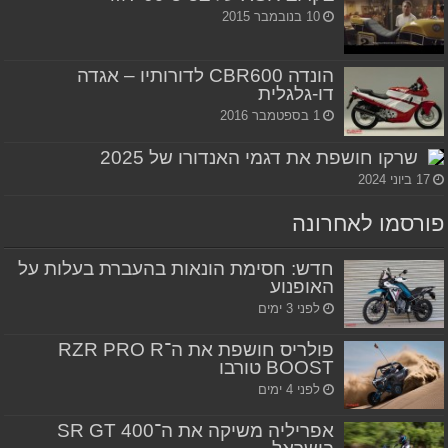
10 בנובמבר 2015
הונדה CBR600 לדורותיו – אגדה
דו-גלגלית
1 בספטמבר 2016
שרקו חושפת את דגמי האנדורו של 2025
17 ביוני 2024
פורסמו לאחרונה
חדש: חסימת הונאות בהעברת בעלות על
האופנוע
לפני 3 ימים
פולריס חושפת את ה־RZR PRO R
BOOST טורבו
לפני 4 ימים
אפריליה משיקה את ה־SR GT 400