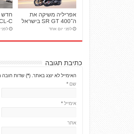
אפריליה משיקה את
ה־SR GT 400 בישראל
450CL-C – בי
לפני יום אחד
לפני 15 ימים
כתיבת תגובה
האימייל לא יוצג באתר.
(
*
) שדות חובה 
שם
*
אימייל
*
אתר