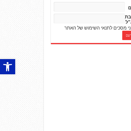
בת
"ל
י מסכים לתנאי השימוש של האתר
פתח סרגל