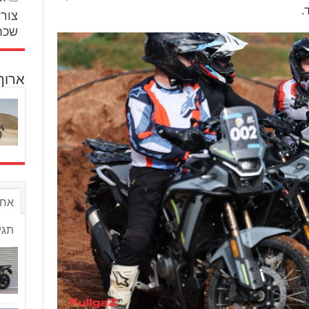
.
צור 
שכח
ארוך
אחר
תגי