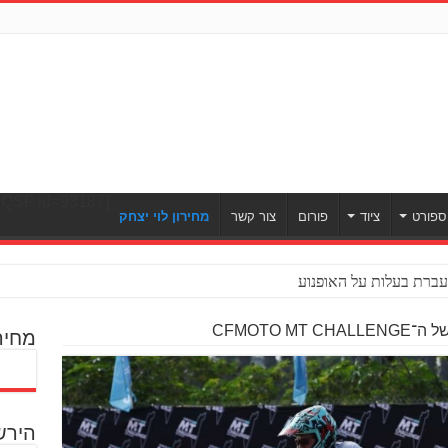
[ULWPQSF id=93187]
ספורט
ציוד
פורום
צור קשר
מחירון לוי יצחק
ברת בעלות על האופנוע
CFMOTO M
מחיר
הירש