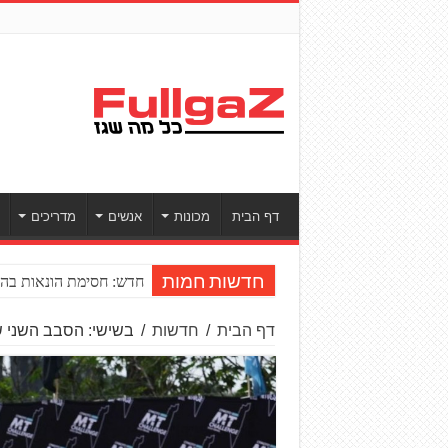
דף הבית
מכונות
אנשים
מדריכים
חדש: חסימת הונאות בהע
חדשות חמות
דף הבית
/
חדשות
/
בשישי: הסבב השני של ה־T CHALLENGE