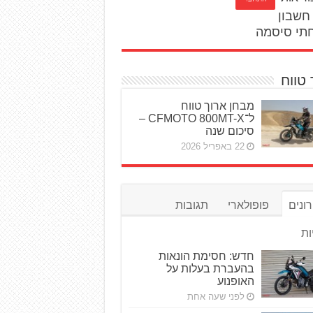
חשבון
תי סיסמה
 טווח
מבחן ארוך טווח
ל־CFMOTO 800MT-X –
סיכום שנה
22 באפריל 2026
ונים
פופולארי
תגובות
ות
חדש: חסימת הונאות
בהעברת בעלות על
האופנוע
לפני שעה אחת