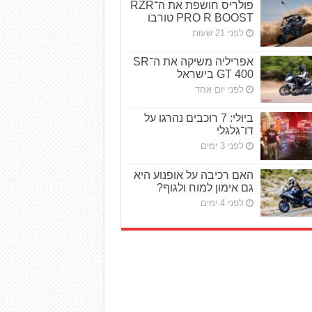
פולריס חושפת את ה־RZR
PRO R BOOST טורבו
לפני 21 שעות
אפריליה משיקה את ה־SR
GT 400 בישראל
לפני יום אחד
ביולי: 7 רוכבים נהרגו על
דו־גלגלי
לפני 3 ימים
האם רכיבה על אופנוע היא
גם אימון למוח ולגוף?
לפני 4 ימים