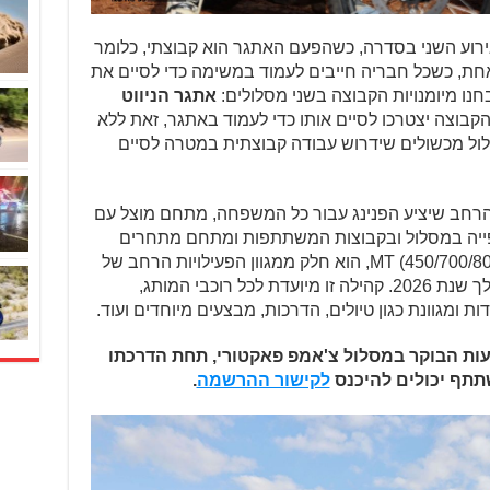
ב, 5.6.2026, יתקיים האירוע השני בסדרה, כשהפעם האתגר הוא קבוצתי, כלומר
אחת, כשכל חבריה חייבים לעמוד במשימה כדי לסיים את
ו מיומנויות הקבוצה בשני מסלולים:
אתגר הניווט
5 ק"מ שכל חברי הקבוצה יצטרכו לסיים אותו כדי לעמוד באתגר, זאת ללא
לול מכשולים שידרוש עבודה קבוצתית במטרה לסיים
 הרחב שיציע הפנינג עבור כל המשפחה, מתחם מוצל עם
פייה במסלול ובקבוצות המשתתפות ומתחם מתחרים
(פיטס). האירוע, המיועד לרוכבי דגמי MT (450/700/800), הוא חלק ממגוון הפעילויות הרחב של
חברי קהילת CFMOTO RIDERS במהלך שנת 2026. קהילה זו מיועדת לכל רוכבי המותג,
ות ומגוונת כגון טיולים, הדרכות, מבצעים מיוחדים ועוד.
 יתקיים ביום שישי 5.6.26 בשעות הבוקר במסלול צ'אמפ פאקטורי, תחת הדרכתו
שתתף יכולים להיכנס
לקישור ההרשמה
.