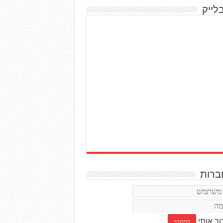
לייק
רות
ור אותי