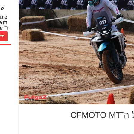
שם
כתו
דוא
אנ
בשישי: הסבב השני של ה־CFMOTO MT