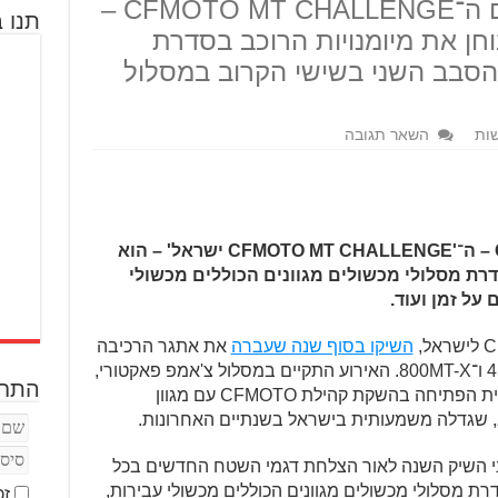
בעופר־אבניר ממשיכים עם ה־CFMOTO MT CHALLENGE –
תנו ב
חן את מיומנויות הרוכב בסדרת
 הסבב השני בשישי הקרוב במסלול
ות
השאר תגובה
אתגר הרכיבה הגלובלי של CFMOTO – ה־'CFMOTO MT CHALLENGE ישראל' – הוא
דרת מסלולי מכשולים מגוונים הכוללים מכשולי
 על זמן ועוד.
השיקו בסוף שנה שעברה
את אתגר הרכיבה
הגלובלי המשותף המיועד לרוכבי 450MT ו־800MT-X. האירוע התקיים במסלול צ'אמפ פאקטורי,
התחב
תחת הדרכתו של זיו כרמי, והיווה את יריית הפתיחה בהשקת קהילת CFMOTO עם מגוון
ג, שגדלה משמעותית בישראל בשנתיים האחרונות.
יני השיק השנה לאור הצלחת דגמי השטח החדשים בכל
דרת מסלולי מכשולים מגוונים הכוללים מכשולי עבירות,
זכ