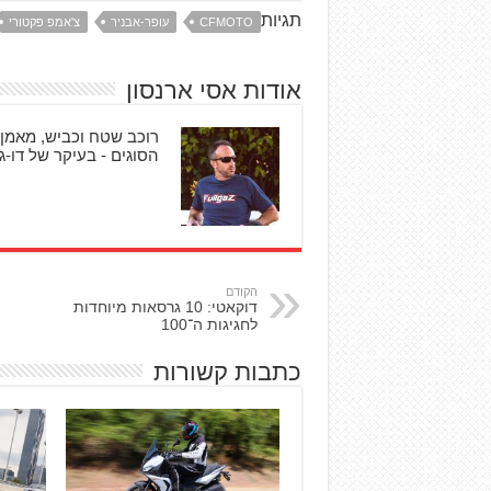
תגיות
CFMOTO
עופר-אבניר
צ'אמפ פקטורי
אודות אסי ארנסון
רוכב שטח וכביש, מאמן 
הסוגים - בעיקר של דו-גל
הקודם
דוקאטי: 10 גרסאות מיוחדות
לחגיגות ה־100
כתבות קשורות