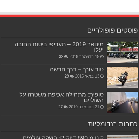
פוסטים פופולריים
מינואר 2019 – תעריפי ביטוח החובה
יעלו
18 בדצמבר 2018
32
טור עורך – דרך חדשה
13 במאי 2015
28
סופית: מתחילה אכיפת משטרה על
השוליים
21 בנובמבר 2019
27
כתבות רנדומליות
ק.ט.מ 890 דיוק R: השקה עולמית