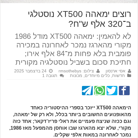
רוצים ימאהה XT500 נוסטלגי
ב־320 אלף ש"ח?
לא להאמין: ימאהה XT500 מודל 1986
מקורי מהארגז נמכר לאחרונה במכירה
פומבית בלא פחות מ־84 אלף אירו;
חתיכת סכום בשביל נוסטלגיה מקורית
אסי ארנסון
צילום: rmsothebys
24 בדצמבר 2025
חדשות
,
כלים מיוחדים
,
מכונות
תגובה 1
הימאהה XT500 ייזכר בספרי ההיסטוריה כאחד
מהאופנועים החשובים ביותר בכלל, ולא רק של ימאהה,
וגם ככזה שניצח פעמיים את ראלי פריז־דקאר; אחד כזה
מקורי, שלא יצא מהארגז שבו אוחסן מהמפעל מאז 1986,
נמכר לאחרונה במאות אלפי שקלים.