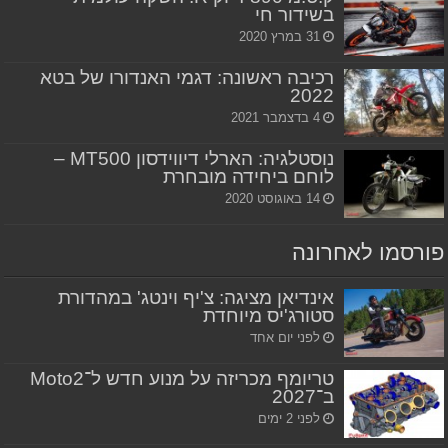
בשידור חי
31 במרץ 2020
רכיבה ראשונה: דגמי האנדורו של בטא
2022
4 בדצמבר 2021
נוסטלגיה: הארלי דיווידסון MT500 –
לוחם ביחידה מובחרת
14 באוגוסט 2020
פורסמו לאחרונה
אינדיאן מציגה: צ'יף וינטג' במהדורת
סטורג'יס מיוחדת
לפני יום אחד
טריומף מכריזה על מנוע חדש ל־Moto2
ב־2027
לפני 2 ימים