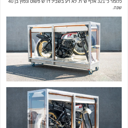
כלומר כ־321 אלף ש"ח. לא רע בשביל דו"ש פשוט ונפוץ בן 40
שנה.