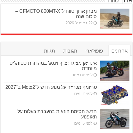
ארוך טווח
מבחן ארוך טווח ל־CFMOTO 800MT-X –
סיכום שנה
22 באפריל 2026
אחרונים
פופולארי
תגובות
תגיות
אינדיאן מציגה: צ'יף וינטג' במהדורת סטורג'יס
מיוחדת
לפני יום אחד
טריומף מכריזה על מנוע חדש ל־Moto2 ב־2027
לפני 2 ימים
חדש: חסימת הונאות בהעברת בעלות על
האופנוע
לפני 5 ימים