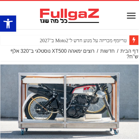
פתח סרגל
טריומף מכריזה על מנוע חדש ל־Moto2 ב־2027
דף הבית
/
חדשות
/
רוצים ימאהה XT500 נוסטלגי ב־320 אלף
ש"ח?