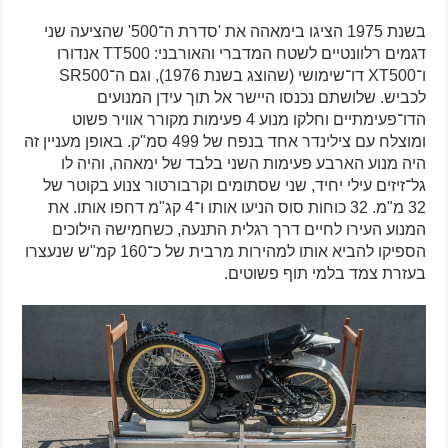
בשנת 1975 הציגו בימאהה את 'סדרת ה־500' שהציעה שני
דגמים רלוונטיים לשטח המדברי והאורבני: TT500 אנדורו
ו־XT500 דו־שימושי (שהוצג בשנת 1976), וגם ה־SR500
לכביש. שלושתם נכנסו היישר אל תוך עידן המנועים
הדו־פעימתיים וחלקו מנוע 4 פעימות מקורר אוויר פשוט
ומוצלח עם צילינדר אחד בנפח של 499 סמ"ק. באופן מעניין זה
היה מנוע הארבע פעימות השני בלבד של ימאהה, והיה לו
גל־זיזים עילי יחיד, שני שסתומים וקרבורטור צנוע בקוטר של
32 מ"מ. 32 כוחות סוס הניעו אותו ו־4 קג"מ דחפו אותו. את
המנוע העירו לחיים דרך רגלית התנעה, כשחמישה הילוכים
הספיקו להביא אותו למהירות מרבית של כ־160 קמ"ש שנעצרו
בעזרת צמד בלמי תוף פשוטים.