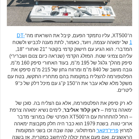
ה־XT500, עליו נתמקד הפעם, קיבל את השראתו מה־
DT-
1
של ימאהה עצמה, ויועד, כאמור, לתת מענה לכביש ולשטח
המדברי. הוא הגיע עם חישוק קדמי בקוטר 21″ ואחורי 18″,
עליהם צמיגי שטח. המזלג הקדמי (שנראה כיום צנום ושברירי)
סיפק מהלך גלגל של 195 מ"מ, בעוד האחורי סיפק 160 מ"מ.
גובה מושב של 840 מ"מ ומרווח גחון של 215 מ"מ סיפקו את
הפלטפורמה להצליח במקומות בהם מתחריו התקשו, בטח עם
משקל מלא שלא עבר את ה־150 ק"ג עם מיכל דלק של כ־9
ליטרים.
לא רק סיפק את הפלטפורמה, אלא גם הצליח בה. סוכן של
ימאהה צרפת –
ז'אן קלוד אוליבר
, לימים נשיא ימאהה צרפת
– החל להתחרות עם ה־XT500 הפרטי שלו במרוצי מדבר
ארוכי טווח. בשנת 1979 הוא כבר היה חלק מקבוצת ימאהה
למרוץ
פריז־דקאר
המיתולוגי, שנה שבה זכו בשני המקומות
הראשונים. ואם פעם אחת יכולה להיחשב כמקרית, אז בשנה