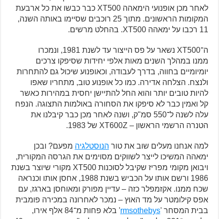
לאחר מכן אופנועי הימאהה XT500 כבר כבשו את כל ארבעת
המקומות הראשונים. מתוך 25 רוכבים שסיימו באותה השנה,
11 רכבו על ימאהה XT500. בהחלט מרשים.
ה־XT500 נשאר על פס הייצור עד לשנת 1981, ונמכרו
ממנו במהלך השנים מאות אלפי יחידות שסיפקו צרכים
יומיומיים בחווה, בדרך לעבודה, וכאופנוע שיכול גם להתחרות
ולנצח. הצלחה אדירה. כמו כל אופנוע טוב, מתחריו שאפו
להיות טובים יותר והוא החל להתיישן יחסית במהירות כאשר
קל ואמין כבר לא סיפקו את הסחורה באולמות התצוגה. הנפח
עלה לשנה ל־550 סמ"ק, ושנה לאחר מכן כבר קיבלנו את
הטנרה הרשמי הראשון – XT600Z של 1983.
למה אנחנו מעלים שוב את טור
הנוסטלגיה
מפעם? ובכן
ימאהה המשיכו לייצר לשווקים מסוימים את הגרסה המקורית,
ויבואן מקומי מפריז שקיבל לסוכנות XT500 מקורי שיוצר בשנת
1986 ורשם אותו על הכביש בשנת 1988, אחסן אותו וכנראה
שכח ממנו. אקזמפלר כזה – עדיין מפורק ומאוחסן בארגז, עם
אפס קילומטר על מד האוץ – נמכר לאחרונה במכירה פומבית
בבית המסחר '
rmsothebys
' בלא פחות מ־84 אלף אירו,