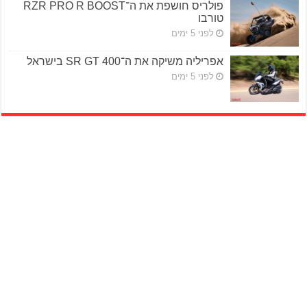
פולריס חושפת את ה־RZR PRO R BOOST
טורבו
לפני 5 ימים
אפריליה משיקה את ה־SR GT 400 בישראל
לפני 5 ימים