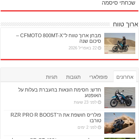
שכחתי סיסמה
ארוך טווח
מבחן ארוך טווח ל־CFMOTO 800MT-X –
סיכום שנה
22 באפריל 2026
אחרונים
פופולארי
תגובות
תגיות
חדש: חסימת הונאות בהעברת בעלות על
האופנוע
לפני 23 שעות
פולריס חושפת את ה־RZR PRO R BOOST
טורבו
לפני 2 ימים