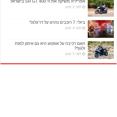
אפריליה משיקה את ה־SR GT 400 בישראל
לפני 2 ימים
ביולי: 7 רוכבים נהרגו על דו־גלגלי
לפני 4 ימים
האם רכיבה על אופנוע היא גם אימון למוח
ולגוף?
לפני 5 ימים