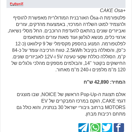
+CAKE Osa
פלטפורמת ה-Ösa האורבנית המודולרית מאפשרת להוסיף
ולהצמיד למוט השלדה המרכזי, באמצעות מהדקים, עזרים
ואביזרים שונים בהתאם להעדפת הרוכבים. החל מסלי נשיאה,
ארגזי כלים, מנשא לגלשן ועוד מאות עזרים המותאמים
לפלטפורמה. המנוע בהספק מקסימלי של 9 קילוואט (כ-12
כ"ס), והסוללה בקיבול 2.5kWh. טווח הרכיבה עומד על כ-84
ק"מ. הסוללה כוללת שקעי טעינה 5V ו-12V לאביזרים שונים.
החישוקים בקוטר "14, והבולמים מספקים מהלכי גלגלים של
120 מ"מ מלפנים ו-240 מ"מ מאחור.
המחיר: 42,890 ש"ח
אולם תצוגת ה-Pop-Up הראשון של NOICE, שבו מוצגים
דגמי CAKE, הוקם במרכז המבקרים של EV
MOTORS ברחוב גיבורי ישראל 30 בנתניה, והוא כולל גם
מתחם רכיבות מבחן.