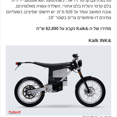
פורמולה עם קליפר רדיאלי, כשהתפעול הוא אופנועני – ידית
בלם קדמי ורגלית בלם אחורי. השלדה עשויה מאלומיניום,
וגובה המושב עומד על 926 מ"מ. יש חישוקי שפיצים, כשעליהם
צמיגים דו-שימושיים צרים בקוטר "19.
מחירו של ה-&Kalk נקבע על 62,890 ש"ח
&Kalk INK