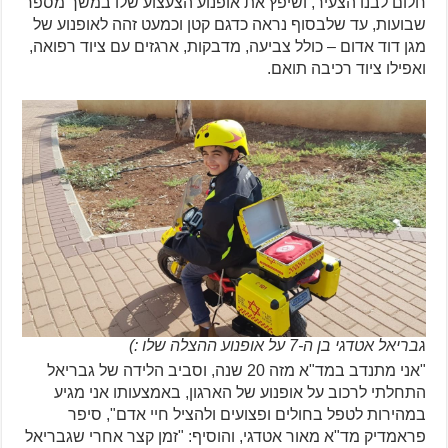
חלום לבנו הצעיר, ושיפץ את אופנוע הצעצוע שלו במשך מספר
שבועות, עד שלבסוף נראה כדגם קטן וכמעט זהה לאופנוע של
מגן דוד אדום – כולל צביעה, מדבקות, ארגזים עם ציוד רפואה,
ואפילו ציוד רכיבה תואם.
גבריאל אטדגי בן ה-7 על אופנוע ההצלה שלו :)
"אני מתנדב במד"א מזה 20 שנה, וסביב הלידה של גבריאל
התחלתי לרכוב על אופנוע של הארגון, באמצעותו אני מגיע
במהירות לטפל בחולים ופצועים ולהציל חיי אדם", סיפר
פראמדיק מד"א מאור אטדגי, והוסיף:
"זמן קצר אחרי שגבריאל