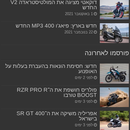
דוקאטי מציגה את המולטיסטראדה V2
החדש
1 באוקטובר 2021
חדש בארץ: פיאג'ו MP3 400 החדש
22 בנובמבר 2021
פורסמו לאחרונה
חדש: חסימת הונאות בהעברת בעלות על
האופנוע
לפני 2 ימים
פולריס חושפת את ה־RZR PRO R
BOOST טורבו
לפני 3 ימים
אפריליה משיקה את ה־SR GT 400
בישראל
לפני 3 ימים