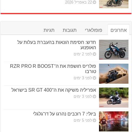
22 באפריל 2026
אחרונים
פופולארי
תגובות
תגיות
חדש: חסימת הונאות בהעברת בעלות על
האופנוע
לפני 2 ימים
פולריס חושפת את ה־RZR PRO R BOOST
טורבו
לפני 3 ימים
אפריליה משיקה את ה־SR GT 400 בישראל
לפני 3 ימים
ביולי: 7 רוכבים נהרגו על דו־גלגלי
לפני 5 ימים