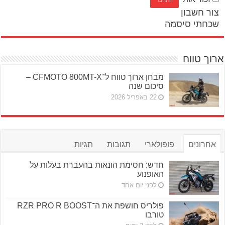
צור חשבון
שכחתי סיסמה
ארוך טווח
מבחן ארוך טווח ל־CFMOTO 800MT-X –
סיכום שנה
22 באפריל 2026
אחרונים
פופולארי
תגובות
תגיות
חדש: חסימת הונאות בהעברת בעלות על
האופנוע
לפני יום אחד
פולריס חושפת את ה־RZR PRO R BOOST
טורבו