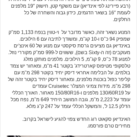
(רבע פיירינג לפי אינדיאן) עם משקף קטן, חישוק 19″ מלפנים
לעומת 16″ בשאר הדגמים, כידון גבוה והשחרה של כל
החלקים.
המנוע נשאר זהה, כאשר מדובר על וי-טווין בנפח 1,133 סמ"ק
שמפיק 94 כ"ס ו-10 קג"מ, ומשודך לתיבה עם 6 הילוכים.
באינדיאן גם מציעים גרסת סיקסטי עם מנוע של 60 אינצ'ים
מעוקבים (זה ה-Sixty בשם), ששווים ל-999 סמ"ק מקוררי נוזל.
למנוע 78 כ"ס, 9 קג"מ, 5 הילוכים. מלפנים מותקן מזלג
טלסקופי מטיפוס קארטרידג' בקוטר 41 מ"מ, ומאחור יש צמד
בולמים. על הבלימה אחראי דיסק יחיד בקוטר 298 מ"מ עם
קליפר כפול בוכנות מלפנים, ומאחור דיסק יחיד בקוטר זהה של
298 מ"מ. מידות צמיגי המצלר Cruisetec עומדים
על 130/60R19 מלפנים ו-150/80R16 מאחור. האורך הכללי
עומד על 2,223 מ"מ, גובה המושב היחיד 649 מ"מ, נפח מכל
הדלק 12.5 ל', והמשקל הכללי עומד על 247 ק"ג מלא.
האינדיאן סקאוט רוג החדש צפוי להגיע לישראל בקרוב.
מחירים טרם פורסמו.