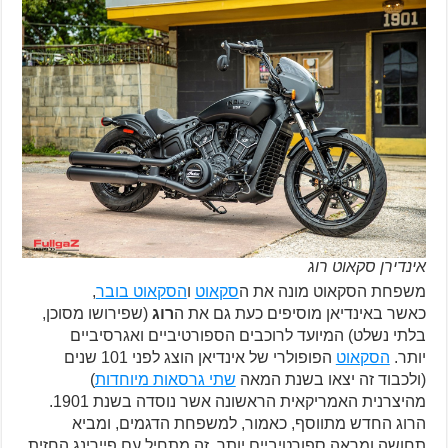
אינדירן סקאוט רוג
משפחת הסקאוט מונה את ה
סקאוט
ו
הסקאוט בובר
,
כאשר באינדיאן מוסיפים כעת גם את ה
רוג
(שפירושו מסוכן,
בלתי נשלט) המיועד לרוכבים הספורטיביים ואגרסיביים
יותר.
הסקאוט
הפופולרי של אינדיאן הוצג לפני 101 שנים
(ולכבוד זה יצאו בשנת המאה
שתי גרסאות מיוחדות
)
מהיצרנית האמריקאית הראשונה אשר נוסדה בשנת 1901.
הרוג החדש מתווסף, כאמור, למשפחת הדגמים, ומביא
תחושה ומראה ספורטיביים יותר. זה מתחיל עם פיירינג החזית