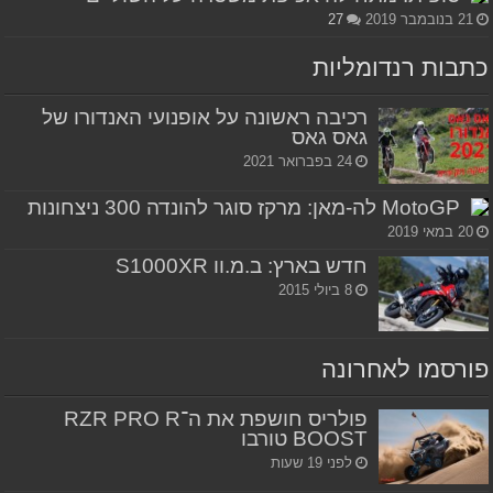
21 בנובמבר 2019
27
כתבות רנדומליות
רכיבה ראשונה על אופנועי האנדורו של
גאס גאס
24 בפברואר 2021
MotoGP לה-מאן: מרקז סוגר להונדה 300 ניצחונות
20 במאי 2019
חדש בארץ: ב.מ.וו S1000XR
8 ביולי 2015
פורסמו לאחרונה
פולריס חושפת את ה־RZR PRO R
BOOST טורבו
לפני 19 שעות