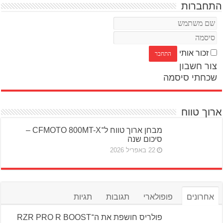
התחברות
זכור אותי
צור חשבון
שכחתי סיסמה
ארוך טווח
מבחן ארוך טווח ל־CFMOTO 800MT-X –
סיכום שנה
22 באפריל 2026
אחרונים
פופולארי
תגובות
תגיות
פולריס חושפת את ה־RZR PRO R BOOST